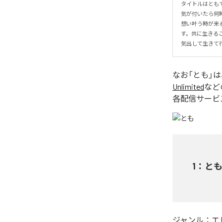
タイトルはとも
気が付いたら何
想い叶う時が来
す。共に生きる
気出して生きて
なお「
とも
」
Unlimited
など
各配信サービ
1
：
と
ジャンル：
エ