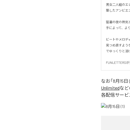
男女二人組のエレ
築したアンビエント
猛暑の夜の熱気と
手によって、より
ビートやメロディ
見つめ直すよう
でゆっくりと溶け合
FUNLETTER
なお「
8月15日 (
Unlimited
など
各配信サービ