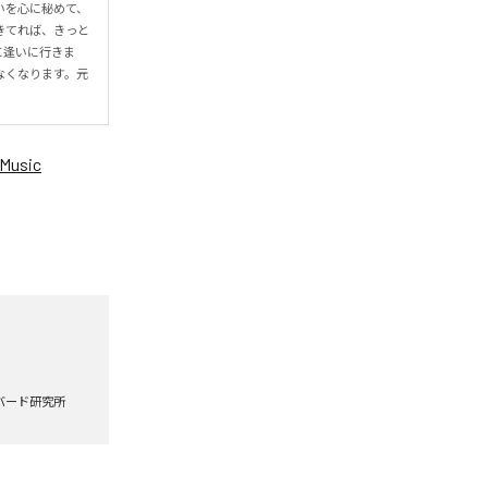
いを心に秘めて、
きてれば、きっと
に逢いに行きま
なくなります。元
Music
バード研究所