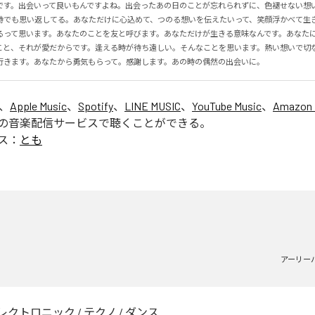
です。出会いって良いもんですよね。出会ったあの日のことが忘れられずに、色褪せない想
時でも思い返してる。あなただけに心込めて、つのる想いを伝えたいって、笑顔浮かべて生
るって思います。あなたのことを友と呼びます。あなただけが生きる意味なんです。あなた
こと、それが愛だからです。逢える時が待ち遠しい。そんなことを思います。熱い想いで切
行きます。あなたから勇気もらって。感謝します。あの時の偶然の出会いに。
は、
Apple Music
、
Spotify
、
LINE MUSIC
、
YouTube Music
、
Amazon 
の音楽配信サービスで聴くことができる。
ス：
とも
も
アーリー
レクトロニック
/
テクノ
/
ダンス