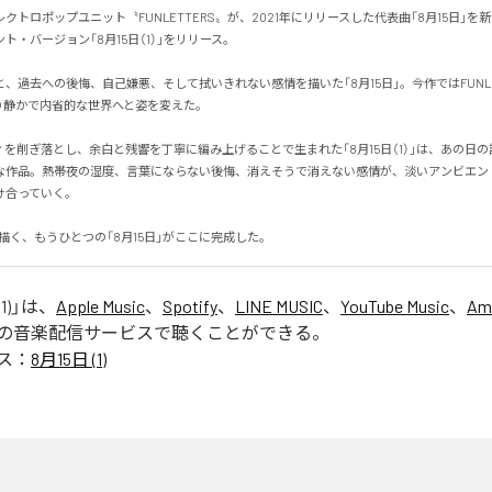
クトロポップユニット〝FUNLETTERS〟が、2021年にリリースした代表曲「8月15日」を
・バージョン「8月15日（1）」をリリース。

、過去への後悔、自己嫌悪、そして拭いきれない感情を描いた「8月15日」。今作ではFUNLE
静かで内省的な世界へと姿を変えた。

を削ぎ落とし、余白と残響を丁寧に編み上げることで生まれた「8月15日（1）」は、あの日
な作品。熱帯夜の湿度、言葉にならない後悔、消えそうで消えない感情が、淡いアンビエン
っていく。

Sが描く、もうひとつの「8月15日」がここに完成した。
1)
」は、
Apple Music
、
Spotify
、
LINE MUSIC
、
YouTube Music
、
Am
の音楽配信サービスで聴くことができる。
ス：
8月15日 (1)