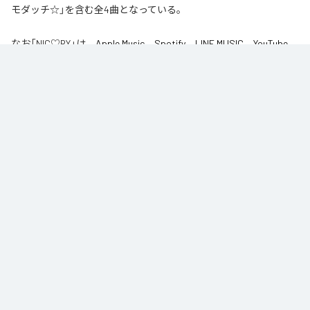
モダッチ☆」を含む全4曲となっている。
なお「
NIC♡RY
」は、
Apple Music
、
Spotify
、
LINE MUSIC
、
YouTube
Music
、
Amazon Music Unlimited
などの音楽配信サービスで聴くこと
ができる。
各配信サービス：
NIC♡RY
1
：
PEACE
NIC♡RY
2
：
サマグッタイム
NIC♡RY
3
：
踊るニンニコリン