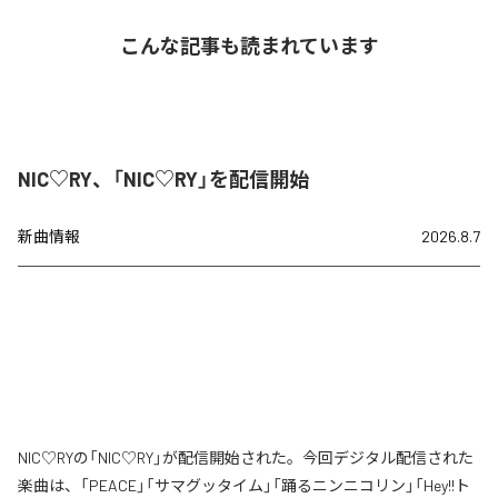
こんな記事も読まれています
NIC♡RY、「NIC♡RY」を配信開始
新曲情報
2026.8.7
NIC♡RYの「NIC♡RY」が配信開始された。今回デジタル配信された
楽曲は、「PEACE」「サマグッタイム」「踊るニンニコリン」「Hey!!ト