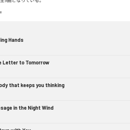
含む全9曲となっている。
ding Hands
e Letter to Tomorrow
ody that keeps you thinking
sage in the Night Wind