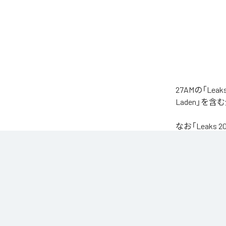
27AMの「Le
Laden」を
なお「
Leaks 2
Unlimited
など
各配信サービ
1
：
Sea