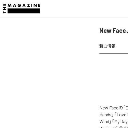
New Fac
新曲情報
New Face
Hands」「Love L
Wind」「My Days