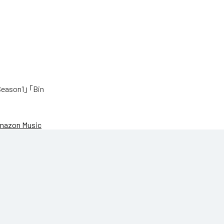
on1」「Bin
mazon Music