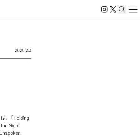
2025.2.3
、「Holding
the Night
「Unspoken