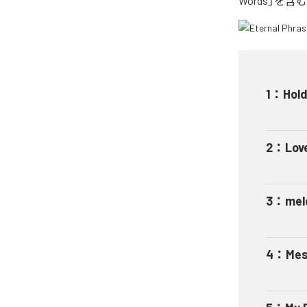
Words」を
1
：
Hol
2
：
Lov
3
：
mel
4
：
Mes