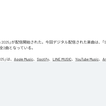
aks 2025」が配信開始された。今回デジタル配信された楽曲は、「Seas
含む全2曲となっている。
025
」は、
Apple Music
、
Spotify
、
LINE MUSIC
、
YouTube Music
、
A
の音楽配信サービスで聴くことができる。
ス：
Leaks 2025
son1