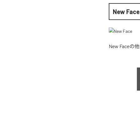
New Face
New Face
の他