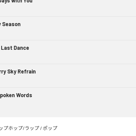
Days with You
 Season
 Last Dance
rry Sky Refrain
poken Words
ップホップ/ラップ
/
ポップ