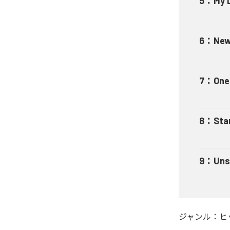
5
：
My 
6
：
New
7
：
One
8
：
Sta
9
：
Uns
ジャンル：
ヒ