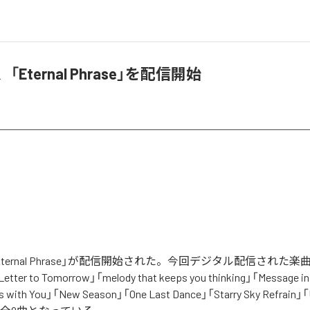
e、「Eternal Phrase」を配信開始
の「Eternal Phrase」が配信開始された。今回デジタル配信された楽曲は
etter to Tomorrow」「melody that keeps you thinking」「Message in 
 with You」「New Season」「One Last Dance」「Starry Sky Refrain」