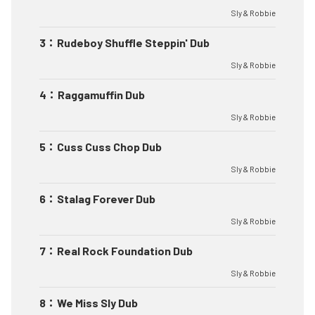
Sly & Robbie
3
：
Rudeboy Shuffle Steppin' Dub
Sly & Robbie
4
：
Raggamuffin Dub
Sly & Robbie
5
：
Cuss Cuss Chop Dub
Sly & Robbie
6
：
Stalag Forever Dub
Sly & Robbie
7
：
Real Rock Foundation Dub
Sly & Robbie
8
：
We Miss Sly Dub