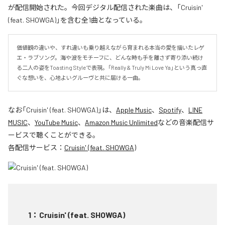
が配信開始された。今回デジタル配信された楽曲は、「Cruisin'
(feat. SHOWGA)」を含む全1曲となっている。
価値観の違いや、すれ違いも乗り越えながら育まれる本当の愛を描いたレゲ
エ・ラブソング。海や波をモチーフに、どんな時も手を離さず寄り添い続け
る二人の姿をToasting Styleで表現。「Really & Truly Mi Love Ya」という真っ直
ぐな想いを、心地よいグルーヴと共に届ける一曲。
なお「
Cruisin' (feat. SHOWGA)
」は、
Apple Music
、
Spotify
、
LINE
MUSIC
、
YouTube Music
、
Amazon Music Unlimited
などの音楽配信サ
ービスで聴くことができる。
各配信サービス：
Cruisin' (feat. SHOWGA)
1
：
Cruisin' (feat. SHOWGA)