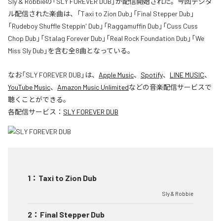
Sly & Robbieの「SLY FOREVER DUB」が配信開始された。今回デジタ
ル配信された楽曲は、「Taxi to Zion Dub」「Final Stepper Dub」
「Rudeboy Shuffle Steppin' Dub」「Raggamuffin Dub」「Cuss Cuss
Chop Dub」「Stalag Forever Dub」「Real Rock Foundation Dub」「We
Miss Sly Dub」を含む全8曲となっている。
なお「
SLY FOREVER DUB
」は、
Apple Music
、
Spotify
、
LINE MUSIC
、
YouTube Music
、
Amazon Music Unlimited
などの音楽配信サービスで
聴くことができる。
各配信サービス：
SLY FOREVER DUB
1
：
Taxi to Zion Dub
Sly & Robbie
2
：
Final Stepper Dub