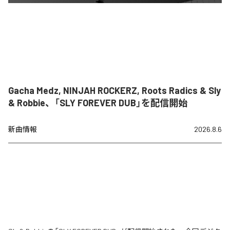
Gacha Medz, NINJAH ROCKERZ, Roots Radics & Sly
& Robbie、「SLY FOREVER DUB」を配信開始
新曲情報
2026.8.6