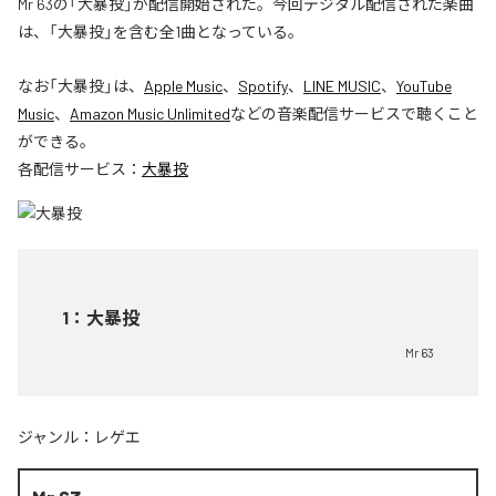
Mr 63の「大暴投」が配信開始された。今回デジタル配信された楽曲
は、「大暴投」を含む全1曲となっている。
なお「
大暴投
」は、
Apple Music
、
Spotify
、
LINE MUSIC
、
YouTube
Music
、
Amazon Music Unlimited
などの音楽配信サービスで聴くこと
ができる。
各配信サービス：
大暴投
1
：
大暴投
Mr 63
ジャンル：
レゲエ