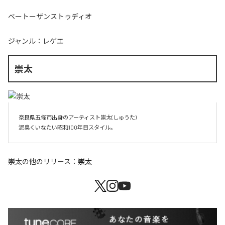
ベートーザンストゥディオ
ジャンル：
レゲエ
崇太
奈良県五條市出身のアーティスト崇太(しゅうた)

崇太
の他のリリース：
崇太