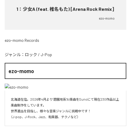
1
：
少女A (feat. 椎名もた) [Arena Rock Remix]
ezo-momo
ezo-momo Records
ジャンル：
ロック
/
J-Pop
ezo-momo
北海道在住。2026年4月より"遊園地系"AI楽曲をSunoにて現在230作品以上
楽曲制作をしています。

世界進出を目指し、様々な音楽ジャンルに挑戦中です！

（J-pop、J-Rock、Jazz、和楽器、テクノなど）