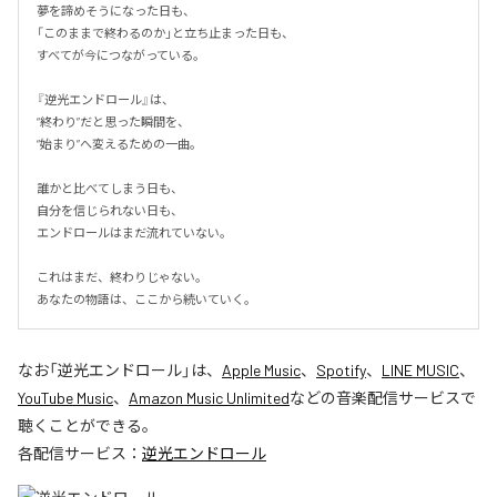
夢を諦めそうになった日も、

「このままで終わるのか」と立ち止まった日も、

すべてが今につながっている。

『逆光エンドロール』は、

“終わり”だと思った瞬間を、

“始まり”へ変えるための一曲。

誰かと比べてしまう日も、

自分を信じられない日も、

エンドロールはまだ流れていない。

これはまだ、終わりじゃない。

あなたの物語は、ここから続いていく。
なお「
逆光エンドロール
」は、
Apple Music
、
Spotify
、
LINE MUSIC
、
YouTube Music
、
Amazon Music Unlimited
などの音楽配信サービスで
聴くことができる。
各配信サービス：
逆光エンドロール