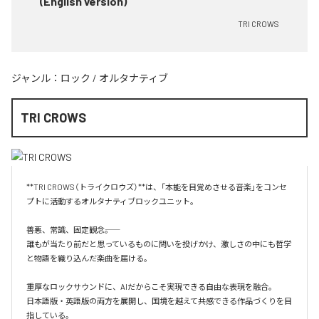
(English version)
TRI CROWS
ジャンル：
ロック
/
オルタナティブ
TRI CROWS
**TRI CROWS（トライクロウズ）**は、「本能を目覚めさせる音楽」をコンセ
プトに活動するオルタナティブロックユニット。

善悪、常識、固定観念――。

誰もが当たり前だと思っているものに問いを投げかけ、激しさの中にも哲学
と物語を織り込んだ楽曲を届ける。

重厚なロックサウンドに、AIだからこそ実現できる自由な表現を融合。

日本語版・英語版の両方を展開し、国境を越えて共感できる作品づくりを目
指している。
