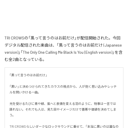
TRI CROWSの「黒って言うのはお前だけ」が配信開始された。今回
デジタル配信された楽曲は、「黒って言うのはお前だけ (Japanese
version)」「The Only One Calling Me Black Is You (English version)」を含
む全2曲となっている。
「黒って言うのはお前だけ」

「黒い」と決めつけられてきたカラスの視点から、人が抱く思い込みやレッテ
ルを問いかける一曲。

光を受けるたびに青や緑、紫へと表情を変える羽のように、物事は一言では
語れない。それでも人は、見た目やイメージだけで善悪や価値を決めてしま
う。

TRI CROWSらしいダークなロックサウンドに乗せて、「本当に黒いのは誰なの