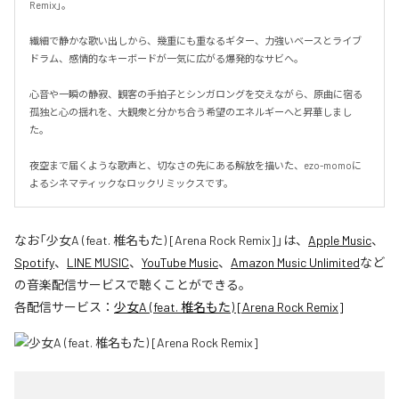
Remix」。

繊細で静かな歌い出しから、幾重にも重なるギター、力強いベースとライブ
ドラム、感情的なキーボードが一気に広がる爆発的なサビへ。

心音や一瞬の静寂、観客の手拍子とシンガロングを交えながら、原曲に宿る
孤独と心の揺れを、大観衆と分かち合う希望のエネルギーへと昇華しまし
た。

夜空まで届くような歌声と、切なさの先にある解放を描いた、ezo-momoに
よるシネマティックなロックリミックスです。
なお「
少女A (feat. 椎名もた) [Arena Rock Remix]
」は、
Apple Music
、
Spotify
、
LINE MUSIC
、
YouTube Music
、
Amazon Music Unlimited
など
の音楽配信サービスで聴くことができる。
各配信サービス：
少女A (feat. 椎名もた) [Arena Rock Remix]