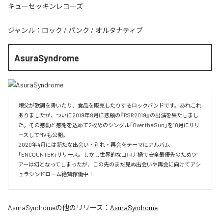
キューセッキンレコーズ
ジャンル：
ロック
/
パンク
/
オルタナティブ
AsuraSyndrome
親父が歌詞を書いたり、食品を販売したりするロックバンドです。あれこれ
ありましたが、ついに2019年8月に悲願の『RSR2019』の出演を果たしまし
た。その感動と感謝を込めて2枚めのシングル「Over the Sun」を10月にリリ
ースしてMVも公開。

2020年4月には新たな出会い・別れ・再会をテーマにアルバム
「ENCOUNTER」リリース。しかし世界的なコロナ禍で安全最優先のためツ
アーは幻となってしまったが、この先のまだ見ぬ出会いや再会に向けてアシ
ュラシンドローム絶賛稼働中！
AsuraSyndrome
の他のリリース：
AsuraSyndrome