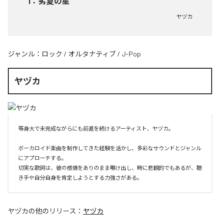
1
：
劣夏の星
ヤヅカ
ジャンル：
ロック
/
オルタナティブ
/
J-Pop
ヤヅカ
等身大で未完成ながらにも前進を続けるアーティスト、ヤヅカ。

ボーカロイド楽曲を制作してきた経験を活かし、多彩なサウンドとジャンル
にアプローチする。

切実な歌詞は、彼の感情をありのまま曝け出し、時に悲観的でもあるが、聴
き手や自分自身を肯定しようとする力強さがある。
ヤヅカ
の他のリリース：
ヤヅカ