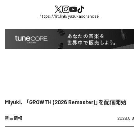
https://lit.link/yazukasoranosei
Miyuki、「GROWTH (2026 Remaster)」を配信開始
新曲情報
2026.8.8