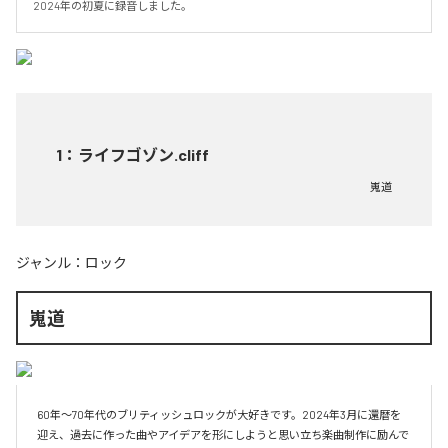
2024年の初夏に録音しました。
1
：
ライフゴゾン.cliff
嵬道
ジャンル：
ロック
嵬道
60年～70年代のブリティッシュロックが大好きです。2024年3月に還暦を
迎え、過去に作った曲やアイデアを形にしようと思い立ち楽曲制作に励んで