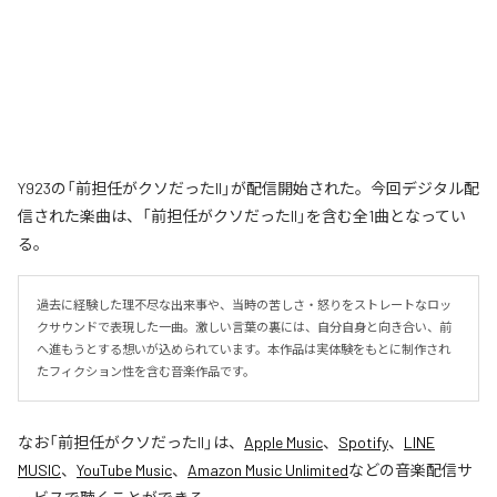
Y923の「前担任がクソだったII」が配信開始された。今回デジタル配
信された楽曲は、「前担任がクソだったII」を含む全1曲となってい
る。
過去に経験した理不尽な出来事や、当時の苦しさ・怒りをストレートなロッ
クサウンドで表現した一曲。激しい言葉の裏には、自分自身と向き合い、前
へ進もうとする想いが込められています。本作品は実体験をもとに制作され
たフィクション性を含む音楽作品です。
なお「
前担任がクソだったII
」は、
Apple Music
、
Spotify
、
LINE
MUSIC
、
YouTube Music
、
Amazon Music Unlimited
などの音楽配信サ