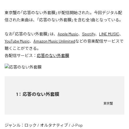
東京蟹の「応答のない外套膜」が配信開始された。今回デジタル配
信された楽曲は、「応答のない外套膜」を含む全1曲となっている。
なお「
応答のない外套膜
」は、
Apple Music
、
Spotify
、
LINE MUSIC
、
YouTube Music
、
Amazon Music Unlimited
などの音楽配信サービスで
聴くことができる。
各配信サービス：
応答のない外套膜
1
：
応答のない外套膜
東京蟹
ジャンル：
ロック
/
オルタナティブ
/
J-Pop