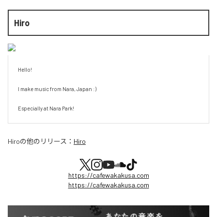
Hiro
Hello!

I make music from Nara, Japan :)

Especially at Nara Park!
Hiro
の他のリリース：
Hiro
https://cafewakakusa.com
https://cafewakakusa.com