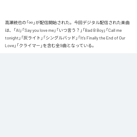
高瀬統也の「∞」が配信開始された。今回デジタル配信された楽曲
は、「AI」「Say you love me」「いつ言う？」「Bad B Boy」「Call me
tonight」「灰ライト」「シングルバッド」「It’s Finally the End of Our
Love」「クライマー」を含む全9曲となっている。
なお「
∞
」は、
Apple Music
、
Spotify
、
LINE MUSIC
、
YouTube Music
、
Amazon Music Unlimited
などの音楽配信サービスで聴くことができ
る。
各配信サービス：
∞
1
：
AI
高瀬統也