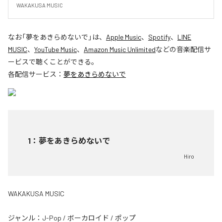
WAKAKUSA MUSIC
なお「
夢をあきらめないで
」は、
Apple Music
、
Spotify
、
LINE
MUSIC
、
YouTube Music
、
Amazon Music Unlimited
などの音楽配信サ
ービスで聴くことができる。
各配信サービス：
夢をあきらめないで
1
：
夢をあきらめないで
Hiro
WAKAKUSA MUSIC
ジャンル：
J-Pop
/
ボーカロイド
/
ポップ