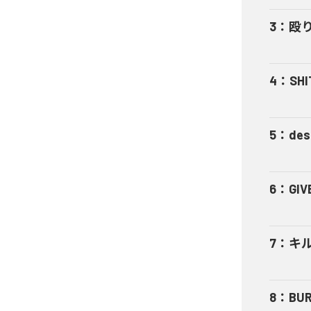
3
：
殴
4
：
SHI
5
：
des
6
：
GIV
7
：
キ
8
：
BUR