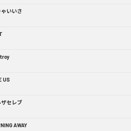
りゃいいさ
T
troy
E US
ルザセレブ
NING AWAY