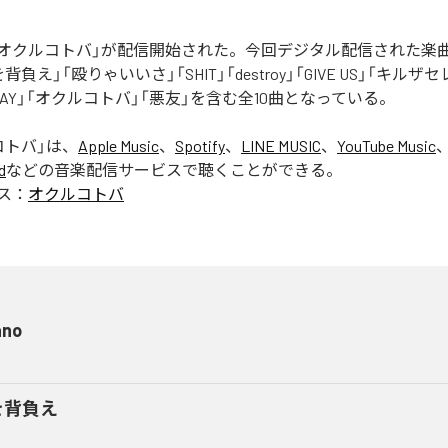
Rの「オクルコトバ」が配信開始された。今回デジタル配信された楽
罪を背負え」「殴りゃいいさ」「SHIT」「destroy」「GIVE US」「キルザ
 AWAY」「オクルコトバ」「悪友」を含む全10曲となっている。
コトバ
」は、
Apple Music
、
Spotify
、
LINE MUSIC
、
YouTube Music
d
などの音楽配信サービスで聴くことができる。
ス：
オクルコトバ
ano
を背負え