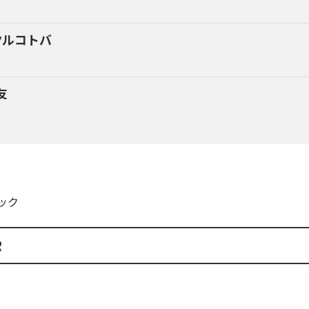
クルコトバ
友
ック
R