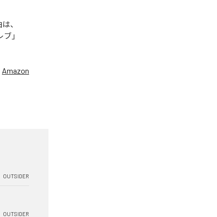
曲は、
セレブ」
、
Amazon
OUTSIDER
OUTSIDER