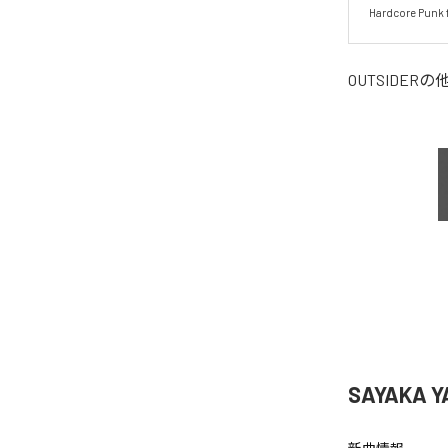
Hardcore Punk 
OUTSIDER
の
SAYAKA 