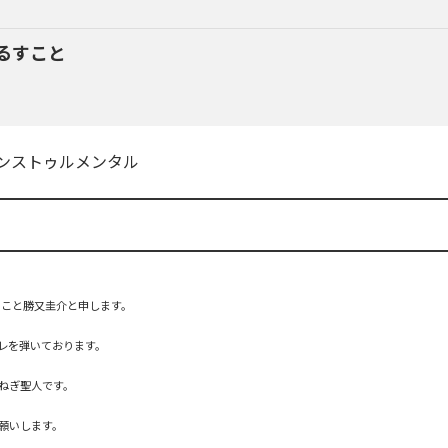
るすこと
ンストゥルメンタル
』こと勝又圭介と申します。

レを弾いております。

ねぎ聖人です。

願いします。