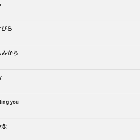
心
なびら
しみから
y
ding you
の恋