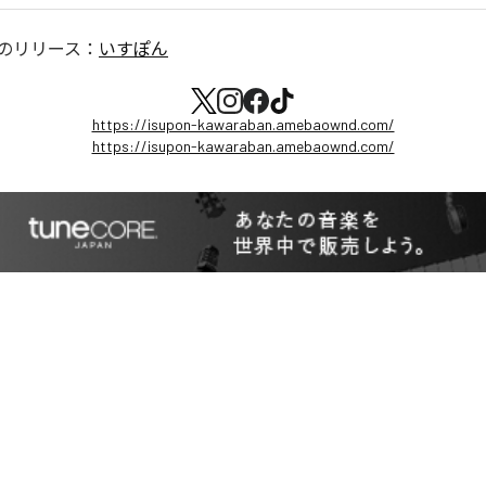
のリリース：
いすぽん
https://isupon-kawaraban.amebaownd.com/
https://isupon-kawaraban.amebaownd.com/