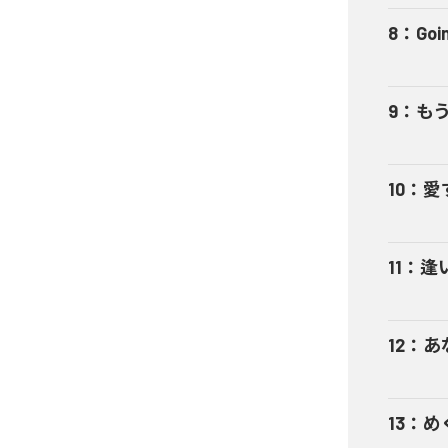
8
：
Goi
9
：
も
10
：
愛
11
：
逢
12
：
あ
13
：
め