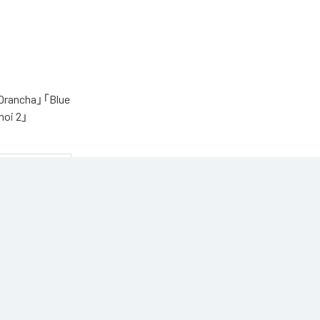
cha」「Blue
oi 2」
う1枚です。

n Music