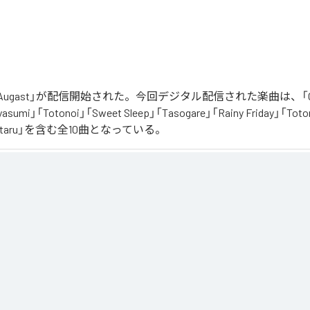
「Augast」が配信開始された。今回デジタル配信された楽曲は、「Oran
asumi」「Totonoi」「Sweet Sleep」「Tasogare」「Rainy Friday」「Toton
「Hotaru」を含む全10曲となっている。
スタルギアを

る最新Lofi Beatsアルバム『August』は、「癒し」と「ノスタルジア」をテーマにした、夏に寄り添
くりと夕方へ導き夜風へ

、胸が締め付けられるようなメロディと、心地よいローファイ・ビート。

る風を感じながら、ゆったりとした時間をお過ごしください。

供に、そして寝る前のBGMなどリラックスした時間をお過ごしください
」は、
Apple Music
、
Spotify
、
LINE MUSIC
、
YouTube Music
、
Amazo
の音楽配信サービスで聴くことができる。