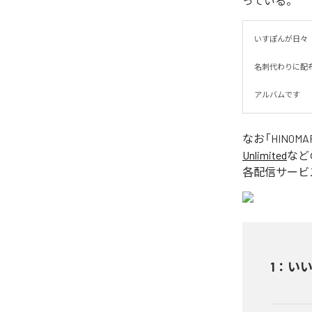
っている。
いすぽんが日々

名刺代わりに配布し
アルバムです
なお「
HINOMA
Unlimited
など
各配信サービ
1
：
い