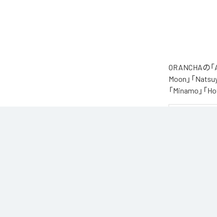
ORANCHAの
Moon」「Natsuy
「Minamo」
夏の風と癒しのノ
ORANCHAが贈
朝から始まりゆっ
どこか懐かしく
窓から吹き抜け
読書や作業のお
なお「
Augast
Unlimited
など