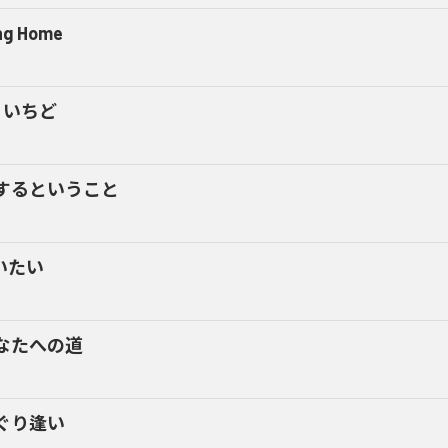
ng Home
ういちど
するということ
いたい
なたへの道
ぐり逢い