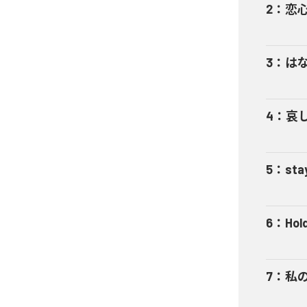
2
：
恋
3
：
は
4
：
哀
5
：
sta
6
：
Hol
7
：
私