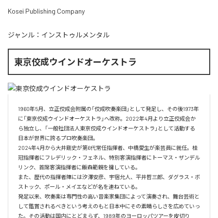
Kosei Publishing Company
ジャンル：
インストゥルメンタル
東京佼成ウインドオーケストラ
1960年5月、立正佼成会附属の「佼成吹奏楽団」として発足し、その後1973年
に「東京佼成ウインドオーケストラ」へ改称。2022年4月より立正佼成会か
ら独立し、「一般社団法人東京佼成ウインドオーケストラ」として活動する
日本が世界に誇るプロ吹奏楽団。

2024年4月から大井剛史が第6代常任指揮者、中橋愛生が楽芸員に就任。桂
冠指揮者にフレデリック・フェネル、特別客演指揮者にトーマス・ザンデル
リンク、首席客演指揮者に飯森範親を擁している。

また、歴代の指揮者陣には汐澤安彦、宇宿允人、平井哲三郎、ダグラス・ボ
ストック、ポール・メイエなどが名を連ねている。

発足以来、吹奏楽は専門性の高い音楽家集団によって演奏され、舞台芸術と
して鑑賞されるべきという考えのもと日本中にその素晴らしさを広めていっ
た。その活動は国内にとどまらず、1989年のヨーロッパツアーを皮切り