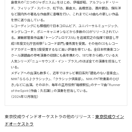
島俊夫の『三つのジャポニスム』をはじめ、伊福部昭、アルフレッド・リー
ド、フィリップ・スパーク、松下功、藤倉大、高橋悠治、酒井健治、保科洋
など国内外の著名な作曲家に委嘱を行い、これまでに49曲もの新しい作品
を世に送り出している。

レコーディングにも積極的で日本コロムビア、ユニバーサルミュージック、
キングレコード、ポニーキャニオンなどから多数のCDがリリースされてい
る。黛敏郎管楽作品集『トーンプレロマス55』を岩城宏之の指揮で録音し平
成11年度文化庁芸術祭「レコード部門」優秀賞を受賞。その他のCDもレコー
ドアカデミー賞を3度受賞するなど高い評価を得ている。全日本吹奏楽コン
クール課題曲の参考演奏の収録にも長年携わり、1972年から続いている大
人気シリーズ「ニューサウンズ・イン・ブラス」のほぼ全ての演奏を担当して
いる。

メディアへの出演も数多く、近年ではテレビ朝日系列「題名のない音楽会」、
NHK「ららら♪クラシック」、「クラシック倶楽部」、NHK-FM「吹奏楽のひび
き」などに出演。そのほか、毎年の正月恒例「箱根駅伝」のテーマ曲『Runner 
of the Spirit（作曲：久石譲）』の演奏を担当している。

（2024年12月現在）
東京佼成ウインドオーケストラ
の他のリリース：
東京佼成ウイン
ドオーケストラ