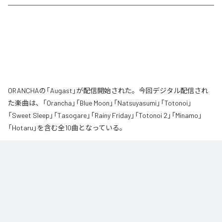
ORANCHAの「Augast」が配信開始された。今回デジタル配信され
た楽曲は、「Orancha」「Blue Moon」「Natsuyasumi」「Totonoi」
「Sweet Sleep」「Tasogare」「Rainy Friday」「Totonoi 2」「Minamo」
「Hotaru」を含む全10曲となっている。
夏の風と癒しのノスタルギアを

ORANCHAが贈る最新Lofi Beatsアルバム『August』は、「癒し」と「ノスタルジ
ア」をテーマにした、夏に寄り添う1枚です。

朝から始まりゆっくりと夕方へ導き夜風へ

どこか懐かしく、胸が締め付けられるようなメロディと、心地よいローファ
イ・ビート。

窓から吹き抜ける風を感じながら、ゆったりとした時間をお過ごしくださ