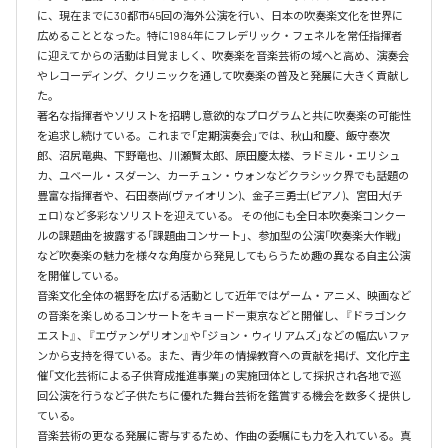
に、現在までに30都市45回の海外公演を行い、日本の吹奏楽文化を世界に
広めることとなった。特に1984年にフレデリック・フェネルを常任指揮者
に迎えてからの活動は目覚ましく、吹奏楽を音楽芸術の域へと高め、演奏会
やレコーディング、クリニックを通して吹奏楽の普及と発展に大きく貢献し
た。

著名な指揮者やソリストを招聘し意欲的なプログラムと共に吹奏楽の可能性
を追求し続けている。これまで「定期演奏会」では、秋山和慶、飯守泰次
郎、沼尻竜典、下野竜也、川瀬賢太郎、原田慶太楼、ラドミル・エリシュ
カ、ユベール・スダーン、カーチュン・ウォンなどクラシック界でも話題の
豊富な指揮者や、石田泰尚(ヴァイオリン)、金子三勇士(ピアノ)、宮田大(チ
ェロ) など多彩なソリストを迎えている。 その他にも全日本吹奏楽コンクー
ルの課題曲を披露する「課題曲コンサート」、参加型の公演「吹奏楽大作戦」
など吹奏楽の魅力を様々な角度から発見してもらうため趣の異なる自主公演
を開催している。

音楽文化全体の裾野を広げる活動として近年ではゲーム・アニメ、映画など
の音楽を楽しめるコンサートをキョードー東京などと開催し、『ドラゴンク
エスト』、『エヴァンゲリオン』や「ジョン・ウィリアムズ」などの幅広いファ
ンから支持を得ている。また、青少年の情操教育への貢献を掲げ、文化庁主
催「文化芸術による子供育成推進事業」の実施団体として採択され各地で巡
回公演を行うなど子供たちに優れた舞台芸術を鑑賞する機会を数多く提供し
ている。

音楽芸術の更なる発展に寄与するため、作曲の委嘱にも力を入れている。真