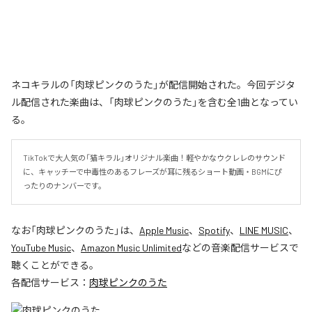
ネコキラルの「肉球ピンクのうた」が配信開始された。今回デジタ
ル配信された楽曲は、「肉球ピンクのうた」を含む全1曲となってい
る。
TikTokで大人気の「猫キラル」オリジナル楽曲！軽やかなウクレレのサウンド
に、キャッチーで中毒性のあるフレーズが耳に残るショート動画・BGMにぴ
ったりのナンバーです。
なお「
肉球ピンクのうた
」は、
Apple Music
、
Spotify
、
LINE MUSIC
、
YouTube Music
、
Amazon Music Unlimited
などの音楽配信サービスで
聴くことができる。
各配信サービス：
肉球ピンクのうた