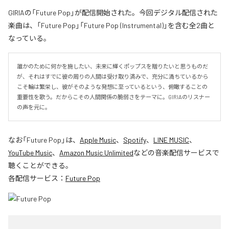
GIRIAの「Future Pop」が配信開始された。今回デジタル配信された
楽曲は、「Future Pop」「Future Pop (Instrumental)」を含む全2曲と
なっている。
誰かのために何かを施したい、未来に輝くポップスを贈りたいと思うものだ
が、それはすでに彼の周りの人間は受け取り済みで、充分に満ちているから
こそ輪は繁栄し、彼がそのような発想に至っているという、俯瞰することの
重要性を歌う。だからこその人間関係の脆弱さをテーマに。GIRIAのリスナー
の声を元に。
なお「
Future Pop
」は、
Apple Music
、
Spotify
、
LINE MUSIC
、
YouTube Music
、
Amazon Music Unlimited
などの音楽配信サービスで
聴くことができる。
各配信サービス：
Future Pop