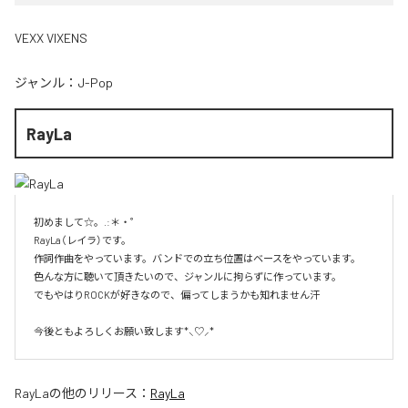
VEXX VIXENS
ジャンル：
J-Pop
RayLa
初めまして☆。.:＊・゜

RayLa（レイラ）です。

作詞作曲をやっています。バンドでの立ち位置はベースをやっています。

色んな方に聴いて頂きたいので、ジャンルに拘らずに作っています。

でもやはりROCKが好きなので、偏ってしまうかも知れません汗

今後ともよろしくお願い致します*⸜♡⸝*
RayLa
の他のリリース：
RayLa