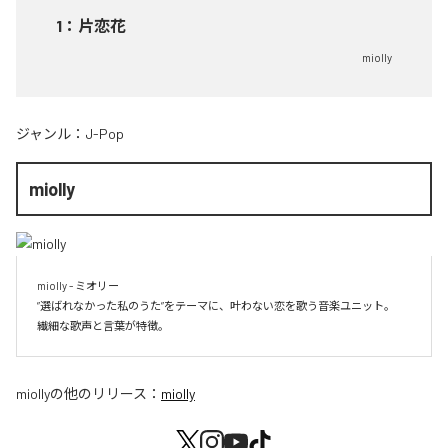
1
：
片恋花
miolly
ジャンル：
J-Pop
miolly
miolly - ミオリー

”選ばれなかった私のうた”をテーマに、叶わない恋を歌う音楽ユニット。

miolly
の他のリリース：
miolly