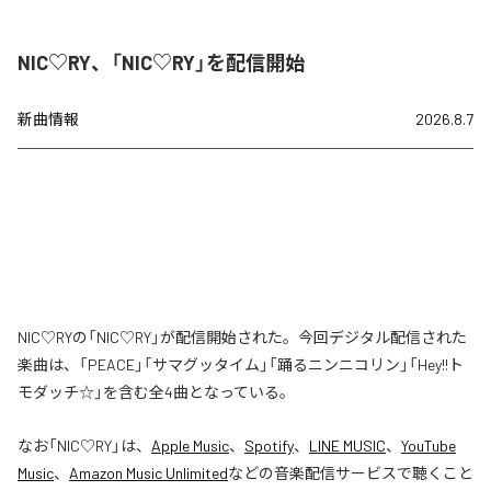
NIC♡RY、「NIC♡RY」を配信開始
新曲情報
2026.8.7
NIC♡RYの「NIC♡RY」が配信開始された。今回デジタル配信された
楽曲は、「PEACE」「サマグッタイム」「踊るニンニコリン」「Hey!!ト
モダッチ☆」を含む全4曲となっている。
なお「
NIC♡RY
」は、
Apple Music
、
Spotify
、
LINE MUSIC
、
YouTube
Music
、
Amazon Music Unlimited
などの音楽配信サービスで聴くこと