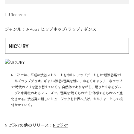
HJ Records
ジャンル：
J-Pop
/
ヒップホップ/ラップ
/
ダンス
NIC♡RY
NIC♡RYは、平成の渋谷ストリートを令和にアップデートした“新渋谷系”ガ
ールズラップデュオ。ギャル×渋谷×音楽を軸に、ゆるくキャッチーなラップ
で“時代のノリを塗り替えていく”。自然体でありながら、踊りたくなるグル
ーヴと中毒性のあるフレーズで、音楽を“聴くもの”から“体感するもの”へと進
化させる。渋谷発の新しいミュージックを世界へ広げ、カルチャーとして根
付かせていく。
NIC♡RY
の他のリリース：
NIC♡RY