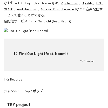
なお「
Find Our Light (feat. Naomi)
」は、
Apple Music
、
Spotify
、
LINE
MUSIC
、
YouTube Music
、
Amazon Music Unlimited
などの音楽配信サ
ービスで聴くことができる。
各配信サービス：
Find Our Light (feat. Naomi)
1
：
Find Our Light (feat. Naomi)
TKY project
TKY Records
ジャンル：
J-Pop
/
ポップ
TKY project