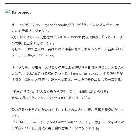
けーりんが「TK」を、Hayato Yamaokaが「Y」を担う、2人のプロデューサー
による音楽プロジェクト。

3児の母であり、株式会社ライフキャリアcircle代表取締役、「Bポジけーり
ん大学」を主宰するけーりん。

そして、日本で生まれ、英語の歌と洋楽に育てられたシンガー／音楽プロデ
ューサー、Hayato Yamaoka。

けーりんが、参加者一人ひとりの中にある想いや可能性を見つけ、人と人を
つなぎ、挑戦が生まれる場所をつくる。Hayato Yamaokaが、その想いを受
け取り、歌詞やメロディ、歌声へと変え、一つの音楽作品として形にする。

「何歳からでも、どんな立場からでも、新しい挑戦は始められる」

そんな想いから、2人はTKY PROJECTを立ち上げた。

歌の経験や上手さにかかわらず、それぞれの人生、夢、言葉を音楽に残して
いく。

TKY PROJECTは、けーりんとHayato Yamaoka、そして参加アーティストた
ちが共につくる、挑戦と再出発の音楽プロジェクトである。