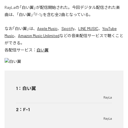
RayLaの「白い翼」が配信開始された。今回デジタル配信された楽
曲は、「白い翼」「F-1」を含む全2曲となっている。
なお「
白い翼
」は、
Apple Music
、
Spotify
、
LINE MUSIC
、
YouTube
Music
、
Amazon Music Unlimited
などの音楽配信サービスで聴くこと
ができる。
各配信サービス：
白い翼
1
：
白い翼
RayLa
2
：
F-1
RayLa