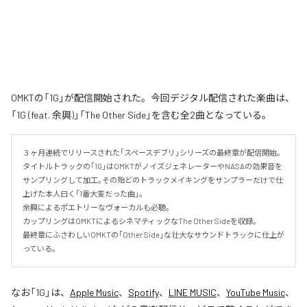
OMKTの「1G」が配信開始された。今回デジタル配信された楽曲は、
「1G (feat. 余興)」「The Other Side」を含む全2曲となっている。
３ヶ月連続でリリースされた｢スペースデブリ｣シリーズの最終章が配信開始｡

タイトルトラックの｢1G｣はOMKTがノイズジェネレーターやNASAの効果音を
サンプリングして加工｡その殆どのトラックメイキングをサンプラーだけで仕
上げた本人曰く｢1番大変だった曲｣。

余興によるポエトリーなヴォーカルも必聴｡

カップリングはOMKTによるシネマティックなThe Other Sideを収録｡

最終章にふさわしいOMKTの｢Other Side｣な壮大なサウンドトラックに仕上が
っている｡
なお「
1G
」は、
Apple Music
、
Spotify
、
LINE MUSIC
、
YouTube Music
、