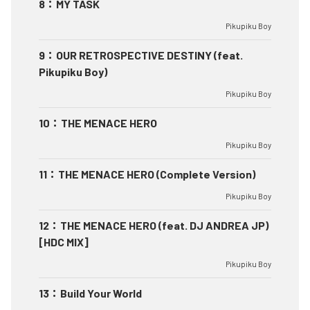
8
：
MY TASK
Pikupiku Boy
9
：
OUR RETROSPECTIVE DESTINY (feat.
Pikupiku Boy)
Pikupiku Boy
10
：
THE MENACE HERO
Pikupiku Boy
11
：
THE MENACE HERO (Complete Version)
Pikupiku Boy
12
：
THE MENACE HERO (feat. DJ ANDREA JP)
[HDC MIX]
Pikupiku Boy
13
：
Build Your World