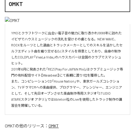
OMKT
YMOとクラフトワークに出会い電子音の魅力に取り憑かれ1998年に訪れた
イビザでハウスミュージックの洗礼を受けその虜となる。NEW WAVE、
ROCKをルーツとした選曲とトラックメーカーとしてのスキルを活かしたセ
ルフエディット曲を織り交ぜるDJスタイルを得意としており、自身の制作
したCOLDPLAY「VivaLa Vida」のハウスカバーは全国のクラブでスマッシュ
ヒット。

2011年6月に発表された「REZ (Pray For JAPAN Mix)」はクラブミュージック専
門の有料配信サイト【Wasabeat】にて長期に渡り1位を獲得した。

また、コンピレーションCD「House Nation」や、東京ガールズコレクショ
ン、TVドラマCMへの楽曲提供、プログラマー、アレンジャー、エンジニア
として、そして先日オープンさせた楽曲制作専用スタジオ「STUDIO 
ATARI(スタジオ アタリ)」ではAbleton社のLiveを使用したトラック制作の講
習会を開催している。
OMKT
の他のリリース：
OMKT