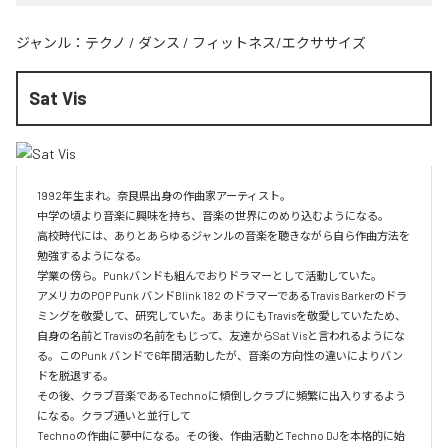
ジャンル：
テクノ
/
ダンス
/
フィットネス/エクササイズ
Sat Vis
1992年生まれ。奈良県出身の作曲家アーティスト。

中学の頃より音楽に興味を持ち、音楽の世界にのめり込むようになる。

高校時代には、ありとあらゆるジャンルの音楽を聴きながら自ら作曲方法を
勉強するようになる。

学業の傍ら。Punkバンドも組んでおりドラマーとして活動していた。

アメリカのPOP Punk バンドBlink 182 のドラマーであるTravis Barkerのドラ
ミングを敬愛して、研究していた。あまりにもTravisを敬愛していたため、
自身の名前とTravisの名前をもじって、友達からSat Visと言われるようにな
る。このPunk バンドで6年間活動したが、音楽の方向性の違いによりバン
ドを脱退する。

その後、クラブ音楽であるTechnoに傾倒しクラブに頻繁に出入りするよう
になる。クラブ通いと並行して

Technoの作曲に夢中になる。その後、作曲活動とTechno DJを本格的に始