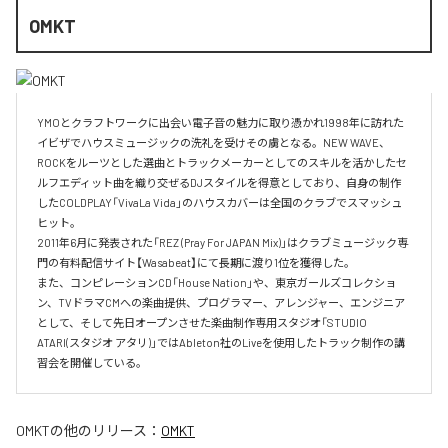
OMKT
YMOとクラフトワークに出会い電子音の魅力に取り憑かれ1998年に訪れた
イビザでハウスミュージックの洗礼を受けその虜となる。NEW WAVE、
ROCKをルーツとした選曲とトラックメーカーとしてのスキルを活かしたセ
ルフエディット曲を織り交ぜるDJスタイルを得意としており、自身の制作
したCOLDPLAY「VivaLa Vida」のハウスカバーは全国のクラブでスマッシュ
ヒット。

2011年6月に発表された「REZ (Pray For JAPAN Mix)」はクラブミュージック専
門の有料配信サイト【Wasabeat】にて長期に渡り1位を獲得した。

また、コンピレーションCD「House Nation」や、東京ガールズコレクショ
ン、TVドラマCMへの楽曲提供、プログラマー、アレンジャー、エンジニア
として、そして先日オープンさせた楽曲制作専用スタジオ「STUDIO 
ATARI(スタジオ アタリ)」ではAbleton社のLiveを使用したトラック制作の講
習会を開催している。
OMKT
の他のリリース：
OMKT