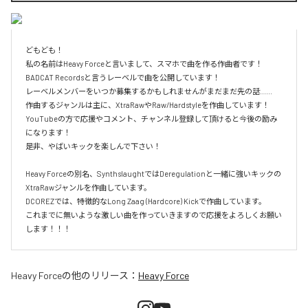
どもども！

私の名前はHeavy Forceと言いまして、スマホで曲を作る作曲者です！

BADCAT Recordsと言うレーベルで曲を公開しています！

レーベルメンバーをいつか募集するかもしれませんがまだまだ先の話......

作曲するジャンルは主に、XtraRawやRaw/Hardstyleを作曲しています！

YouTubeの方で応援やコメント、チャンネル登録して頂けると今後の励み
になります！

是非、やばいキックを楽しんで下さい！

Heavy Forceの別名、SynthslaughtではDeregulationと一緒に強いキックの
XtraRawジャンルを作曲しています。

DCOREZでは、特徴的なLong Zaag (Hardcore) Kickで作曲しています。

これまでに無いような激しい曲を作っていきますので応援をよろしくお願い
します！！！
Heavy Force
の他のリリース：
Heavy Force