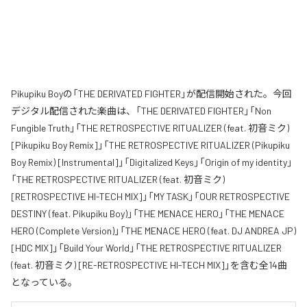
Pikupiku Boyの「THE DERIVATED FIGHTER」が配信開始された。今回
デジタル配信された楽曲は、「THE DERIVATED FIGHTER」「Non
Fungible Truth」「THE RETROSPECTIVE RITUALIZER (feat. 初音ミク)
[Pikupiku Boy Remix]」「THE RETROSPECTIVE RITUALIZER (Pikupiku
Boy Remix) [Instrumental]」「Digitalized Keys」「Origin of my identity」
「THE RETROSPECTIVE RITUALIZER (feat. 初音ミク)
[RETROSPECTIVE HI-TECH MIX]」「MY TASK」「OUR RETROSPECTIVE
DESTINY (feat. Pikupiku Boy)」「THE MENACE HERO」「THE MENACE
HERO (Complete Version)」「THE MENACE HERO (feat. DJ ANDREA JP)
[HDC MIX]」「Build Your World」「THE RETROSPECTIVE RITUALIZER
(feat. 初音ミク) [RE-RETROSPECTIVE HI-TECH MIX]」を含む全14曲
となっている。