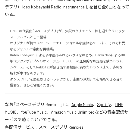
デブリ (Hideo Kobayashi Radio Instrumental)」を含む全8曲となって
いる。
OMKTの代表曲「スペースデブリ」が、気鋭のクリエイター陣を迎えたリミック
ス・アルバムとして登場！

オリジナルが持つスペーシーでエモーショナルな旋律をベースに、それぞれ異
なるジャンルで楽曲を再構築。

Hideo Kobayashiによる多幸感あふれるハウスをはじめ、Denki Manによる80
年代テクノポップへのオマージュ、KICK OFFの圧倒的な疾走感を放つドラム
ンベース、そしてRabbitexが描き出す高揚感に満ちたトランスまで、多彩な
解釈が本作を彩ります。

ダンスフロアを熱狂させるトラックから、楽曲の深淵までを堪能できる音の
饗宴を、ぜひご堪能ください。
なお「
スペースデブリ Remixes
」は、
Apple Music
、
Spotify
、
LINE
MUSIC
、
YouTube Music
、
Amazon Music Unlimited
などの音楽配信サ
ービスで聴くことができる。
各配信サービス：
スペースデブリ Remixes