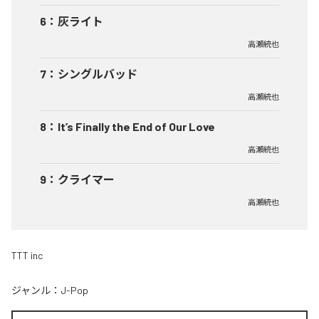
6
：
灰ライト
高瀬統也
7
：
シングルバッド
高瀬統也
8
：
It’s Finally the End of Our Love
高瀬統也
9
：
クライマー
高瀬統也
TTT inc
ジャンル：
J-Pop