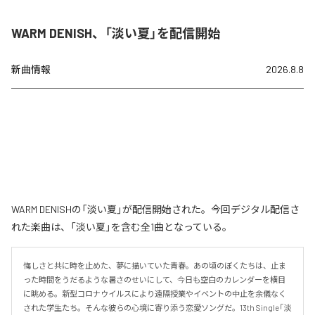
WARM DENISH、「淡い夏」を配信開始
新曲情報
2026.8.8
WARM DENISHの「淡い夏」が配信開始された。今回デジタル配信さ
れた楽曲は、「淡い夏」を含む全1曲となっている。
悔しさと共に時を止めた、夢に描いていた青春。あの頃のぼくたちは、止ま
った時間をうだるような暑さのせいにして、今日も空白のカレンダーを横目
に眺める。新型コロナウイルスにより遠隔授業やイベントの中止を余儀なく
された学生たち。そんな彼らの心境に寄り添う恋愛ソングだ。13th Single「淡