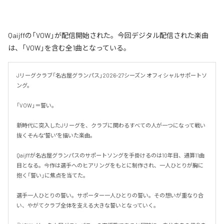
Qaijffの「VOW」が配信開始された。今回デジタル配信された楽曲
は、「VOW」を含む全1曲となっている。
Jリーグクラブ「名古屋グランパス」2026-27シーズン オフィシャルサポートソ
ング。

「VOW」＝誓い。

新時代に突入したJリーグを、クラブに関わるすべての人が一つになって戦い
抜く――そんな"誓い"を描いた楽曲。

Qaijffが名古屋グランパスのサポートソングを手掛けるのは10年目、通算11曲
目となる。今作は選手へのヒアリングをもとに制作され、一人ひとりが胸に
抱く「誓い」に焦点を当てた。

選手一人ひとりの誓い。サポーター一人ひとりの誓い。その想いが重なり合
い、やがてクラブ全体を支える大きな誓いとなっていく。
