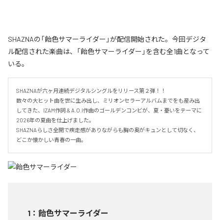
SHAZNAの「飴色サマーライダー」が配信開始された。今回デジタ
ル配信された楽曲は、「飴色サマーライダー」を含む全1曲となって
いる。
SHAZNAが六ヶ月連続デジタルシングルをリリース第２弾！！

数々の大ヒット曲を世に生み出し、ミリオンセラーアルバムまでをも産み出
してきた、IZAM作詞 & A.O.I作曲のゴールデンコンビが、夏・憂いをテーマに
2026年の夏曲を仕上げました。

SHAZNAらしさ全開で疾走感がありながらも胸の奥がキュンとして切なく、
どこか懐かしい青春の一曲。
1
：
飴色サマーライダー