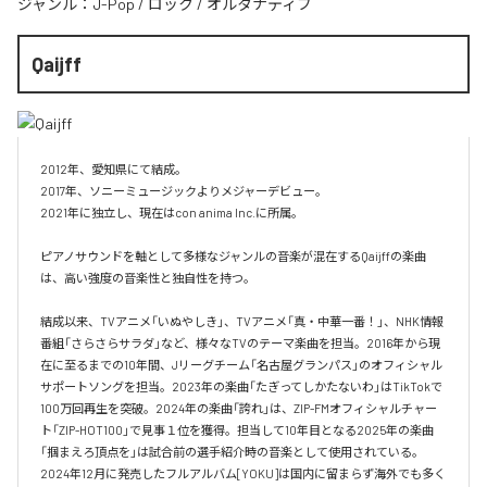
ジャンル：
J-Pop
/
ロック
/
オルタナティブ
Qaijff
2012年、愛知県にて結成。

2017年、ソニーミュージックよりメジャーデビュー。

2021年に独立し、現在はcon anima Inc.に所属。

ピアノサウンドを軸として多様なジャンルの音楽が混在するQaijffの楽曲
は、高い強度の音楽性と独自性を持つ。

結成以来、TVアニメ「いぬやしき」、TVアニメ「真・中華一番！」、NHK情報
番組「さらさらサラダ」など、様々なTVのテーマ楽曲を担当。2016年から現
在に至るまでの10年間、Jリーグチーム「名古屋グランパス」のオフィシャル
サポートソングを担当。2023年の楽曲「たぎってしかたないわ」はTikTokで
100万回再生を突破。2024年の楽曲「誇れ」は、ZIP-FMオフィシャルチャー
ト「ZIP-HOT100」で見事１位を獲得。担当して10年目となる2025年の楽曲
「掴まえろ頂点を」は試合前の選手紹介時の音楽として使用されている。

2024年12月に発売したフルアルバム[YOKU]は国内に留まらず海外でも多く