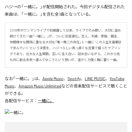
ハジ→の「一緒に。」が配信開始された。今回デジタル配信された
楽曲は、「一緒に。」を含む全1曲となっている。
2018年のワンマンライブで初披露して以来、ライブでのみ歌い、大切に温め
続けてきた一曲「一緒に。」が、ついに初音源化。恋人、夫婦、家族、親友、
仲間――様々な関係に重なる大切な「唯一無二の存在」と一緒に “この人生を最期ま
で歩んでいく”という決意を、ハジ→らしい真っ直ぐな言葉で綴ったラブソン
グであり、壮大な人生賛歌。互いに支え合い、認め合いながら、これから先
も共に創る未来へ進んでゆこうという想いが、温かく力強く胸に響く一曲。
なお「
一緒に。
」は、
Apple Music
、
Spotify
、
LINE MUSIC
、
YouTube
Music
、
Amazon Music Unlimited
などの音楽配信サービスで聴くこと
ができる。
各配信サービス：
一緒に。