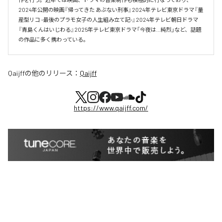
2024年公開の映画『帰ってきた あぶない刑事』2024年テレビ東京ドラマ『量
産型リコ -最後のプラモ女子の人生組み立て記-』2024年テレビ朝日ドラマ
『青島くんはいじわる』2025年テレビ東京ドラマ「今夜は…純烈」など、話題
の作品に多く携わっている。
Qaijff
の他のリリース：
Qaijff
https://www.qaijff.com/