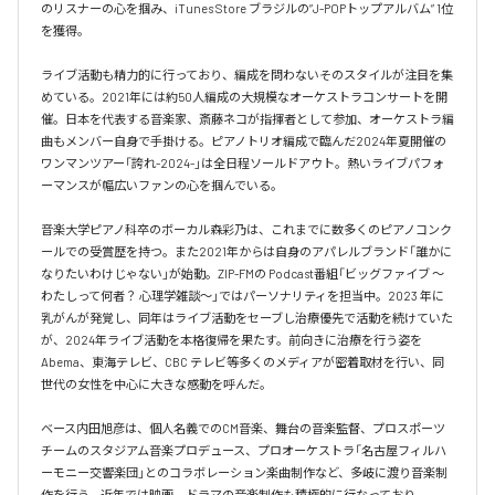
のリスナーの心を掴み、iTunes Store ブラジルの”J-POPトップアルバム” 1位
を獲得。

ライブ活動も精力的に行っており、編成を問わないそのスタイルが注目を集
めている。2021年には約50人編成の大規模なオーケストラコンサートを開
催。日本を代表する音楽家、斎藤ネコが指揮者として参加、オーケストラ編
曲もメンバー自身で手掛ける。ピアノトリオ編成で臨んだ2024年夏開催の
ワンマンツアー「誇れ-2024-」は全日程ソールドアウト。熱いライブパフォ
ーマンスが幅広いファンの心を掴んでいる。

音楽大学ピアノ科卒のボーカル森彩乃は、これまでに数多くのピアノコンク
ールでの受賞歴を持つ。また2021年からは自身のアパレルブランド「誰かに
なりたいわけじゃない」が始動。ZIP-FMの Podcast番組「ビッグファイブ 〜
わたしって何者？ 心理学雑談〜」ではパーソナリティを担当中。2023 年に
乳がんが発覚し、同年はライブ活動をセーブし治療優先で活動を続けていた
が、2024年ライブ活動を本格復帰を果たす。前向きに治療を行う姿を
Abema、東海テレビ、CBC テレビ等多くのメディアが密着取材を行い、同
世代の女性を中心に大きな感動を呼んだ。

ベース内田旭彦は、個人名義でのCM音楽、舞台の音楽監督、プロスポーツ
チームのスタジアム音楽プロデュース、プロオーケストラ「名古屋フィルハ
ーモニー交響楽団」とのコラボレーション楽曲制作など、多岐に渡り音楽制
作を行う。近年では映画、ドラマの音楽制作も積極的に行なっており、