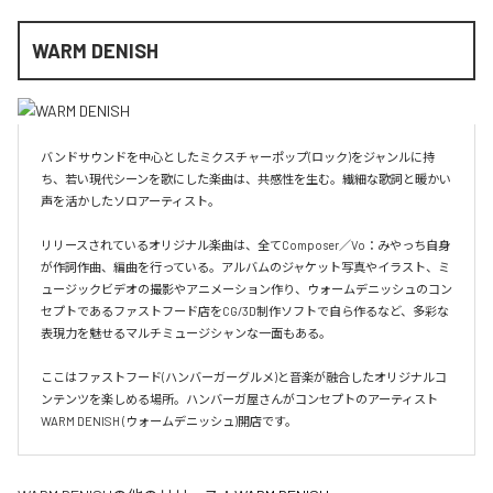
WARM DENISH
バンドサウンドを中心としたミクスチャーポップ(ロック)をジャンルに持
ち、若い現代シーンを歌にした楽曲は、共感性を生む。繊細な歌詞と暖かい
声を活かしたソロアーティスト。

リリースされているオリジナル楽曲は、全てComposer／Vo：みやっち自身
が作詞作曲、編曲を行っている。アルバムのジャケット写真やイラスト、ミ
ュージックビデオの撮影やアニメーション作り、ウォームデニッシュのコン
セプトであるファストフード店をCG/3D制作ソフトで自ら作るなど、多彩な
表現力を魅せるマルチミュージシャンな一面もある。

ここはファストフード(ハンバーガーグルメ)と音楽が融合したオリジナルコ
ンテンツを楽しめる場所。ハンバーガ屋さんがコンセプトのアーティスト
WARM DENISH (ウォームデニッシュ)開店です。