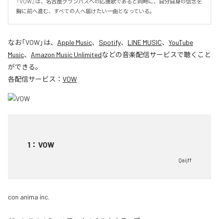
『VOW』は、名古屋グランパスへの応援歌であると同時に、自分自身の信念を
胸に前へ進む、すべての人へ届けたい一曲となっている。
なお「
VOW
」は、
Apple Music
、
Spotify
、
LINE MUSIC
、
YouTube
Music
、
Amazon Music Unlimited
などの音楽配信サービスで聴くこと
ができる。
各配信サービス：
VOW
1
：
VOW
Qaijff
con anima inc.