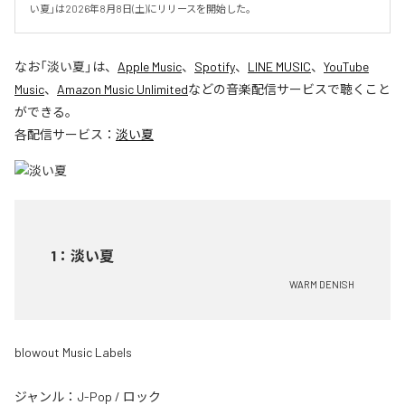
い夏」は2026年8月8日(土)にリリースを開始した。
なお「
淡い夏
」は、
Apple Music
、
Spotify
、
LINE MUSIC
、
YouTube
Music
、
Amazon Music Unlimited
などの音楽配信サービスで聴くこと
ができる。
各配信サービス：
淡い夏
1
：
淡い夏
WARM DENISH
blowout Music Labels
ジャンル：
J-Pop
/
ロック