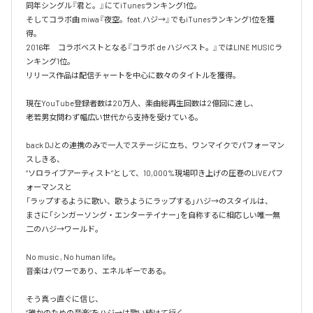
同年シングル『君と。』にてiTunesランキング1位。

そしてコラボ曲 miwa『夜空。feat.ハジ→』でもiTunesランキング1位を獲
得。

2016年　コラボベストとなる『コラボ de ハジベスト。』ではLINE MUSICラ
ンキング1位。

リリース作品は配信チャートを中心に数々のタイトルを獲得。

現在YouTube登録者数は20万人、楽曲総再生回数は2億回に達し、

老若男女問わず幅広い世代から支持を受けている。 

back DJとの連携のみで一人でステージに立ち、ワンマイクでパフォーマン
スしきる、

“ソロライブアーティスト”として、10,000%現場叩き上げの圧巻のLIVEパフ
ォーマンスと

「ラップするように歌い、歌うようにラップする」ハジ→のスタイルは、

まさに「シンガーソング・エンターテイナー」を自称するに相応しい唯一無
二のハジ→ワールド。

No music , No human life。

音楽はパワーであり、エネルギーである。

そう真っ直ぐに信じ、
