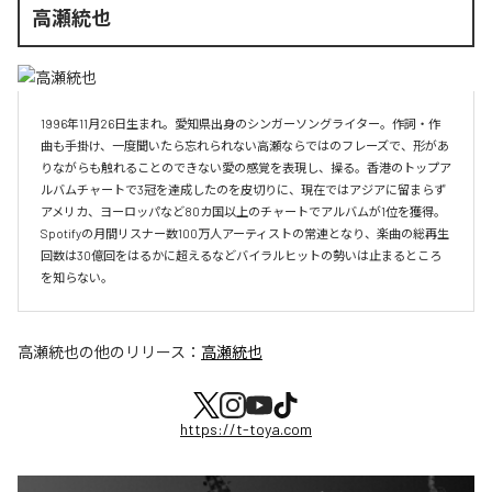
高瀬統也
1996年11月26日生まれ。愛知県出身のシンガーソングライター。作詞・作
曲も手掛け、一度聞いたら忘れられない高瀬ならではのフレーズで、形があ
りながらも触れることのできない愛の感覚を表現し、操る。香港のトップア
ルバムチャートで3冠を達成したのを皮切りに、現在ではアジアに留まらず
アメリカ、ヨーロッパなど80カ国以上のチャートでアルバムが1位を獲得。
Spotifyの月間リスナー数100万人アーティストの常連となり、楽曲の総再生
回数は30億回をはるかに超えるなどバイラルヒットの勢いは止まるところ
を知らない。
高瀬統也
の他のリリース：
高瀬統也
https://t-toya.com