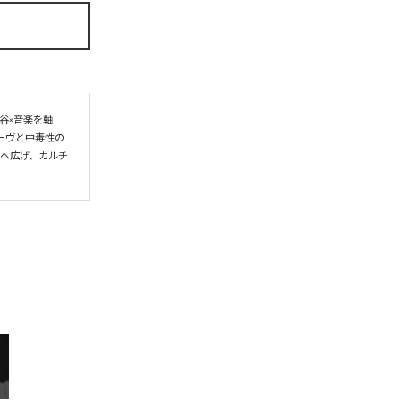
谷×音楽を軸
ーヴと中毒性の
界へ広げ、カルチ