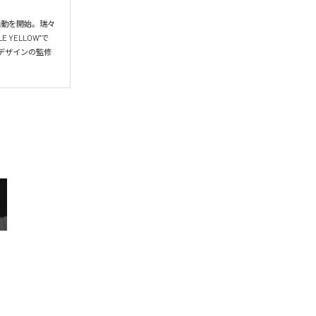
活動を開始。瑞々
YELLOW"で
のデザインの監修