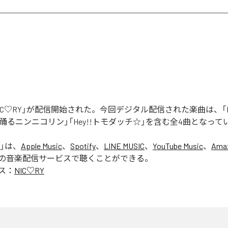
「NIC♡RY」が配信開始された。今回デジタル配信された楽曲は、「P
踊るニンニコリン」「Hey!!トモダッチ☆」を含む全4曲となって
」は、
Apple Music
、
Spotify
、
LINE MUSIC
、
YouTube Music
、
Amaz
の音楽配信サービスで聴くことができる。
ス：
NIC♡RY