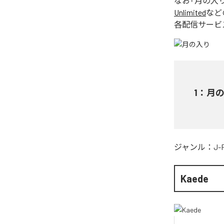
なお「
月の入
Unlimited
など
各配信サービ
1
：
月
ジャンル：
J-
Kaede