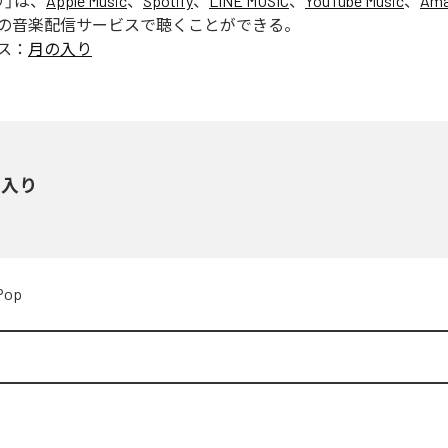
り
」は、
Apple Music
、
Spotify
、
LINE MUSIC
、
YouTube Music
、
Ama
の音楽配信サービスで聴くことができる。
ス：
月の入り
の入り
Pop