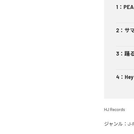
1
：
PEA
2
：
サ
3
：
踊
4
：
He
HJ Records
ジャンル：
J-