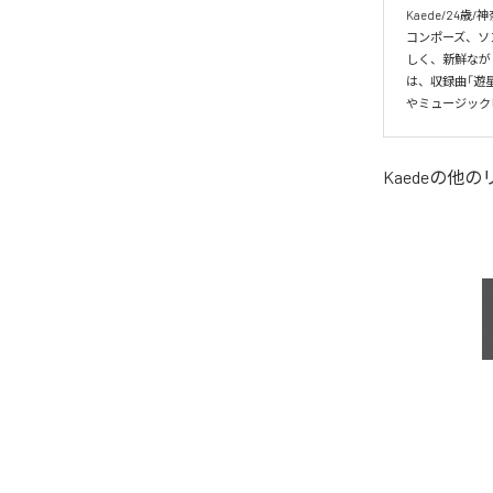
Kaede/24歳/
コンポーズ、ソ
しく、新鮮ながら
は、収録曲「遊
やミュージック
Kaede
の他の