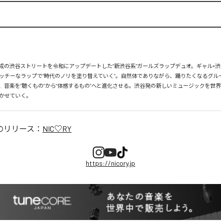
、平成の渋谷ストリートを令和にアップデートした“新渋谷系”ガールズラップデュオ。ギャル×渋
ッチーなラップで“時代のノリを塗り替えていく”。自然体でありながら、踊りたくなるグル
、音楽を“聴くもの”から“体感するもの”へと進化させる。渋谷発の新しいミュージックを世
かせていく。
のリリース：
NIC♡RY
https://nicory.jp