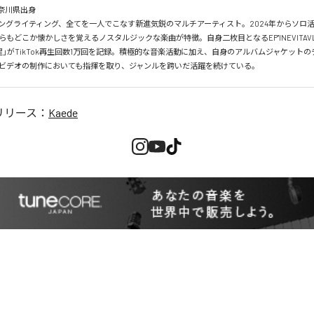
神奈川県出身

ングライティング、全てを一人でこなす新進気鋭のマルチアーティスト。2024年からソロ
もどこか懐かしさを覚えるノスタルジックな楽曲が特徴。自身二枚目となるEP"INEVITAVLE 
星」がTikTok再生回数1万回を記録。積極的な音楽活動に加え、自身のアルバムジャケット
ビデオの制作においても指揮を取り、ジャンルを跨いだ活躍を続けている。
リリース：
Kaede