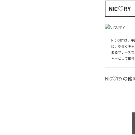
NIC♡RY
NIC♡RYは
に、ゆるくキャ
あるフレーズで
ャーとして根付
NIC♡RY
の他