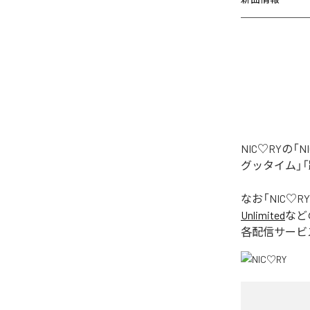
NIC♡RYの
グッタイム」「
なお「
NIC♡RY
Unlimited
など
各配信サービ