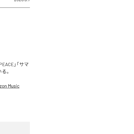
EACE」「サマ
いる。
on Music