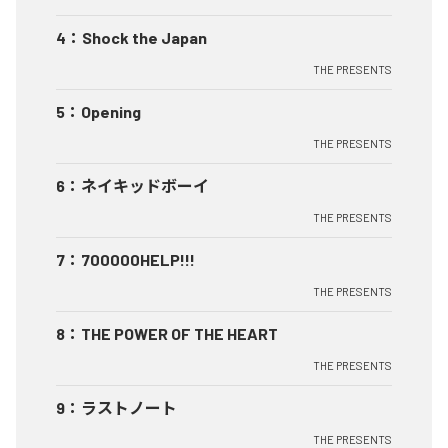
4
：
Shock the Japan
THE PRESENTS
5
：
Opening
THE PRESENTS
6
：
ネイキッドボーイ
THE PRESENTS
7
：
700000HELP!!!
THE PRESENTS
8
：
THE POWER OF THE HEART
THE PRESENTS
9
：
ラストノート
THE PRESENTS