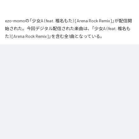
ezo-momoの「少女A (feat. 椎名もた) [Arena Rock Remix]」が配信開
始された。今回デジタル配信された楽曲は、「少女A (feat. 椎名も
た) [Arena Rock Remix]」を含む全1曲となっている。
椎名もた「少女A」を、壮大なアリーナロックへ再構築した 「Arena Rock 
Remix」。

繊細で静かな歌い出しから、幾重にも重なるギター、力強いベースとライブ
ドラム、感情的なキーボードが一気に広がる爆発的なサビへ。

心音や一瞬の静寂、観客の手拍子とシンガロングを交えながら、原曲に宿る
孤独と心の揺れを、大観衆と分かち合う希望のエネルギーへと昇華しまし
た。

夜空まで届くような歌声と、切なさの先にある解放を描いた、ezo-momoに
よるシネマティックなロックリミックスです。