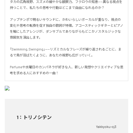
タカの広角視野、スズメの細やかな観察力、フクロウの知恵——異なる視点を
持つことで、私たちの思考や行動はどこまで自由になれるのか？

アップテンポで明るいサウンドに、かわいらしいボーカルが重なり、視点の
変化や思考の転換を促す独自の歌詞が特徴。アコースティックギターとピアノ
を軸にしたアレンジが、ダンサブルでありながらもどこかノスタルジックな
雰囲気を演出します。

「Swimming, Swinging」——リズミカルなフレーズが繰り返されるごとに、ま
るで鳥が羽ばたくように、あなたの視野も広がっていく。

Perfumeや水曜日のカンパネラが好きな人、新しい発想やクリエイティブな思
考を求める人におすすめの一曲！
1
：
トリノシテン
Yakkyoku-oj3