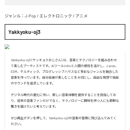
ジャンル：
J-Pop
/
エレクトロニック
/
アニメ
Yakkyoku-oj3
Yakkyoku-oj3（ヤッキョクおじさん）は、音楽とテクノロジーを組み合わせ
て楽しむアーティストです。AIツールUdioと人間の感性を活かし、J-pop、
EDM、ケルティック、プログレッシブハウスなど多彩なジャンルを融合した
音楽を作っています。自分自身が楽しむことを大切にし、自由な発想で独自
のサウンドを追求しています。

デジタル時代の進化に伴い、新しい音楽体験を提供することを目指してお
り、従来の音楽ファンだけでなく、テクノロジーに興味を持つ人にも新鮮な
驚きを届けたいと考えています。

ぜひ再生ボタンを押して、Yakkyoku-oj3の音楽の冒険に飛び込んでみてく
ださい。