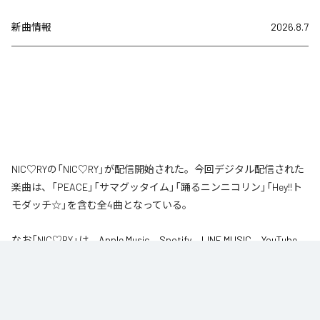
新曲情報
2026.8.7
NIC♡RYの「NIC♡RY」が配信開始された。今回デジタル配信された
楽曲は、「PEACE」「サマグッタイム」「踊るニンニコリン」「Hey!!ト
モダッチ☆」を含む全4曲となっている。
なお「
NIC♡RY
」は、
Apple Music
、
Spotify
、
LINE MUSIC
、
YouTube
Music
、
Amazon Music Unlimited
などの音楽配信サービスで聴くこと
ができる。
各配信サービス：
NIC♡RY