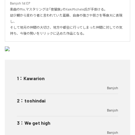
Banjoh 1st EP

楽曲のMix,マスタリングは「夜猫族」のXakiMichele氏が手掛ける。

幼少期から変わり者と言われていた葛藤、自身の強さや弱さを等身大に表現
し、

そして地元の仲間の大切さ、地方や都会に行ってしまった仲間に対しての気
持ち、今後の勢いをリリックに込めた作品となる。
1
：
Kawarion
Banjoh
2
：
toshindai
Banjoh
3
：
We get high
Banjoh