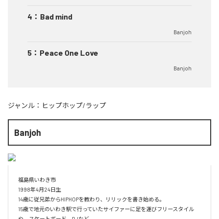
4
：
Bad mind
Banjoh
5
：
Peace One Love
Banjoh
ジャンル：
ヒップホップ/ラップ
Banjoh
福島県いわき市

1998年4月24日生

14歳に従兄弟からHIPHOPを教わり、リリックを書き始める。

15歳で地元のいわき駅で行っていたサイファーに足を運びフリースタイル
や、スケートボード、DJなど
