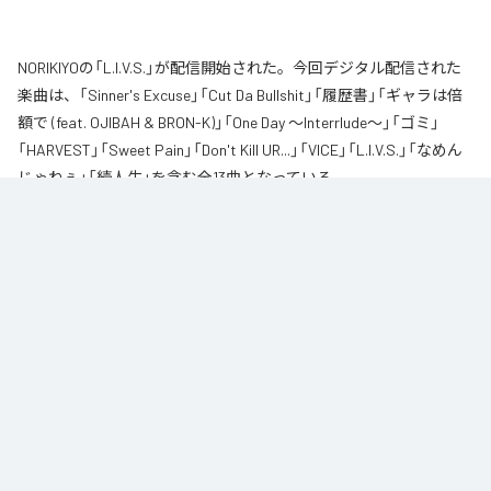
NORIKIYOの「L.I.V.S.」が配信開始された。今回デジタル配信された
楽曲は、「Sinner's Excuse」「Cut Da Bullshit」「履歴書」「ギャラは倍
額で (feat. OJIBAH & BRON-K)」「One Day ～Interrlude～」「ゴミ」
「HARVEST」「Sweet Pain」「Don't Kill UR...」「VICE」「L.I.V.S.」「なめん
じゃねぇ」「続人生」を含む全13曲となっている。
自身が難病に罹患し、自分のこれまでの人生と未来を改めて考え直したタイ
ミングに「Life Is Very Short」をテーマに制作されたアルバム。タイトルの
「L.I.V.S.」はLife Is Very Shortの頭文字を取ったものである。今作は本来、
NORIKIYOが収監中にリリースされる予定だった作品であり、予定より早く出
所が叶った為、お蔵入りになりそうだったが聴きたいと言うファンの声に応
える形でリリースが決定したキャリア12枚目のアルバムとなってる。
なお「
L.I.V.S.
」は、
Apple Music
、
Spotify
、
LINE MUSIC
、
YouTube
Music
、
Amazon Music Unlimited
などの音楽配信サービスで聴くこと
ができる。