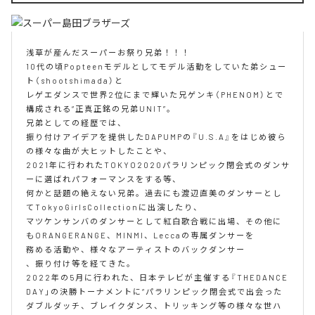
浅 草 が 産 ん だ ス ー パ ー お 祭 り 兄 弟 ！ ！ ！

1 0 代 の 頃 P o p t e e n モ デ ル と し て モ デ ル 活 動 を し て い た 弟 シ ュ ー 
ト （ s h o o t s h i m a d a ） と

レ ゲ エ ダ ン ス で 世 界 2 位 に ま で 輝 い た 兄 ゲ ン キ （ P H E N O M ） と で 
構 成 さ れ る “ 正 真 正 銘 の 兄 弟 U N I T ” 。

兄 弟 と し て の 経 歴 で は 、

振 り 付 け ア イ デ ア を 提 供 し た D A P U M P の 『 U . S . A 』 を は じ め 彼 ら 
の 様 々 な 曲 が 大 ヒ ッ ト し た こ と や 、

2 0 2 1 年 に 行 わ れ た T O K Y O 2 0 2 0 パ ラ リ ン ピ ッ ク 閉 会 式 の ダ ン サ 
ー に 選 ば れ パ フ ォ ー マ ン ス を す る 等 、

何 か と 話 題 の 絶 え な い 兄 弟 。 過 去 に も 渡 辺 直 美 の ダ ン サ ー と し 
て T o k y o G i r l s C o l l e c t i o n に 出 演 し た り 、

マ ツ ケ ン サ ン バ の ダ ン サ ー と し て 紅 白 歌 合 戦 に 出 場 、 そ の 他 に 
も O R A N G E R A N G E 、 M I N M I 、 L e c c a の 専 属 ダ ン サ ー を

務 め る 活 動 や 、 様 々 な ア ー テ ィ ス ト の バ ッ ク ダ ン サ ー

、 振 り 付 け 等 を 経 て き た 。

2 0 2 2 年 の 5 月 に 行 わ れ た 、 日 本 テ レ ビ が 主 催 す る 『 T H E D A N C E 
D A Y 」 の 決 勝 ト ー ナ メ ン ト に “ パ ラ リ ン ピ ッ ク 閉 会 式 で 出 会 っ た 
ダ ブ ル ダ ッ チ 、 ブ レ イ ク ダ ン ス 、 ト リ ッ キ ン グ 等 の 様 々 な 世 ハ 