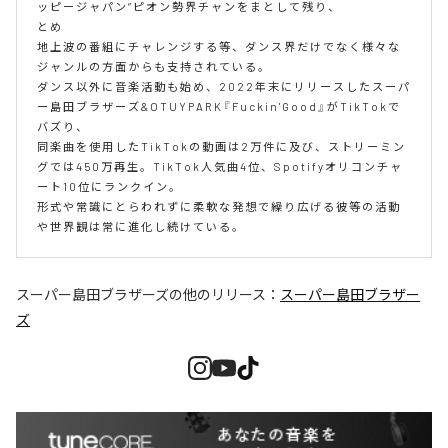
ッ ピ ー ジ ャ パ ン ” ピ オ ン 勢 界 チ ャ ン を ま と し て 残 り 、

と め

地 上 波 の 番 組 に チ ャ レ ン ジ す る 等 、 ダ ン ス 界 だ け で な く 様 々 な 
ジ ャ ン ル の 方 面 か ら も 支 持 さ れ て い る 。

ダ ン ス 以 外 に 音 楽 活 動 も 始 め 、 2 0 2 2 年 末 に リ リ ー ス し た ス ー パ 
ー 島 田 ブ ラ ザ ー ズ & O T U Y P A R K 『 F u c k i n ' G o o d 』 が T i k T o k で 
バ ズ り 、

同 楽 曲 を 使 用 し た T i k T o k の 動 画 は 2 万 件 に 及 び 、 ス ト リ ー ミ ン 
グ で は 4 5 0 万 再 生 。 T i k T o k 人 気 曲 4 位 、 S p o t i f y オ リ コ ン チ ャ 
ー ト 1 0 位 に ラ ン ク イ ン 。

形 式 や 常 識 に と ら わ れ ず に 柔 軟 な 発 想 で 繰 り 広 げ る 彼 等 の 活 動 
スーパー島田ブラザーズ
の他のリリース：
スーパー島田ブラザー
ズ