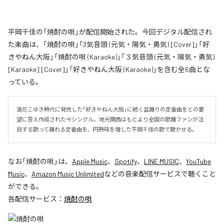
平岡千佳の「焼酎の唄」が配信開始された。今回デジタル配信され
た楽曲は、「焼酎の唄」「3気音頭 (元気・陽気・勇気) [Cover]」「好
きやねん大阪」「焼酎の唄 (Karaoke)」「３気音頭 (元気・陽気・勇気)
[Karaoke] [Cover]」「好きやねん大阪 (Karaoke)」を含む全6曲とな
っている。
浪花こゆき時代に発売した「好きやねん大阪」に続く盆踊りの定番曲をとの要
望に答え作成された今シングル。地元関西はもとより全国の歌踊ファンが注
目する歌って踊れる定番曲を、円熟味を増した平岡千佳の歌で聴かせる。
なお「
焼酎の唄
」は、
Apple Music
、
Spotify
、
LINE MUSIC
、
YouTube
Music
、
Amazon Music Unlimited
などの音楽配信サービスで聴くこと
ができる。
各配信サービス：
焼酎の唄