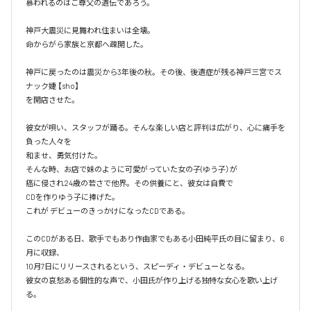
慕われるのはご尊父の遺伝であろう。

神戸大震災に見舞われ住まいは全壊。

命からがら家族と京都へ疎開した。

神戸に戻ったのは震災から3年後の秋。その後、後遺症が残る神戸三宮でス
ナック婕 【sho】

を開店させた。

彼女が唄い、スタッフが踊る。そんな楽しい店と評判は広がり、心に痛手を
負った人々を

和ませ、勇気付けた。

そんな時、お店で妹のように可愛がっていた女の子(ゆう子）が

癌に侵され24歳の若さで他界。その供養にと、彼女は自費で

CDを作りゆう子に捧げた。

これが デビューのきっかけになったCDである。

このCDがある日、歌手でもあり作曲家でもある小田純平氏の目に留まり、6
月に収録、

10月7日にリリースされるという、スピーディ・デビューとなる。

彼女の哀愁ある個性的な声で、小田氏が作り上げる独特な女心を歌い上げ
る。
