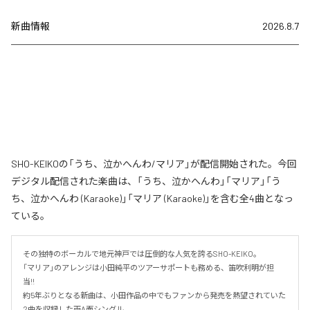
新曲情報
2026.8.7
SHO-KEIKOの「うち、泣かへんわ/マリア」が配信開始された。今回
デジタル配信された楽曲は、「うち、泣かへんわ」「マリア」「う
ち、泣かへんわ (Karaoke)」「マリア (Karaoke)」を含む全4曲となっ
ている。
その独特のボーカルで地元神戸では圧倒的な人気を誇るSHO-KEIKO。

「マリア」のアレンジは小田純平のツアーサポートも務める、笛吹利明が担
当!!　

約5年ぶりとなる新曲は、小田作品の中でもファンから発売を熱望されていた
2曲を収録した両A面シングル