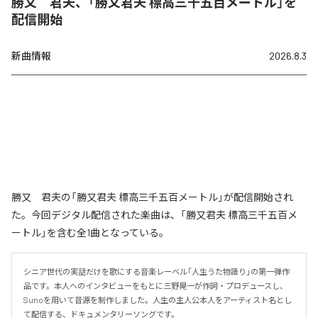
勝又 君夫、「勝又君夫 標高三千五百メートル」を
配信開始
新曲情報
2026.8.3
勝又 君夫の「勝又君夫 標高三千五百メートル」が配信開始され
た。今回デジタル配信された楽曲は、「勝又君夫 標高三千五百メ
ートル」を含む全1曲となっている。
シニア世代の実話だけを歌にする音楽レーベル「人生うた物語り」の第一弾作
品です。本人へのインタビューをもとに三野晃一が作詞・プロデュースし、
Sunoを用いて音源を制作しました。人生の主人公本人をアーティスト名とし
て配信する、ドキュメンタリーソングです。 
