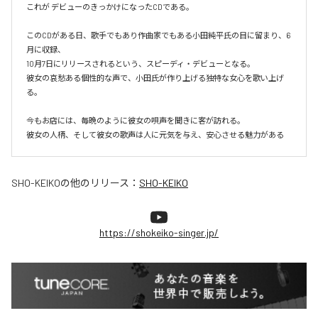
これが デビューのきっかけになったCDである。

このCDがある日、歌手でもあり作曲家でもある小田純平氏の目に留まり、6
月に収録、

10月7日にリリースされるという、スピーディ・デビューとなる。

彼女の哀愁ある個性的な声で、小田氏が作り上げる独特な女心を歌い上げ
る。

今もお店には、毎晩のように彼女の唄声を聞きに客が訪れる。

彼女の人柄、そして彼女の歌声は人に元気を与え、安心させる魅力がある
SHO-KEIKO
の他のリリース：
SHO-KEIKO
https://shokeiko-singer.jp/