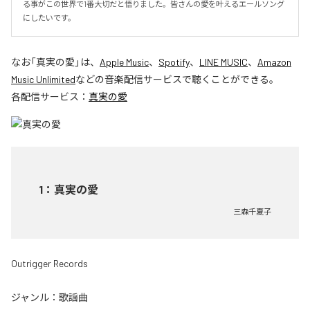
る事がこの世界で1番大切だと悟りました。皆さんの愛を叶えるエールソング
にしたいです。
なお「
真実の愛
」は、
Apple Music
、
Spotify
、
LINE MUSIC
、
Amazon
Music Unlimited
などの音楽配信サービスで聴くことができる。
各配信サービス：
真実の愛
1
：
真実の愛
三森千夏子
Outrigger Records
ジャンル：
歌謡曲