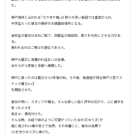
た。

神戸発祥と云われる「カラオケ機｣は 祭りの多い長田では重宝がられ、

中学生だった彼女の絶好のお披露目場所となる。

高校生の彼女はあねご肌で、同級生の相談役。周りを元気にさせる力があ
る。

慕われるのはご尊父の遺伝であろう。

神戸大震災に見舞われ住まいは全壊。

命からがら家族と京都へ疎開した。

神戸に戻ったのは震災から3年後の秋。その後、後遺症が残る神戸三宮でス
ナック婕 【sho】

を開店させた。

彼女が唄い、スタッフが踊る。そんな楽しい店と評判は広がり、心に痛手を
負った人々を

和ませ、勇気付けた。

そんな時、お店で妹のように可愛がっていた女の子(ゆう子）が

癌に侵され24歳の若さで他界。その供養にと、彼女は自費で

CDを作りゆう子に捧げた。
