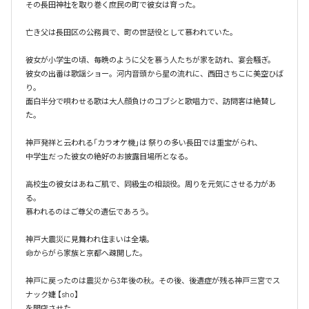
その長田神社を取り巻く庶民の町で彼女は育った。

亡き父は長田区の公務員で、町の世話役として慕われていた。

彼女が小学生の頃、毎晩のように父を慕う人たちが家を訪れ、宴会騒ぎ。

彼女の出番は歌謡ショー。河内音頭から星の流れに、西田さちこに美空ひば
り。

面白半分で唄わせる歌は大人顔負けのコブシと歌唱力で、訪問客は絶賛し
た。

神戸発祥と云われる「カラオケ機｣は 祭りの多い長田では重宝がられ、

中学生だった彼女の絶好のお披露目場所となる。

高校生の彼女はあねご肌で、同級生の相談役。周りを元気にさせる力があ
る。

慕われるのはご尊父の遺伝であろう。

神戸大震災に見舞われ住まいは全壊。

命からがら家族と京都へ疎開した。

神戸に戻ったのは震災から3年後の秋。その後、後遺症が残る神戸三宮でス
ナック婕 【sho】

を開店させた。
