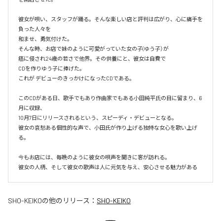
彼女が唄い、スタッフが踊る。そんな楽しい店と評判は広がり、心に痛手を
負った人々を

和ませ、勇気付けた。

そんな時、お店で妹のように可愛がっていた女の子(ゆう子）が

癌に侵され24歳の若さで他界。その供養にと、彼女は自費で

CDを作りゆう子に捧げた。

これが デビューのきっかけになったCDである。

このCDがある日、歌手でもあり作曲家でもある小田純平氏の目に留まり、6
月に収録、

10月7日にリリースされるという、スピーディ・デビューとなる。

彼女の哀愁ある個性的な声で、小田氏が作り上げる独特な女心を歌い上げ
る。

今もお店には、毎晩のように彼女の唄声を聞きに客が訪れる。

彼女の人柄、そして彼女の歌声は人に元気を与え、安心させる魅力がある
SHO-KEIKO
の他のリリース：
SHO-KEIKO