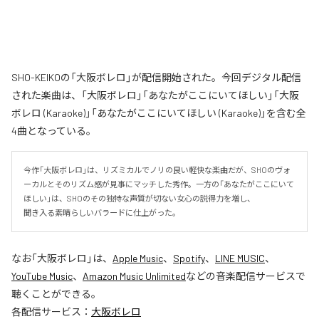
SHO-KEIKOの「大阪ボレロ」が配信開始された。今回デジタル配信
された楽曲は、「大阪ボレロ」「あなたがここにいてほしい」「大阪
ボレロ (Karaoke)」「あなたがここにいてほしい (Karaoke)」を含む全
4曲となっている。
今作「大阪ボレロ」は、リズミカルでノリの良い軽快な楽曲だが、SHOのヴォ
ーカルとそのリズム感が見事にマッチした秀作。一方の「あなたがここにいて
ほしい」は、SHOのその独特な声質が切ない女心の説得力を増し、

聞き入る素晴らしいバラードに仕上がった。
なお「
大阪ボレロ
」は、
Apple Music
、
Spotify
、
LINE MUSIC
、
YouTube Music
、
Amazon Music Unlimited
などの音楽配信サービスで
聴くことができる。
各配信サービス：
大阪ボレロ