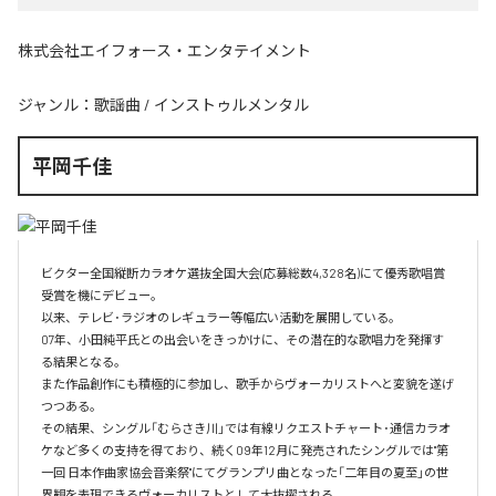
株式会社エイフォース・エンタテイメント
ジャンル：
歌謡曲
/
インストゥルメンタル
平岡千佳
ビクター全国縦断カラオケ選抜全国大会(応募総数4,328名)にて優秀歌唱賞
受賞を機にデビュー。

以来、テレビ･ラジオのレギュラー等幅広い活動を展開している。

07年、小田純平氏との出会いをきっかけに、その潜在的な歌唱力を発揮す
る結果となる。

また作品創作にも積極的に参加し、歌手からヴォーカリストへと変貌を遂げ
つつある。

その結果、シングル「むらさき川」では有線リクエストチャート･通信カラオ
ケなど多くの支持を得ており、続く09年12月に発売されたシングルでは"第
一回 日本作曲家協会音楽祭"にてグランプリ曲となった「二年目の夏至」の世
界観を表現できるヴォーカリストとして大抜擢される。