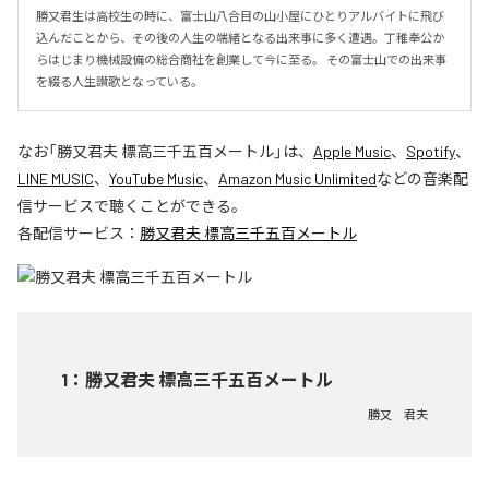
勝又君生は高校生の時に、富士山八合目の山小屋にひとりアルバイトに飛び
込んだことから、その後の人生の端緒となる出来事に多く遭遇。丁稚奉公か
らはじまり機械設備の総合商社を創業して今に至る。 その富士山での出来事
を綴る人生讃歌となっている。
なお「
勝又君夫 標高三千五百メートル
」は、
Apple Music
、
Spotify
、
LINE MUSIC
、
YouTube Music
、
Amazon Music Unlimited
などの音楽配
信サービスで聴くことができる。
各配信サービス：
勝又君夫 標高三千五百メートル
1
：
勝又君夫 標高三千五百メートル
勝又 君夫