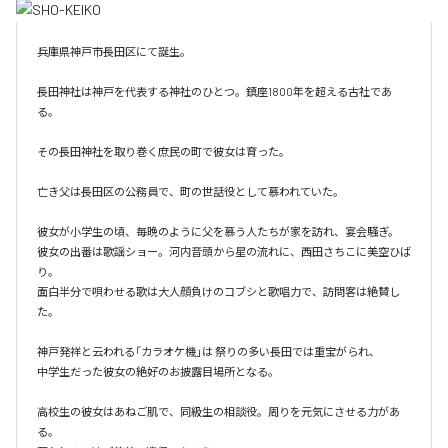
兵庫県神戸市長田区にて誕生。

長田神社は神戸を代表する神社のひとつ。鎮座1800年を超える古社であ
る。

その長田神社を取り巻く庶民の町で彼女は育った。

亡き父は長田区の公務員で、町の世話役として慕われていた。

彼女が小学生の頃、毎晩のように父を慕う人たちが家を訪れ、宴会騒ぎ。

彼女の出番は歌謡ショー。河内音頭から星の流れに、西田さちこに美空ひば
り。

面白半分で唄わせる歌は大人顔負けのコブシと歌唱力で、訪問客は絶賛し
た。

神戸発祥と云われる「カラオケ機｣は 祭りの多い長田では重宝がられ、

中学生だった彼女の絶好のお披露目場所となる。

高校生の彼女はあねご肌で、同級生の相談役。周りを元気にさせる力があ
る。
