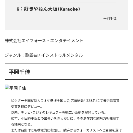
6
：
好きやねん大阪 (Karaoke)
平岡千佳
株式会社エイフォース・エンタテイメント
ジャンル：
歌謡曲
/
インストゥルメンタル
平岡千佳
ビクター全国縦断カラオケ選抜全国大会(応募総数4,328名)にて優秀歌唱賞
受賞を機にデビュー。

以来、テレビ･ラジオのレギュラー等幅広い活動を展開している。

07年、小田純平氏との出会いをきっかけに、その潜在的な歌唱力を発揮す
る結果となる。

また作品創作にも積極的に参加し、歌手からヴォーカリストへと変貌を遂げ