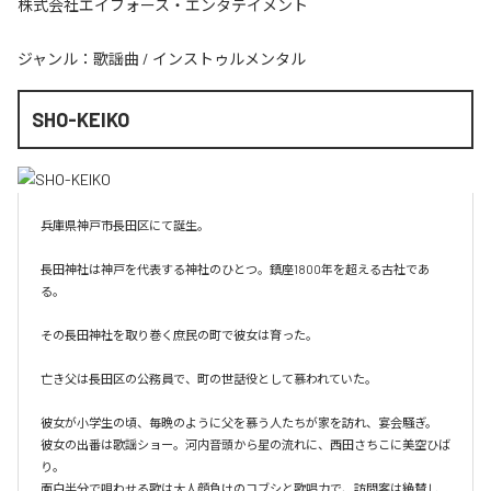
株式会社エイフォース・エンタテイメント
ジャンル：
歌謡曲
/
インストゥルメンタル
SHO-KEIKO
兵庫県神戸市長田区にて誕生。

長田神社は神戸を代表する神社のひとつ。鎮座1800年を超える古社であ
る。

その長田神社を取り巻く庶民の町で彼女は育った。

亡き父は長田区の公務員で、町の世話役として慕われていた。

彼女が小学生の頃、毎晩のように父を慕う人たちが家を訪れ、宴会騒ぎ。

彼女の出番は歌謡ショー。河内音頭から星の流れに、西田さちこに美空ひば
り。

面白半分で唄わせる歌は大人顔負けのコブシと歌唱力で、訪問客は絶賛し