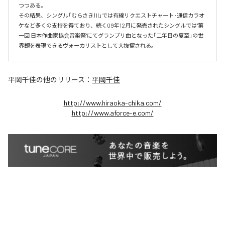
つつある。

その結果、シングル「むらさき川」では有線リクエストチャート･通信カラオ
ケなど多くの支持を得ており、続く09年12月に発売されたシングルでは"第
一回 日本作曲家協会音楽祭"にてグランプリ曲となった「二年目の夏至」の世
界観を表現できるヴォーカリストとして大抜擢される。
平岡千佳
の他のリリース：
平岡千佳
http://www.hiraoka-chika.com/
http://www.aforce-e.com/