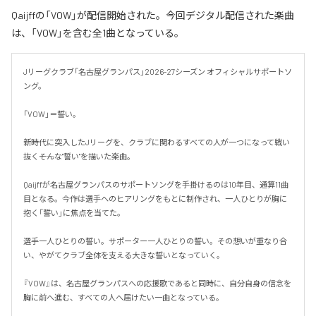
Qaijffの「VOW」が配信開始された。今回デジタル配信された楽曲
は、「VOW」を含む全1曲となっている。
Jリーグクラブ「名古屋グランパス」2026-27シーズン オフィシャルサポートソ
ング。

「VOW」＝誓い。

新時代に突入したJリーグを、クラブに関わるすべての人が一つになって戦い
抜く――そんな"誓い"を描いた楽曲。

Qaijffが名古屋グランパスのサポートソングを手掛けるのは10年目、通算11曲
目となる。今作は選手へのヒアリングをもとに制作され、一人ひとりが胸に
抱く「誓い」に焦点を当てた。

選手一人ひとりの誓い。サポーター一人ひとりの誓い。その想いが重なり合
い、やがてクラブ全体を支える大きな誓いとなっていく。

『VOW』は、名古屋グランパスへの応援歌であると同時に、自分自身の信念を
胸に前へ進む、すべての人へ届けたい一曲となっている。