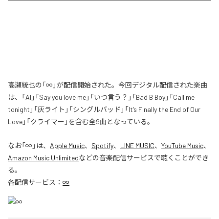
高瀬統也の「∞」が配信開始された。今回デジタル配信された楽曲
は、「AI」「Say you love me」「いつ言う？」「Bad B Boy」「Call me
tonight」「灰ライト」「シングルバッド」「It’s Finally the End of Our
Love」「クライマー」を含む全9曲となっている。
なお「
∞
」は、
Apple Music
、
Spotify
、
LINE MUSIC
、
YouTube Music
、
Amazon Music Unlimited
などの音楽配信サービスで聴くことができ
る。
各配信サービス：
∞