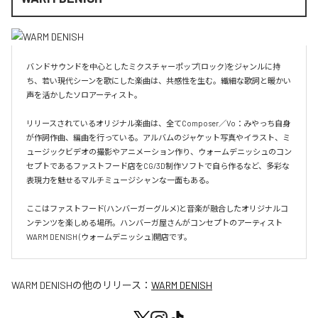
バンドサウンドを中心としたミクスチャーポップ(ロック)をジャンルに持
ち、若い現代シーンを歌にした楽曲は、共感性を生む。繊細な歌詞と暖かい
声を活かしたソロアーティスト。

リリースされているオリジナル楽曲は、全てComposer／Vo：みやっち自身
が作詞作曲、編曲を行っている。アルバムのジャケット写真やイラスト、ミ
ュージックビデオの撮影やアニメーション作り、ウォームデニッシュのコン
セプトであるファストフード店をCG/3D制作ソフトで自ら作るなど、多彩な
表現力を魅せるマルチミュージシャンな一面もある。

ここはファストフード(ハンバーガーグルメ)と音楽が融合したオリジナルコ
ンテンツを楽しめる場所。ハンバーガ屋さんがコンセプトのアーティスト
WARM DENISH (ウォームデニッシュ)開店です。
WARM DENISH
の他のリリース：
WARM DENISH