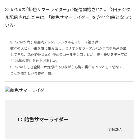
SHAZNAの「飴色サマーライダー」が配信開始された。今回デジタ
ル配信された楽曲は、「飴色サマーライダー」を含む全1曲となって
いる。
SHAZNAが六ヶ月連続デジタルシングルをリリース第２弾！！

数々の大ヒット曲を世に生み出し、ミリオンセラーアルバムまでをも産み出
してきた、IZAM作詞 & A.O.I作曲のゴールデンコンビが、夏・憂いをテーマに
2026年の夏曲を仕上げました。

SHAZNAらしさ全開で疾走感がありながらも胸の奥がキュンとして切なく、
どこか懐かしい青春の一曲。
1
：
飴色サマーライダー
SHAZNA