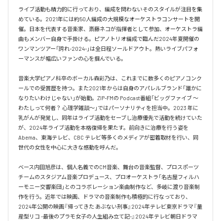
ライブ活動も精力的に行っており、編成を問わないそのスタイルが注目を集
めている。2021年には約50人編成の大規模なオーケストラコンサートを開
催。日本を代表する音楽家、斎藤ネコが指揮者として参加、オーケストラ編
曲もメンバー自身で手掛ける。ピアノトリオ編成で臨んだ2024年夏開催の
ワンマンツアー「誇れ-2024-」は全日程ソールドアウト。熱いライブパフォ
ーマンスが幅広いファンの心を掴んでいる。

音楽大学ピアノ科卒のボーカル森彩乃は、これまでに数多くのピアノコンク
ールでの受賞歴を持つ。また2021年からは自身のアパレルブランド「誰かに
なりたいわけじゃない」が始動。ZIP-FMの Podcast番組「ビッグファイブ 〜
わたしって何者？ 心理学雑談〜」ではパーソナリティを担当中。2023 年に
乳がんが発覚し、同年はライブ活動をセーブし治療優先で活動を続けていた
が、2024年ライブ活動を本格復帰を果たす。前向きに治療を行う姿を
Abema、東海テレビ、CBC テレビ等多くのメディアが密着取材を行い、同
世代の女性を中心に大きな感動を呼んだ。

ベース内田旭彦は、個人名義でのCM音楽、舞台の音楽監督、プロスポーツ
チームのスタジアム音楽プロデュース、プロオーケストラ「名古屋フィルハ
ーモニー交響楽団」とのコラボレーション楽曲制作など、多岐に渡り音楽制
作を行う。近年では映画、ドラマの音楽制作も積極的に行なっており、
2024年公開の映画『帰ってきた あぶない刑事』2024年テレビ東京ドラマ『量
産型リコ -最後のプラモ女子の人生組み立て記-』2024年テレビ朝日ドラマ