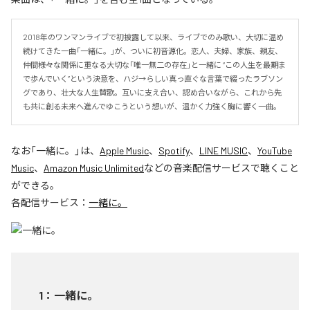
2018年のワンマンライブで初披露して以来、ライブでのみ歌い、大切に温め
続けてきた一曲「一緒に。」が、ついに初音源化。恋人、夫婦、家族、親友、
仲間――様々な関係に重なる大切な「唯一無二の存在」と一緒に “この人生を最期ま
で歩んでいく”という決意を、ハジ→らしい真っ直ぐな言葉で綴ったラブソン
グであり、壮大な人生賛歌。互いに支え合い、認め合いながら、これから先
も共に創る未来へ進んでゆこうという想いが、温かく力強く胸に響く一曲。
なお「
一緒に。
」は、
Apple Music
、
Spotify
、
LINE MUSIC
、
YouTube
Music
、
Amazon Music Unlimited
などの音楽配信サービスで聴くこと
ができる。
各配信サービス：
一緒に。
1
：
一緒に。