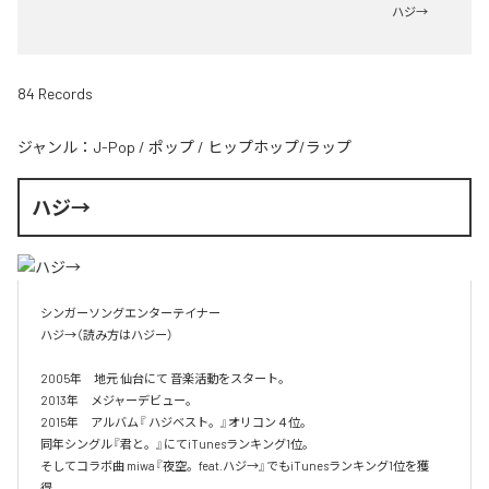
ハジ→
84 Records
ジャンル：
J-Pop
/
ポップ
/
ヒップホップ/ラップ
ハジ→
シンガーソングエンターテイナー

ハジ→（読み方はハジー）

2005年　地元 仙台にて 音楽活動をスタート。

2013年　メジャーデビュー。

2015年　アルバム『 ハジベスト。』オリコン４位。

同年シングル『君と。』にてiTunesランキング1位。

そしてコラボ曲 miwa『夜空。feat.ハジ→』でもiTunesランキング1位を獲
得。
