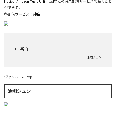
Music
、
Amazon Music Unlimited
などの音楽配信サービスで聴くこと
ができる。
各配信サービス：
純白
1
：
純白
浪樹シュン
ジャンル：
J-Pop
浪樹シュン