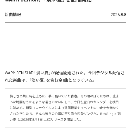
新曲情報
2026.8.8
WARM DENISHの「淡い夏」が配信開始された。今回デジタル配信さ
れた楽曲は、「淡い夏」を含む全1曲となっている。
悔しさと共に時を止めた、夢に描いていた青春。あの頃のぼくたちは、止ま
った時間をうだるような暑さのせいにして、今日も空白のカレンダーを横目
に眺める。新型コロナウイルスにより遠隔授業やイベントの中止を余儀なく
された学生たち。そんな彼らの心境に寄り添う恋愛ソングだ。13th Single「淡
い夏」は2026年8月8日(土)にリリースを開始した。