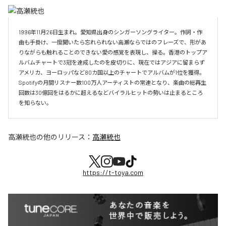
1996年11月26日生まれ。愛知県出身のシンガーソングライター。作詞・作
曲も手掛け、一度聞いたら忘れられない高瀬ならではのフレーズで、形があ
りながらも触れることのできない愛の感覚を表現し、操る。香港のトップア
ルバムチャートで3冠を達成したのを皮切りに、現在ではアジアに留まらず
アメリカ、ヨーロッパなど80カ国以上のチャートでアルバムが1位を獲得。
Spotifyの月間リスナー数100万人アーティストの常連となり、楽曲の総再生
回数は30億回をはるかに超えるなどバイラルヒットの勢いは止まるところ
を知らない。
高瀬統也
の他のリリース：
高瀬統也
https://t-toya.com