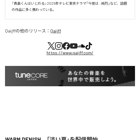
『青島くんはいじわる』2025年テレビ東京ドラマ「今夜は…純烈」など、話題
の作品に多く携わっている。
Qaijff
の他のリリース：
Qaijff
https://www.qaijff.com/
WARM DENISH、「淡い夏」を配信開始