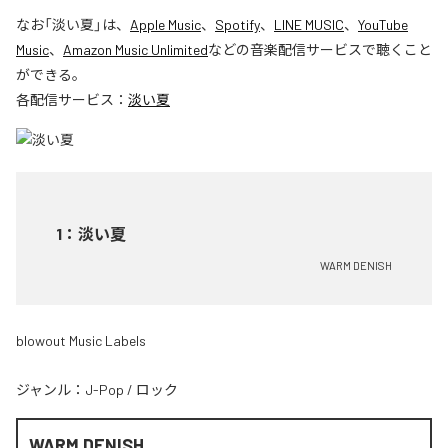
なお「
淡い夏
」は、
Apple Music
、
Spotify
、
LINE MUSIC
、
YouTube
Music
、
Amazon Music Unlimited
などの音楽配信サービスで聴くこと
ができる。
各配信サービス：
淡い夏
1
：
淡い夏
WARM DENISH
blowout Music Labels
ジャンル：
J-Pop
/
ロック
WARM DENISH