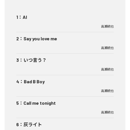
1
：
AI
高瀬統也
2
：
Say you love me
高瀬統也
3
：
いつ言う？
高瀬統也
4
：
Bad B Boy
高瀬統也
5
：
Call me tonight
高瀬統也
6
：
灰ライト