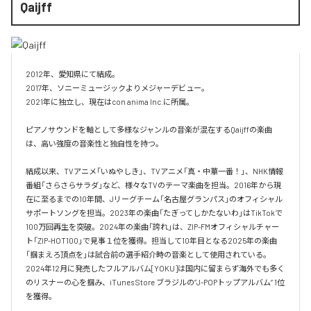
Qaijff
2012年、愛知県にて結成。

2017年、ソニーミュージックよりメジャーデビュー。

2021年に独立し、現在はcon anima Inc.に所属。

ピアノサウンドを軸として多様なジャンルの音楽が混在するQaijffの楽曲
は、高い強度の音楽性と独自性を持つ。

結成以来、TVアニメ「いぬやしき」、TVアニメ「真・中華一番！」、NHK情報
番組「さらさらサラダ」など、様々なTVのテーマ楽曲を担当。2016年から現
在に至るまでの10年間、Jリーグチーム「名古屋グランパス」のオフィシャル
サポートソングを担当。2023年の楽曲「たぎってしかたないわ」はTikTokで
100万回再生を突破。2024年の楽曲「誇れ」は、ZIP-FMオフィシャルチャー
ト「ZIP-HOT100」で見事１位を獲得。担当して10年目となる2025年の楽曲
「掴まえろ頂点を」は試合前の選手紹介時の音楽として使用されている。

2024年12月に発売したフルアルバム[YOKU]は国内に留まらず海外でも多く
のリスナーの心を掴み、iTunes Store ブラジルの”J-POPトップアルバム” 1位
を獲得。
