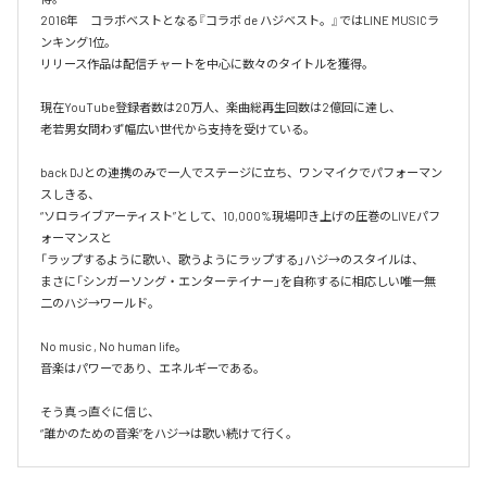
2016年　コラボベストとなる『コラボ de ハジベスト。』ではLINE MUSICラ
ンキング1位。

リリース作品は配信チャートを中心に数々のタイトルを獲得。

現在YouTube登録者数は20万人、楽曲総再生回数は2億回に達し、

老若男女問わず幅広い世代から支持を受けている。 

back DJとの連携のみで一人でステージに立ち、ワンマイクでパフォーマン
スしきる、

“ソロライブアーティスト”として、10,000%現場叩き上げの圧巻のLIVEパフ
ォーマンスと

「ラップするように歌い、歌うようにラップする」ハジ→のスタイルは、

まさに「シンガーソング・エンターテイナー」を自称するに相応しい唯一無
二のハジ→ワールド。

No music , No human life。

音楽はパワーであり、エネルギーである。

そう真っ直ぐに信じ、
