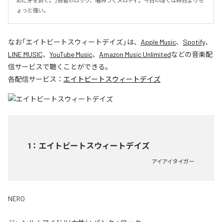
めに牙を剥く。」弱者のロック、噛みつくメロディ。今日のぼくは昨日よりち
ょっと強い。
なお「
エイトビートスウィートデイズ
」は、
Apple Music
、
Spotify
、
LINE MUSIC
、
YouTube Music
、
Amazon Music Unlimited
などの音楽配
信サービスで聴くことができる。
各配信サービス：
エイトビートスウィートデイズ
1
：
エイトビートスウィートデイズ
アイアイタイガー
NERO