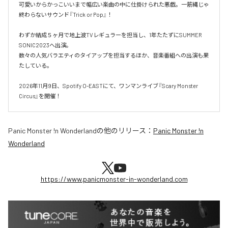
可愛いからかっこいいまで幅広い楽曲の中に仕掛けられた悪戯。一筋縄じゃ
終わらないサウンド『Trick or Pop』！

わずか結成５ヶ月で地上波TVレギュラーを担当し、1年たたずにSUMMER 
SONIC2023へ出演。

数々の人気バラエティのタイアップを担当するほか、音楽番組への出演も果
たしている。

2026年11月9日、Spotify O-EASTにて、ワンマンライブ『Scary Monster 
Circus』を開催！
Panic Monster !n Wonderland
の他のリリース：
Panic Monster !n
Wonderland
https://www.panicmonster-in-wonderland.com