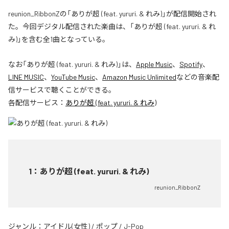
reunion_RibbonZの「ありが超 (feat. yururi. & れみ)」が配信開始され
た。今回デジタル配信された楽曲は、「ありが超 (feat. yururi. & れ
み)」を含む全1曲となっている。
なお「
ありが超 (feat. yururi. & れみ)
」は、
Apple Music
、
Spotify
、
LINE MUSIC
、
YouTube Music
、
Amazon Music Unlimited
などの音楽配
信サービスで聴くことができる。
各配信サービス：
ありが超 (feat. yururi. & れみ)
1
：
ありが超 (feat. yururi. & れみ)
reunion_RibbonZ
ジャンル：
アイドル(女性)
/
ポップ
/
J-Pop