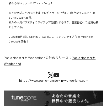
終わらないサウンド『Trick or Pop』！

わずか結成５ヶ月で地上波TVレギュラーを担当し、1年たたずにSUMMER 
SONIC2023へ出演。

数々の人気バラエティのタイアップを担当するほか、音楽番組への出演も果
たしている。

2026年11月9日、Spotify O-EASTにて、ワンマンライブ『Scary Monster 
Circus』を開催！
Panic Monster !n Wonderland
の他のリリース：
Panic Monster !n
Wonderland
https://www.panicmonster-in-wonderland.com