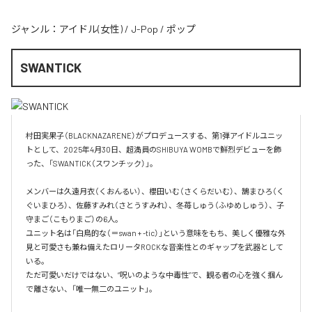
ジャンル：
アイドル(女性)
/
J-Pop
/
ポップ
SWANTICK
村田実果子（BLACKNAZARENE）がプロデュースする、第1弾アイドルユニッ
トとして、2025年4月30日、超満員のSHIBUYA WOMBで鮮烈デビューを飾
った、「SWANTICK（スワンチック）」。

メンバーは久遠月衣（くおんるい）、櫻田いむ（さくらだいむ）、鵠まひろ（く
ぐいまひろ）、佐藤すみれ（さとうすみれ）、冬苺しゅう（ふゆめしゅう）、子
守まご（こもりまご）の6人。

ユニット名は「白鳥的な（＝swan + -tic）」という意味をもち、美しく優雅な外
見と可愛さも兼ね備えたロリータROCKな音楽性とのギャップを武器として
いる。

ただ可愛いだけではない、“呪いのような中毒性”で、観る者の心を強く掴ん
で離さない、「唯一無二のユニット」。
