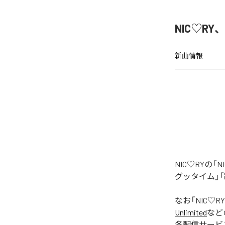
NIC♡RY
新曲情報
NIC♡RYの
グッタイム」「
なお「
NIC♡RY
Unlimited
など
各配信サービ