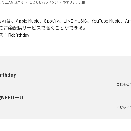
郎の二人組ユニット「こじらせハラスメント」のオリジナル曲
ay
」は、
Apple Music
、
Spotify
、
LINE MUSIC
、
YouTube Music
、
Am
の音楽配信サービスで聴くことができる。
ス：
Rebirthday
irthday
こじらせ
NEEDーU
こじらせ