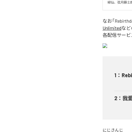
緑仙、弦月藤士
なお「
Rebirthd
Unlimited
など
各配信サービ
1
：
Reb
2
：
我愛
にじさんじ