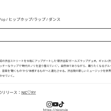
Pop
/
ヒップホップ/ラップ
/
ダンス
、平成の渋谷ストリートを令和にアップデートした“新渋谷系”ガールズラップデュオ。ギャル×渋
ッチーなラップで“時代のノリを塗り替えていく”。自然体でありながら、踊りたくなるグル
、音楽を“聴くもの”から“体感するもの”へと進化させる。渋谷発の新しいミュージックを世
かせていく。
のリリース：
NIC♡RY
https://nicory.jp