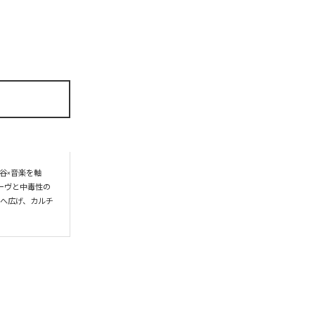
谷×音楽を軸
ーヴと中毒性の
界へ広げ、カルチ