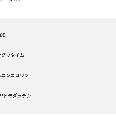
CE
マグッタイム
るニンニコリン
y!!トモダッチ☆