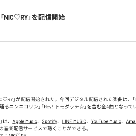
、「NIC♡RY」を配信開始
「NIC♡RY」が配信開始された。今回デジタル配信された楽曲は、「P
踊るニンニコリン」「Hey!!トモダッチ☆」を含む全4曲となって
」は、
Apple Music
、
Spotify
、
LINE MUSIC
、
YouTube Music
、
Amaz
の音楽配信サービスで聴くことができる。
ス：
NIC♡RY