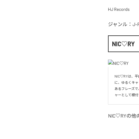
HJ Records
ジャンル：
J-
NIC♡RY
NIC♡RYは
に、ゆるくキャ
あるフレーズで
ャーとして根付
NIC♡RY
の他