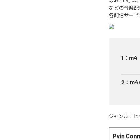
なお「
m4
」は
などの音楽配
各配信サービ
1
：
m4
2
：
m4 
ジャンル：
ヒ
Pvin Con