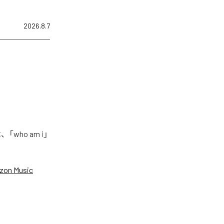
2026.8.7
who am i」
zon Music