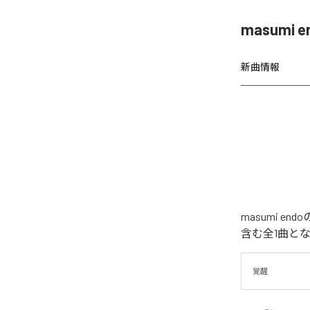
masumi
新曲情報
masumi 
含む全1曲と
覚醒