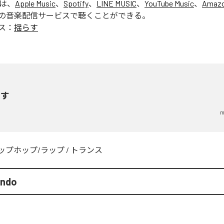
」は、
Apple Music
、
Spotify
、
LINE MUSIC
、
YouTube Music
、
Amazo
の音楽配信サービスで聴くことができる。
ス：
揺らす
らす
m
ップホップ/ラップ
/
トランス
endo