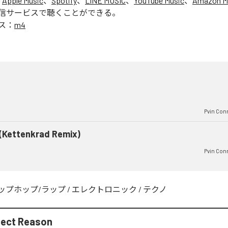
、
Apple Music
、
Spotify
、
LINE MUSIC
、
YouTube Music
、
Amazon Mu
信サービスで聴くことができる。
ス：
m4
Pvin Con
(Kettenkrad Remix)
Pvin Con
ップホップ/ラップ
/
エレクトロニック
/
テクノ
nect Reason