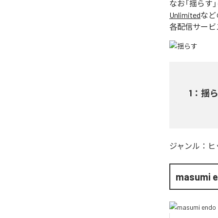
なお「
揺らす
Unlimited
など
各配信サービ
1
：
揺
ジャンル：
ヒ
masumi 