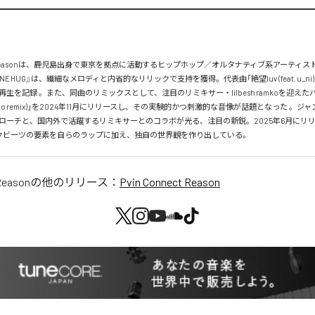
nect Reasonは、鹿児島出身で東京を拠点に活動するヒップホップ／オルタナティブ系アーティス
INE HUG』は、繊細なメロディと内省的なリリックで支持を獲得。代表曲「絶望luv (feat. u_ni)」は
生を記録 。また、同曲のリミックスとして、注目のリミキサー・lilbesh ramkoを迎えた
esh ramko remix)」を2024年11月にリリースし、その実験的かつ刺激的な音像が話題となった 。
ローチと、国内外で活躍するリミキサーとのコラボが光る、注目の新鋭。2025年6月にリリ
クビーツの要素を自らのラップに加え、独自の世界観を作り出している。
Reason
の他のリリース：
Pvin Connect Reason