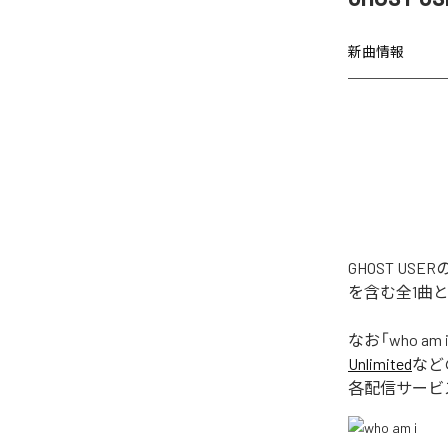
新曲情報
GHOST US
を含む全1曲
なお「
who am 
Unlimited
など
各配信サービ