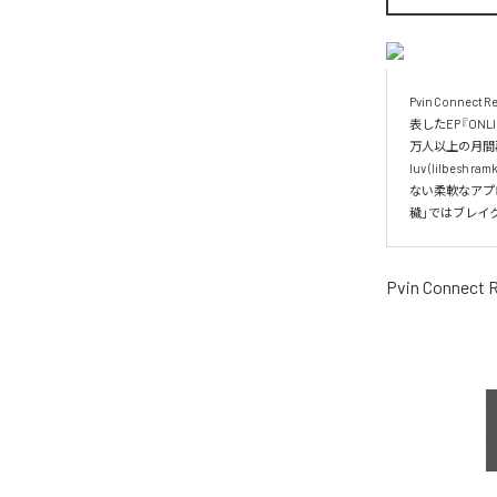
Pvin Con
表したEP『ONL
万人以上の月間再
luv (lilb
ない柔軟なアプ
穢」ではブレイ
Pvin Connect 