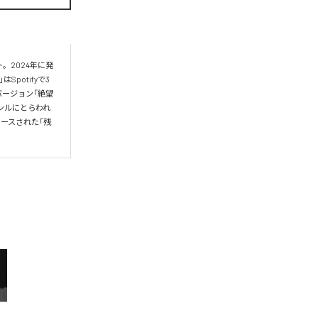
ト。2024年に発
Spotifyで3
バージョン「絶望
ジャンルにとらわれ
ースされた「残