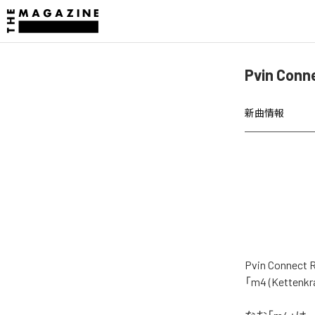
Pvin Co
新曲情報
Pvin Con
「m4 (Kett