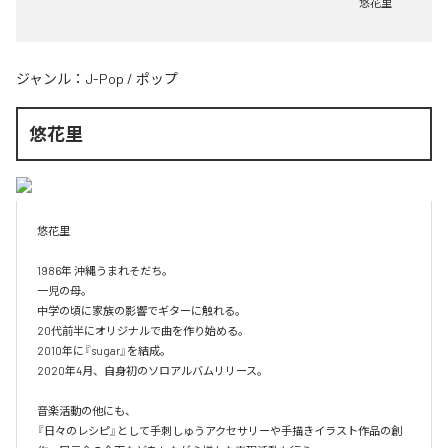
悠花里
ジャンル：
J-Pop
/
ポップ
悠花里
悠花里

1986年 沖縄うまれそだち。

一児の母。

中学の頃に家族の影響でギターに触れる。

20代前半にオリジナルで曲を作り始める。

2010年に『sugar』を結成。

2020年4月、自身初のソロアルバムリリース。

音楽活動の他にも、

『日々のレシピ』として手刺しゅうアクセサリーや手描きイラスト作品の創