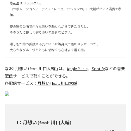
悠花里３rd.シングル。

コラボレーションアーティストにミュージシャンの川口大輔がピアノ演奏で参
加。

夜の家の台所で色々な想いを馳せながらできたうたと、

そのうたに優しく寄り添い包み込むピアノ。

誰しもが持つ孤独や不安といった等身大で素朴メッセージが、

大らかなグルーヴとともに切なくも心地よく響く曲。
なお「
月想い (feat. 川口大輔)
」は、
Apple Music
、
Spotify
などの音楽
配信サービスで聴くことができる。
各配信サービス：
月想い (feat. 川口大輔)
1
：
月想い (feat. 川口大輔)