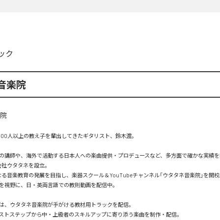
ック
音楽院
,000人以上の教え子を輩出してきたギタリスト、鈴木渡。

の講師や、海外で活動する日本人への楽曲提供・プロデュースなど、多方面で確かな実績を築
会社ウタタネを設立。

なる音楽教育の発展を目指し、楽器スクール＆YouTubeチャンネル「ウタタネ音楽院」を開校。
を視野に、日・英両言語での教則動画を配信中。

は、ウタタネ音楽院が手がける教材用トラックを配信。

ストステップから中・上級者のスキルアップに寄り添う楽曲を制作・配信。
