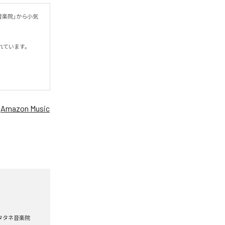
音楽院」から小気
います。

、
Amazon Music
タタネ音楽院