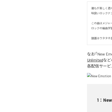
誰もが楽しく遊ん
味良いロックナンバ
この曲はメジャ
ロックの編曲学習
譜面はウタタネ音
なお「
New Em
Unlimited
など
各配信サービ
1
：
New