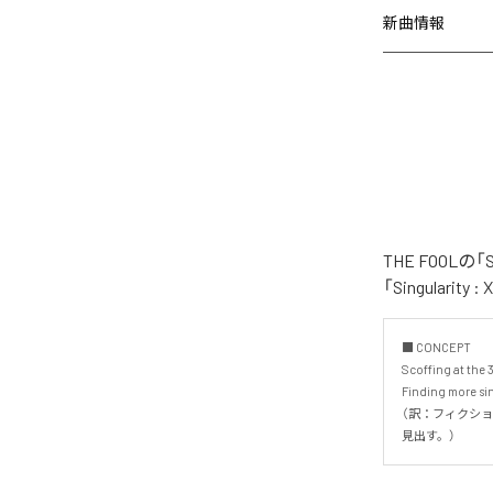
新曲情報
THE FOOL
「Singular
■ CONCEPT

Scoffing at the 3
Finding more sinc
（訳：フィクショ
見出す。）