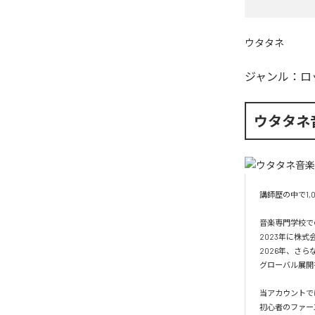
ウタタネ
ジャンル：
ロ
ウタタネ
講師歴の中で1
音楽専門学校で
2023年に株式
2026年、さら
グローバル展開
当アカウントで
初心者のファー