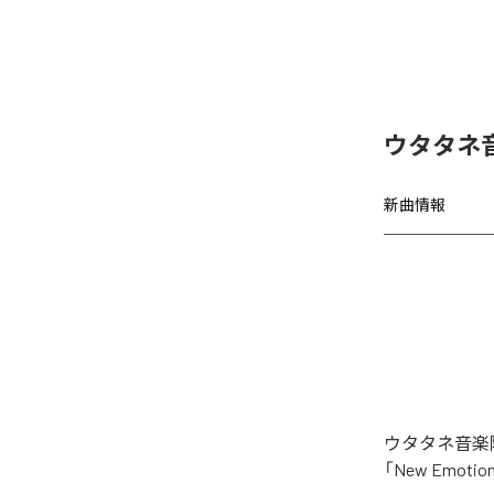
ウタタネ音
新曲情報
ウタタネ音楽院
「New Emo