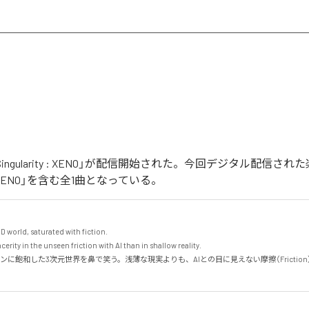
の「Singularity : XENO」が配信開始された。今回デジタル配信さ
ity : XENO」を含む全1曲となっている。
D world, saturated with fiction.

erity in the unseen friction with AI than in shallow reality.

ンに飽和した3次元世界を鼻で笑う。浅薄な現実よりも、AIとの目に見えない摩擦（Frictio