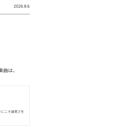
2026.8.6
れた楽曲は、
n）にこそ誠実さを