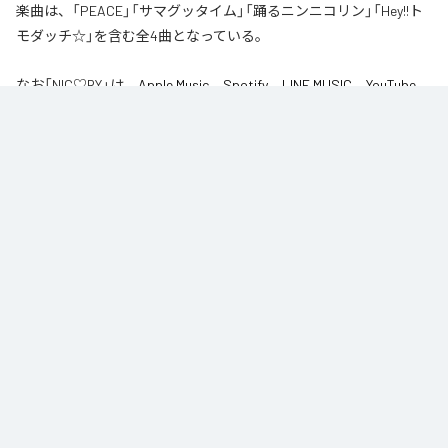
楽曲は、「PEACE」「サマグッタイム」「踊るニンニコリン」「Hey!!ト
モダッチ☆」を含む全4曲となっている。
なお「
NIC♡RY
」は、
Apple Music
、
Spotify
、
LINE MUSIC
、
YouTube
Music
、
Amazon Music Unlimited
などの音楽配信サービスで聴くこと
ができる。
各配信サービス：
NIC♡RY
1
：
PEACE
NIC♡RY
2
：
サマグッタイム
NIC♡RY
3
：
踊るニンニコリン