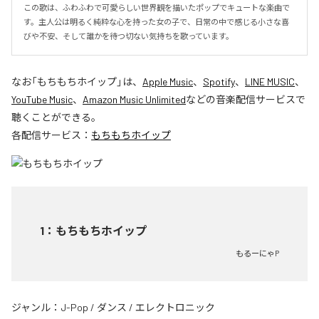
この歌は、ふわふわで可愛らしい世界観を描いたポップでキュートな楽曲で
す。主人公は明るく純粋な心を持った女の子で、日常の中で感じる小さな喜
びや不安、そして誰かを待つ切ない気持ちを歌っています。
なお「
もちもちホイップ
」は、
Apple Music
、
Spotify
、
LINE MUSIC
、
YouTube Music
、
Amazon Music Unlimited
などの音楽配信サービスで
聴くことができる。
各配信サービス：
もちもちホイップ
1
：
もちもちホイップ
もるーにゃP
ジャンル：
J-Pop
/
ダンス
/
エレクトロニック