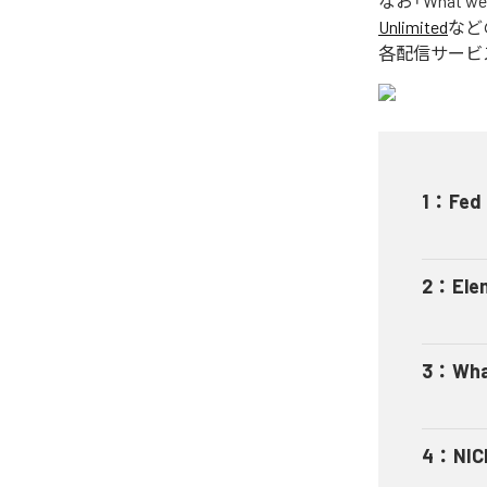
なお「
What we
Unlimited
など
各配信サービ
1
：
Fed
2
：
Ele
3
：
Wha
4
：
NIC