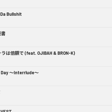
Da Bullshit
歴書
ラは倍額で (feat. OJIBAH & BRON-K)
 Day ～Interrlude～
ミ
RVEST