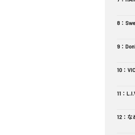
8
：
Swe
9
：
Don'
10
：
VI
11
：
L.I.
12
：
な