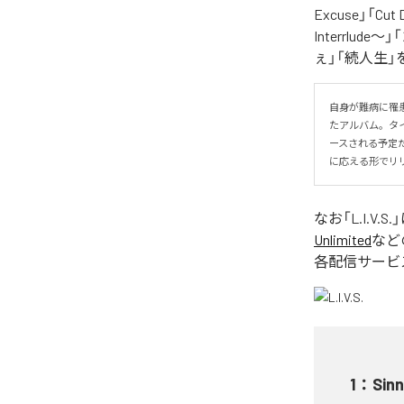
Excuse」「Cut
Interrlude～」
ぇ」「続人生」
自身が難病に罹患し
たアルバム。タイトル
ースされる予定
に応える形でリ
なお「
L.I.V.S.
Unlimited
など
各配信サービ
1
：
Sinn