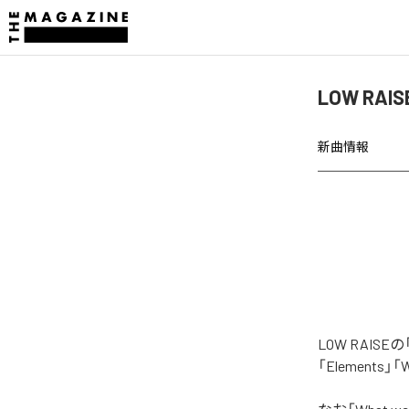
LOW RAI
新曲情報
LOW RAIS
「Elements」