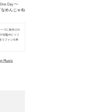
One Day ～
.V.S.」「なめんじゃね
をテーマに制作され
IYOが収監中にリリ
言うファンの声
n Music