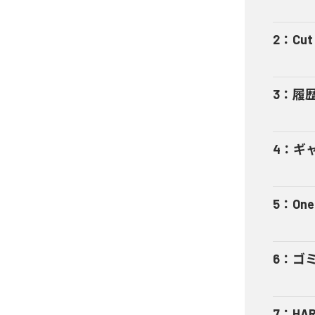
2
：
Cut 
3
：
履
4
：
ギャ
5
：
One
6
：
ゴ
7
：
HA