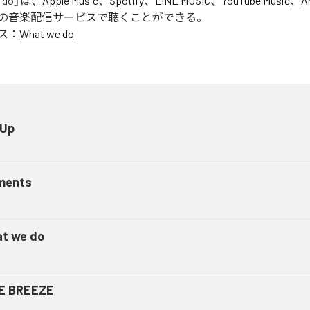
 do
」は、
Apple Music
、
Spotify
、
LINE MUSIC
、
YouTube Music
、
A
の音楽配信サービスで聴くことができる。
ス：
What we do
 Up
ments
t we do
E BREEZE