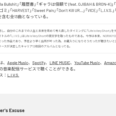
 Da Bullshit」「履歴書」「ギャラは倍額で (feat. OJIBAH & BRON-K)」「
「ゴミ」「HARVEST」「Sweet Pain」「Don't Kill UR...」「VICE」「L.I
を含む全13曲となっている。
、自分のこれまでの人生と未来を改めて考え直したタイミングに「Life Is Very Short」
の「L.I.V.S.」はLife Is Very Shortの頭文字を取ったものである。今作は本来、NORIK
だった作品であり、予定より早く出所が叶った為、お蔵入りになりそうだったが聴きたいと
リースが決定したキャリア12枚目のアルバムとなってる。
」は、
Apple Music
、
Spotify
、
LINE MUSIC
、
YouTube Music
、
Amazo
の音楽配信サービスで聴くことができる。
ス：
L.I.V.S.
er's Excuse