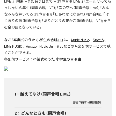
LIVE)」「約束～また会う日まで～ (同声合唱 LIVE)」「エール いってら
っしゃい６年生 (同声合唱 LIVE)」「次の空へ (同声合唱 Live)」「みん
なみんな輝いてる (同声合唱)」「しあわせになあれ (同声合唱)」「は
じまりの歌 (同声合唱)」「ありがとうの花かご (同声合唱 LIVE)」を含
む全10曲となっている。
なお「
卒業式のうた 小学生の合唱曲
」は、
Apple Music
、
Spotify
、
LINE MUSIC
、
Amazon Music Unlimited
などの音楽配信サービスで聴
くことができる。
各配信サービス：
卒業式のうた 小学生の合唱曲
1
：
越えてゆけ (同声合唱 LIVE)
合唱作曲家 弓削田健介
2
：
どんなときも (同声合唱)