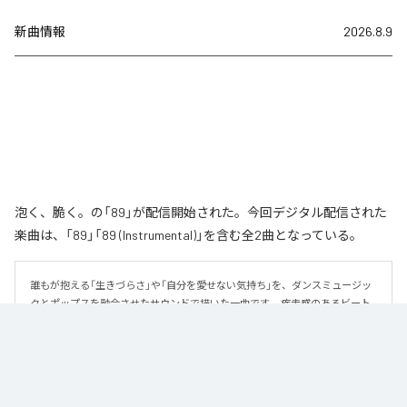
新曲情報
2026.8.9
泡く、脆く。の「89」が配信開始された。今回デジタル配信された
楽曲は、「89」「89 (Instrumental)」を含む全2曲となっている。
誰もが抱える「生きづらさ」や「自分を愛せない気持ち」を、ダンスミュージッ
クとポップスを融合させたサウンドで描いた一曲です。 疾走感のあるビート
と繊細な歌詞が交差し、苦しさの中にも小さな希望を見つけ出していく。 「味
方だよ」というメッセージが、心にそっと寄り添う作品です。
なお「
89
」は、
Apple Music
、
Spotify
、
LINE MUSIC
、
YouTube Music
、