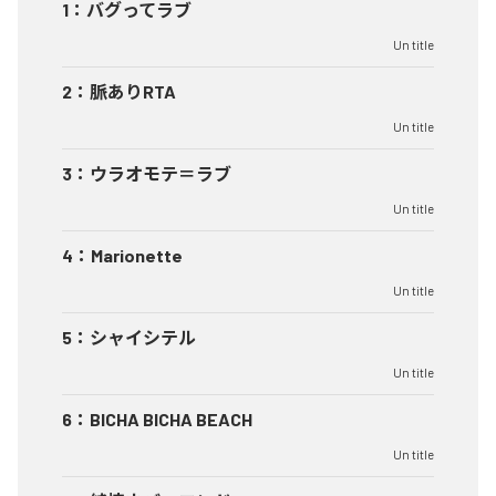
1
：
バグってラブ
Un title
2
：
脈ありRTA
Un title
3
：
ウラオモテ＝ラブ
Un title
4
：
Marionette
Un title
5
：
シャイシテル
Un title
6
：
BICHA BICHA BEACH
Un title