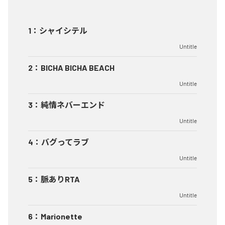
1
：
シャイシテル
Untitle
2
：
BICHA BICHA BEACH
Untitle
3
：
純情ネバーエンド
Untitle
4
：
バグってラブ
Untitle
5
：
脈ありRTA
Untitle
6
：
Marionette