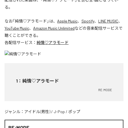
る。
なお「
純情♡アラモード
」は、
Apple Music
、
Spotify
、
LINE MUSIC
、
YouTube Music
、
Amazon Music Unlimited
などの音楽配信サービスで
聴くことができる。
各配信サービス：
純情♡アラモード
1
：
純情♡アラモード
RE:MODE
ジャンル：
アイドル(男性)
/
J-Pop
/
ポップ
RE:MODE