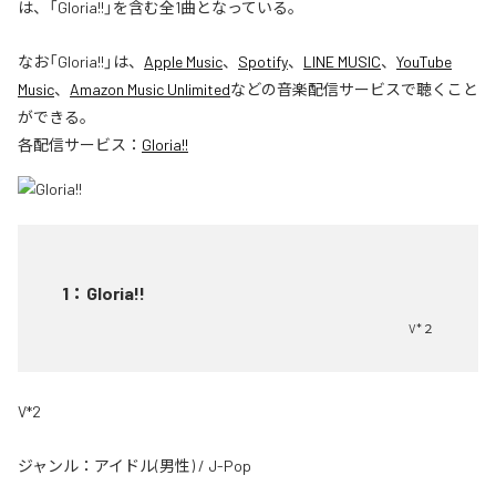
は、「Gloria!!」を含む全1曲となっている。
なお「
Gloria!!
」は、
Apple Music
、
Spotify
、
LINE MUSIC
、
YouTube
Music
、
Amazon Music Unlimited
などの音楽配信サービスで聴くこと
ができる。
各配信サービス：
Gloria!!
1
：
Gloria!!
V*２
V*2
ジャンル：
アイドル(男性)
/
J-Pop