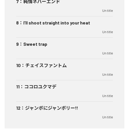
7
：
純情ネバーエンド
Un title
8
：
I’ll shoot straight into your heat
Un title
9
：
Sweet trap
Un title
10
：
チェイスファントム
Un title
11
：
ココロユクマデ
Un title
12
：
ジャンボにジャンボリー!!
Un title