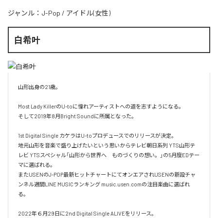
ジャンル：
J-Pop
/
アイドル(女性)
白希叶
山形出身の21歳。

Most Lady KillerのU-toに憧れアーティストへの道を志すようになる。

そして2019年8月Bright Soundに所属となった。

1st Digital Single カケラはU-toプロデュースでのリリースが決定。

地元山形を音楽で盛り上げたいという思いからテレビ朝日系列 YTS山形テ
レビ YTSスペシャル「山形から世界へ　ものづくりの想い。」の5月度EDテー
マに選ばれる。

またUSENのJ-POP最新ヒットチャートにてオンエアされUSENの新設チャ
ンネル週間LINE MUSICランキング music.usen.comの注目楽曲に選ばれ
る。

2022年６月29日に2nd Digital Single ALIVEをリリース。
