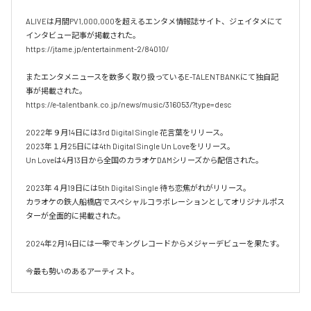
ALIVEは月間PV1,000,000を超えるエンタメ情報誌サイト、ジェイタメにて
インタビュー記事が掲載された。

https://jtame.jp/entertainment-2/84010/

またエンタメニュースを数多く取り扱っているE-TALENTBANKにて独自記
事が掲載された。

https://e-talentbank.co.jp/news/music/316053/?type=desc

2022年９月14日には3rd Digital Single 花言葉をリリース。

2023年１月25日には4th Digital Single Un Loveをリリース。

Un Loveは4月13日から全国のカラオケDAMシリーズから配信された。

2023年４月19日には5th Digital Single 待ち恋焦がれがリリース。

カラオケの鉄人船橋店でスペシャルコラボレーションとしてオリジナルポス
ターが全面的に掲載された。

2024年2月14日には一雫でキングレコードからメジャーデビューを果たす。 

今最も勢いのあるアーティスト。