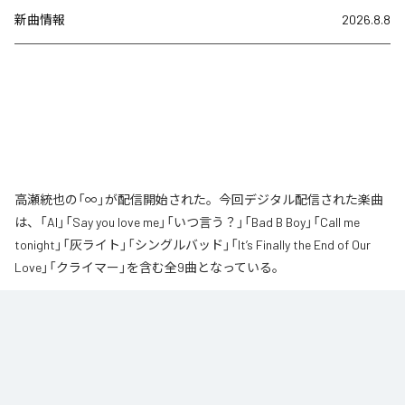
新曲情報
2026.8.8
高瀬統也の「∞」が配信開始された。今回デジタル配信された楽曲
は、「AI」「Say you love me」「いつ言う？」「Bad B Boy」「Call me
tonight」「灰ライト」「シングルバッド」「It’s Finally the End of Our
Love」「クライマー」を含む全9曲となっている。
なお「
∞
」は、
Apple Music
、
Spotify
、
LINE MUSIC
、
YouTube Music
、
Amazon Music Unlimited
などの音楽配信サービスで聴くことができ
る。
各配信サービス：
∞