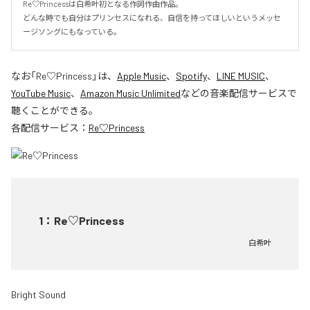
Re♡Princessは白希叶初となる作詞作曲作品。

どんな時でも自分はプリンセスになれる、自信を持ってほしいというメッセ
ージソングにもなっている。
なお「
Re♡Princess
」は、
Apple Music
、
Spotify
、
LINE MUSIC
、
YouTube Music
、
Amazon Music Unlimited
などの音楽配信サービスで
聴くことができる。
各配信サービス：
Re♡Princess
1
：
Re♡Princess
白希叶
Bright Sound