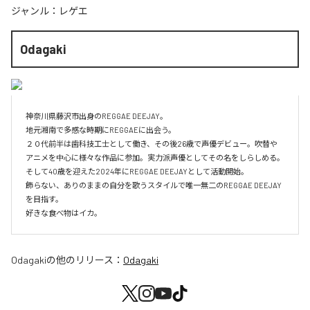
ジャンル：
レゲエ
Odagaki
神奈川県藤沢市出身のREGGAE DEEJAY。

地元湘南で多感な時期にREGGAEに出会う。

２０代前半は歯科技工士として働き、その後26歳で声優デビュー。吹替や
アニメを中心に様々な作品に参加。実力派声優としてその名をしらしめる。

そして40歳を迎えた2024年にREGGAE DEEJAYとして活動開始。

飾らない、ありのままの自分を歌うスタイルで唯一無二のREGGAE DEEJAY
を目指す。

好きな食べ物はイカ。
Odagaki
の他のリリース：
Odagaki