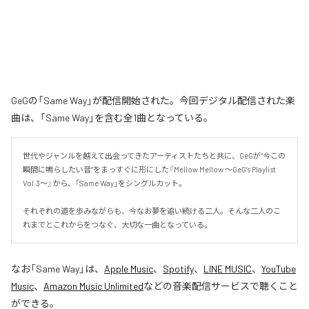
GeGの「Same Way」が配信開始された。今回デジタル配信された楽
曲は、「Same Way」を含む全1曲となっている。
世代やジャンルを越えて出会ってきたアーティストたちと共に、GeGが“今この
瞬間に鳴らしたい音”をまっすぐに形にした『Mellow Mellow ～GeG’s Playlist 
Vol.3～』から、「Same Way」をシングルカット。

それぞれの道を歩みながらも、今なお夢を追い続ける二人。そんな二人のこ
れまでとこれからをつなぐ、大切な一曲となっている。
なお「
Same Way
」は、
Apple Music
、
Spotify
、
LINE MUSIC
、
YouTube
Music
、
Amazon Music Unlimited
などの音楽配信サービスで聴くこと
ができる。