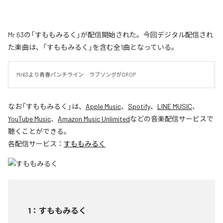
Mr 63の「すももみるく」が配信開始された。今回デジタル配信され
た楽曲は、「すももみるく」を含む全1曲となっている。
Mr63より青春パンチライン　ラブソングがDROP
なお「
すももみるく
」は、
Apple Music
、
Spotify
、
LINE MUSIC
、
YouTube Music
、
Amazon Music Unlimited
などの音楽配信サービスで
聴くことができる。
各配信サービス：
すももみるく
1
：
すももみるく