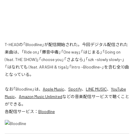
T-HEADの「Bloodline」が配信開始された。今回デジタル配信された
楽曲は、「Ride on」「爆音中毒」「One way」「はじまる」「Going on
(feat. THE SHOW)」「choose you」「さよなら」「szk ~slowly slowly~」
「はなれても (feat. ARASHI & tiga)」「Intro ~Bloodline~」を含む全10曲
となっている。
なお「
Bloodline
」は、
Apple Music
、
Spotify
、
LINE MUSIC
、
YouTube
Music
、
Amazon Music Unlimited
などの音楽配信サービスで聴くこと
ができる。
各配信サービス：
Bloodline