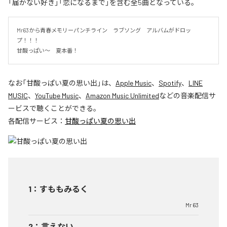
「届かない好き」「恋になるまで」を含む全5曲となっている。
Mr63から青春メモリーパンチライン　ラブソング　アルバムがドロッ
プ！！！

甘酸っぱい〜　夏本番！
なお「
甘酸っぱい夏の思い出
」は、
Apple Music
、
Spotify
、
LINE
MUSIC
、
YouTube Music
、
Amazon Music Unlimited
などの音楽配信サ
ービスで聴くことができる。
各配信サービス：
甘酸っぱい夏の思い出
1
：
すももみるく
Mr 63
2
：
言えない