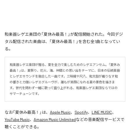
和楽器レゲエ楽団の「夏休み最高！」が配信開始された。今回デジ
タル配信された楽曲は、「夏休み最高！」を含む全1曲となってい
る。
和楽器レゲエ楽団が贈る、夏を全力で楽しむためのレゲエアンセム。「夏休み
最高！」は、夏祭り、花火、海、仲間との思い出をテーマに、日本の伝統楽器
とレゲエサウンドを融合した一曲です。三味線や尺八、和太鼓が織りなす和
の響きと力強いレゲエグルーヴが、誰もが笑顔になれる夏の景色を描きま
す。世代を問わず一緒に歌って盛り上がれる、和楽器レゲエ楽団ならではの
サマーチューンです。
なお「
夏休み最高！
」は、
Apple Music
、
Spotify
、
LINE MUSIC
、
YouTube Music
、
Amazon Music Unlimited
などの音楽配信サービスで
聴くことができる。