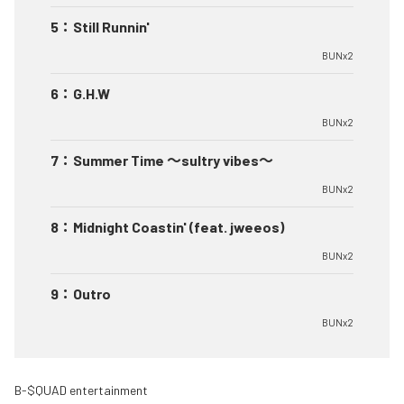
5
：
Still Runnin'
BUNx2
6
：
G.H.W
BUNx2
7
：
Summer Time 〜sultry vibes〜
BUNx2
8
：
Midnight Coastin' (feat. jweeos)
BUNx2
9
：
Outro
BUNx2
B-$QUAD entertainment