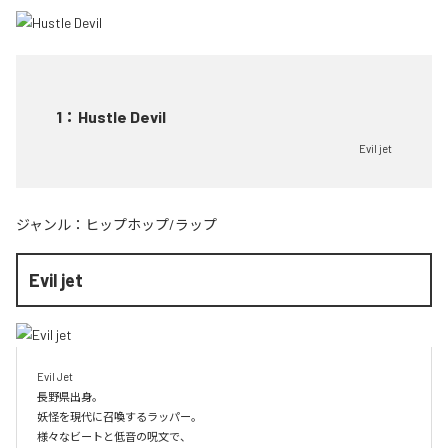
1
：
Hustle Devil
Evil jet
ジャンル：
ヒップホップ/ラップ
Evil jet
Evil Jet

長野県出身。

妖怪を現代に召喚するラッパー。

様々なビートと低音の呪文で、
