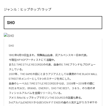
ジャンル：
ヒップホップ/ラップ
SHO
SHO 

1982年6月19日生まれ、飛騨高山出身、元アルペンスキー日本代表。

今現在HIP HOPアーティストにて活躍中。

またS.TIME STYLE RECORDSの代表、自身のS.TIMEブランドもプロデュー
スしている。

2007年、THE GAMEの目にとまりアジア人としては異例のTHE BLACK WALL 
STREETのメンバーとして8つのステージを共にした。

自身のレーベルS.TIME STYLE RECORDSからは、2008年〜2018年の間に
RIZE & PEACE、BRAND、ENERGY、SHO THE BEST、３６５、の５枚のオ
フィシャルアルバムを全国リリースしている。

アメリカNo1ヒップホップマガジンTHE SOURCEの誌面も飾る。

3rdアルバムENERGYからはEVEN IF IT ENDSの曲の人気が上がりカラオケの