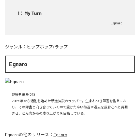
1
：
My Turn
Egnaro
ジャンル：
ヒップホップ/ラップ
Egnaro
愛媛県出身(23)　

2025年から活動を始めた新進気鋭のラッパー。生まれつき障害を抱えてお
り、その障害と向き合っていく中で受けた辛い待遇や過去を反骨心へと昇華
させ、どん底からの成り上がりを目指している。
Egnaro
の他のリリース：
Egnaro