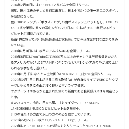
2016年2月10日にはTHE BESTアルバムを全国リリース。

同年、田村淳氏のテレビ番組に出演し、日本中でSHOの唯一無二のスタイル
が話題になった。

更にSHOのシングル「ボウズにヒゲ」の曲がスマッシュヒットをし、EXILEの
AKIRA氏を筆頭に数々の著名人がハマり日本中に拡がり2018年更なるビッ
グヒットが期待されている。

新曲「俺に買って」や「BABABABALENCIAGA」では今現在世界的な広がりをみ
せている。

2018年7月11日には5枚目のアルバム365を全国リリース。

2019年5月にはYouTubeにて2000万人以上のチャンネル登録者数をかかえ
るアメリカのWORLD STAR HIP HOPにてババババレンシアガのPVが取り上げ
られる快挙を成し遂げた。

2019年11月1日になんと自主映画「NEVER GIVE UP」をDVD全国リリース。

2020年2月11日に日本が世界に誇る歌姫「AI」が自身のライブでSHOのヤクブ
ーツはやめろをこの曲が凄く良いと言いライブ披露。

ヤクブーツはやめろから生まれたSHOの新曲である職質顔パスは今現在ヒッ
ト中。

またハスラー、令和、目立ち屋、ゴミライダー、I LIKE SUSHI、
LAMBORGHINI MUSICなどなどヒット曲を量産中。

SHOの音楽は多方面で沢山の方々の心を動かしています。

2020年5月27日に6枚目のアルバムFOCUSをリリース。

2021年にMICHIKO KOSHINO公認のもとリリースしたMICHIKO LONDON 