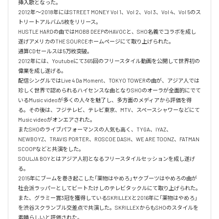
挿入歌となった。

2012年〜2018年にはSTREET MONEY Vol 1、Vol 2、Vol 3、Vol 4、Vol 5のス
トリートアルバム5枚をリリース。

HUSTLE HARDの曲ではMOBB DEEPのHAVOCと、SHO名義でコラボを成し
遂げアメリカのTHE SOURCEホームページにて取り上げられた。

通算CDセールスは5万枚突破。

2012年には、Youtubeにて365回のフリースタイル動画を公開して世界初の
偉業を成し遂げる。

配信シングルではLive 4 Da Moment、TOKYO TOWERの曲が、アジア人では
珍しく世界で認められるハイセンスな曲となりSHOのオーラが全面的にでて
いるMusic videoが多くの人々を魅了し、多方面のメディアから評価を得
る。その後は、フジテレビ、テレビ東京、MTV、スペースシャワーなどにて
Music videoがオンエアされた。

またSHOのライブパフォーマンスの人気も高く、TYGA、IYAZ、
NEWBOYZ、TRAVIS PORTER、ROSCOE DASH、WE ARE TOONZ、FATMAN 
SCOOPなどと共演をした。

SOULJA BOYとはアジア人初となるフリースタイルセッションを成し遂げ
る。

2015年にブームを巻き起こした「薬物はやめろ」ヤクブーツはやめろの曲が
社会派ラッパーとしてビートたけしのテレビタックルにて取り上げられた。

また、グラミー賞3冠を獲得しているSKRILLEXと2016年に「薬物はやめろ」
を渋谷スクランブル交差点で共演した。SKRILLEXからもSHOのスタイルを
素晴らしいと評価された。
