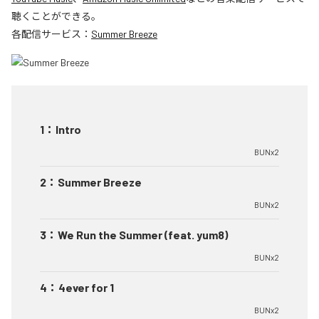
聴くことができる。
各配信サービス：
Summer Breeze
1
：
Intro
BUNx2
2
：
Summer Breeze
BUNx2
3
：
We Run the Summer (feat. yum8)
BUNx2
4
：
4ever for 1
BUNx2