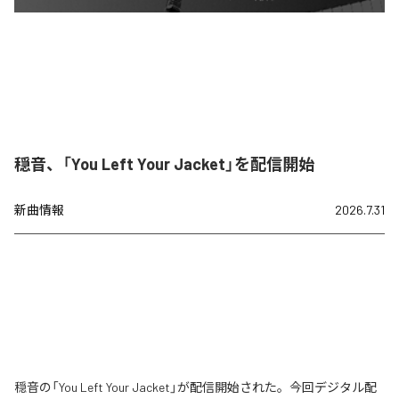
穏音、「You Left Your Jacket」を配信開始
新曲情報
2026.7.31
穏音の「You Left Your Jacket」が配信開始された。今回デジタル配