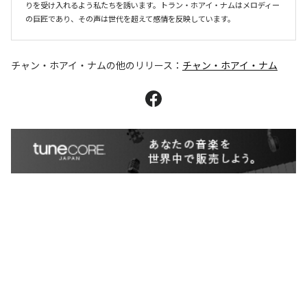
りを受け入れるよう私たちを誘います。トラン・ホアイ・ナムはメロディー
の巨匠であり、その声は世代を超えて感情を反映しています。
チャン・ホアイ・ナム
の他のリリース：
チャン・ホアイ・ナム