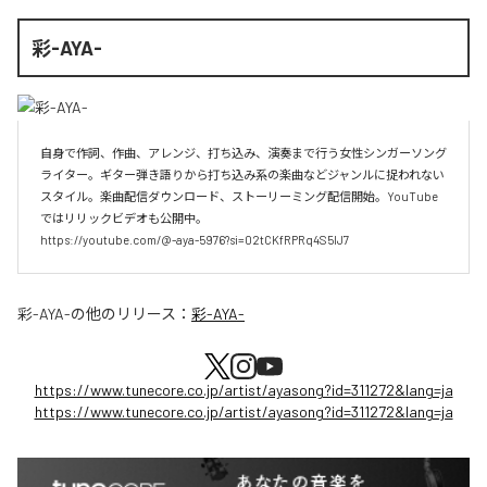
彩-AYA-
自身で作詞、作曲、アレンジ、打ち込み、演奏まで行う女性シンガーソング
ライター。ギター弾き語りから打ち込み系の楽曲などジャンルに捉われない
スタイル。楽曲配信ダウンロード、ストーリーミング配信開始。YouTube
ではリリックビデオも公開中。

https://youtube.com/@-aya-5976?si=02tCKfRPRq4S5lJ7
彩-AYA-
の他のリリース：
彩-AYA-
https://www.tunecore.co.jp/artist/ayasong?id=311272&lang=ja
https://www.tunecore.co.jp/artist/ayasong?id=311272&lang=ja