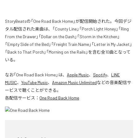
StoryBeatsの「One Road Back Home」が配信開始された。今回デジ
タル配信された楽曲は、「County Line」「Porch Light Honey」「Ring
From the Drawer」「Dollar on the Dash」「Storm in the Kitchen」
「Empty Side of the Bed」「Freight Train Name」「Letter in My Jacket」
「Back to That Porch」「Morning on the Rails」を含む全10曲となって
いる。
なお「
One Road Back Home
」は、
Apple Music
、
Spotify
、
LINE
MUSIC
、
YouTube Music
、
Amazon Music Unlimited
などの音楽配信サ
ービスで聴くことができる。
各配信サービス：
One Road Back Home