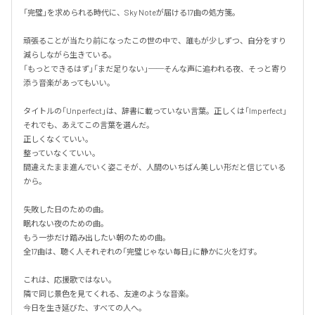
「完璧」を求められる時代に、Sky Noteが届ける17曲の処方箋。

頑張ることが当たり前になったこの世の中で、誰もが少しずつ、自分をすり
減らしながら生きている。

「もっとできるはず」「まだ足りない」──そんな声に追われる夜、そっと寄り
添う音楽があってもいい。

タイトルの「Unperfect」は、辞書に載っていない言葉。正しくは「Imperfect」
それでも、あえてこの言葉を選んだ。

正しくなくていい。

整っていなくていい。

間違えたまま進んでいく姿こそが、人間のいちばん美しい形だと信じている
から。

失敗した日のための曲。

眠れない夜のための曲。

もう一歩だけ踏み出したい朝のための曲。

全17曲は、聴く人それぞれの「完璧じゃない毎日」に静かに火を灯す。

これは、応援歌ではない。

隣で同じ景色を見てくれる、友達のような音楽。

今日を生き延びた、すべての人へ。
