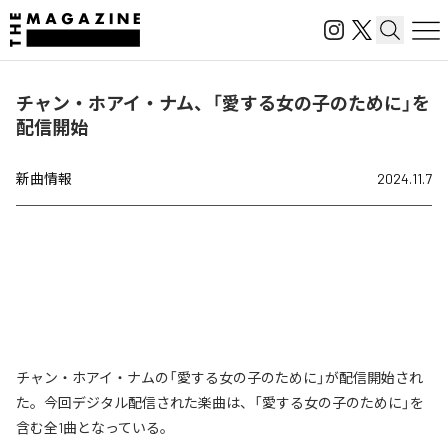
チャン・ホアイ・ナム、「愛する女の子のために」を
配信開始
新曲情報
2024.11.7
チャン・ホアイ・ナムの「愛する女の子のために」が配信開始され
た。今回デジタル配信された楽曲は、「愛する女の子のために」を
含む全1曲となっている。