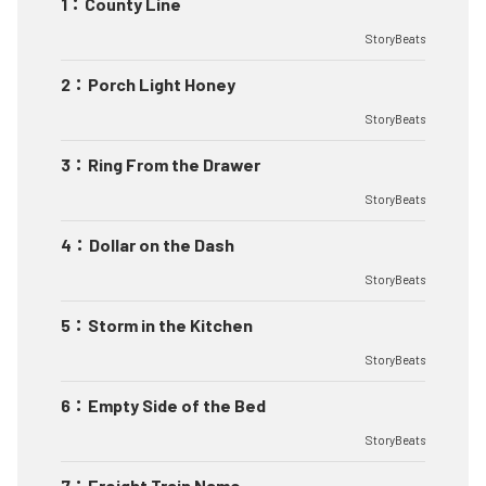
1
：
County Line
StoryBeats
2
：
Porch Light Honey
StoryBeats
3
：
Ring From the Drawer
StoryBeats
4
：
Dollar on the Dash
StoryBeats
5
：
Storm in the Kitchen
StoryBeats
6
：
Empty Side of the Bed
StoryBeats
7
：
Freight Train Name