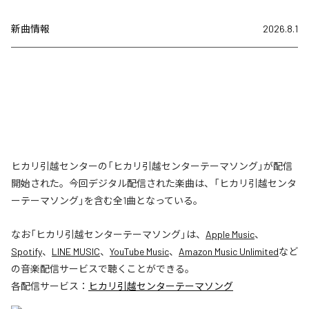
新曲情報
2026.8.1
ヒカリ引越センターの「ヒカリ引越センターテーマソング」が配信
開始された。今回デジタル配信された楽曲は、「ヒカリ引越センタ
ーテーマソング」を含む全1曲となっている。
なお「
ヒカリ引越センターテーマソング
」は、
Apple Music
、
Spotify
、
LINE MUSIC
、
YouTube Music
、
Amazon Music Unlimited
など
の音楽配信サービスで聴くことができる。
各配信サービス：
ヒカリ引越センターテーマソング