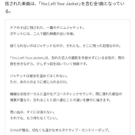
信された楽曲は、「You Left Your Jacket」を含む全1曲となってい
る。
ドアのそばに残された、一着のデニムジャケット。

ポケットには、二人で観た映画の古い半券。

捨てられないのはジャケットなのか、それとも、そこに残った記憶なのか。

「You Left Your Jacket」は、別れた恋人の面影を手放せずにいる女性が、雨の
夜を歩きながら、少しずつ前を向いていく物語です。

ジャケットは彼女を温めてはくれない。

ただ、あの人のように感じられるだけ。

繊細な女性ボーカルと温かなアコースティックサウンド、雨に濡れた都会の
情景が重なり、忘れることと前へ進むことの違いを静かに描きます。

思い出は、すぐには消えない。

それでも、もう待たなくていい。

OnNeが贈る、切なくも温かなオルタナティブ・カントリーポップ。