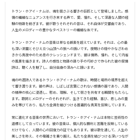
トラン・ホアイ・ナムは、魂を揺さぶる響きの巨匠として登場しました。感
情の繊細なニュアンスを行き来する声で、愛、憧れ、そして深遠な人間の経
験の物語を紡ぎます。彼が歌うそれぞれの音は、それ自体が交響曲であり、
人生のメロディーの豊かなタペストリーの繊細な糸です。

トラン・ホアイ・ナムの音楽は単なる娯楽を超えています。それは、心の最
も深い洞窟とそびえ立つ山頂への旅への誘いです。夜明けの穏やかなざわめ
きから真夜中のため息のクレッシェンドまで、彼は情熱、憧れ、そして内省
の風景を描きます。詩人の感性と物語の語り手の巧妙さで作られた彼の叙情
詩は、聴く人を魅了し、自分自身の深みへと誘います。

魂の吟遊詩人であるトラン・ホアイ・ナムの歌は、時間と場所の境界を超え
て響き渡ります。彼の声は、しばしば言葉にされない感情の器であり、人間
の精神の核心に浸透し、慰め、理解、そして弱さを共有する瞬間をもたらし
ます。歌詞とメロディーのそれぞれが、生きてきた経験、喜び、悲しみの重
みを帯びており、私たち全員を結びつける普遍的な真実を反映しています。

常に進化する音楽の世界において、トラン・ホアイ・ナムは本物と芸術性の
道標として立っています。彼の音楽は、個人的な勝利と苦難を反映している
だけでなく、人間の心の回復力の証でもあります。彼は歌を通して、人生の
美しさを称え、その複雑さを乗り越え、私たち全員を結びつける深いつなが