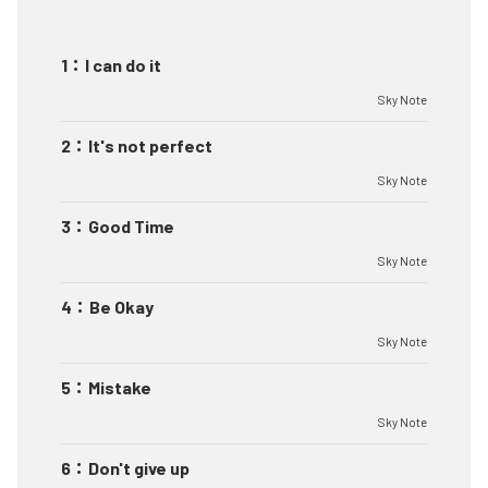
1
：
I can do it
Sky Note
2
：
It's not perfect
Sky Note
3
：
Good Time
Sky Note
4
：
Be Okay
Sky Note
5
：
Mistake
Sky Note
6
：
Don't give up