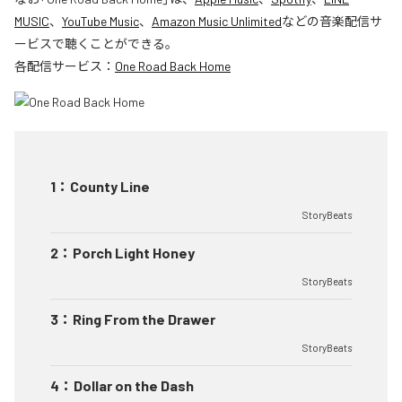
MUSIC
、
YouTube Music
、
Amazon Music Unlimited
などの音楽配信サ
ービスで聴くことができる。
各配信サービス：
One Road Back Home
1
：
County Line
StoryBeats
2
：
Porch Light Honey
StoryBeats
3
：
Ring From the Drawer
StoryBeats
4
：
Dollar on the Dash