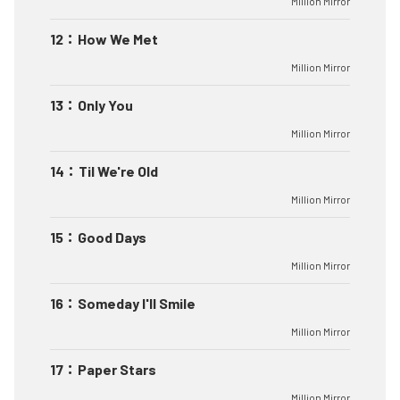
Million Mirror
12
：
How We Met
Million Mirror
13
：
Only You
Million Mirror
14
：
Til We're Old
Million Mirror
15
：
Good Days
Million Mirror
16
：
Someday I'll Smile
Million Mirror
17
：
Paper Stars
Million Mirror