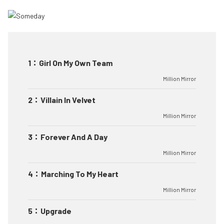
1
：
Girl On My Own Team
Million Mirror
2
：
Villain In Velvet
Million Mirror
3
：
Forever And A Day
Million Mirror
4
：
Marching To My Heart
Million Mirror
5
：
Upgrade