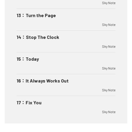
Sky Note
13
：
Turn the Page
Sky Note
14
：
Stop The Clock
Sky Note
15
：
Today
Sky Note
16
：
It Always Works Out
Sky Note
17
：
Fix You
Sky Note