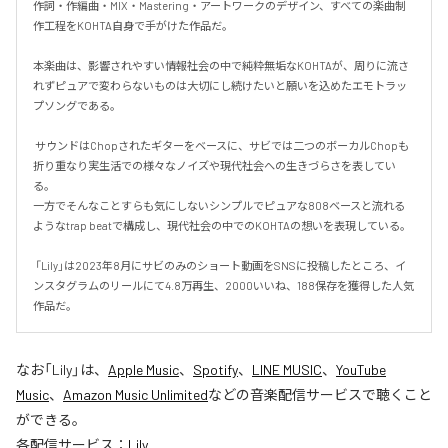
作詞・作編曲・MIX・Mastering・アートワークのデザイン、すべての楽曲制
作工程をKOHTA自身で手がけた作品だ。

本楽曲は、影響されやすい情報社会の中で純粋無垢なKOHTAが、周りに流さ
れずピュアで変わらないものは大切にし続けたいと願いを込めたエモトラッ
プソングである。

 サウンドはChopされたギターをベースに、サビでは二つのボーカルChopも
折り重なり実生活での様々なノイズや現代社会への生きづらさを表してい
る。

一方でそんなことすらも気にしないシンプルでピュアな808ベースと流れる
ようなtrap beatで構成し、現代社会の中でのKOHTAの想いを表現している。

 「Lily」は2023年8月にサビのみのショート動画をSNSに投稿したところ、イ
ンスタグラムのリールにて4.8万再生、2000いいね、188保存を獲得した人気
作品だ。
なお「
Lily
」は、
Apple Music
、
Spotify
、
LINE MUSIC
、
YouTube
Music
、
Amazon Music Unlimited
などの音楽配信サービスで聴くこと
ができる。
各配信サービス：
Lily