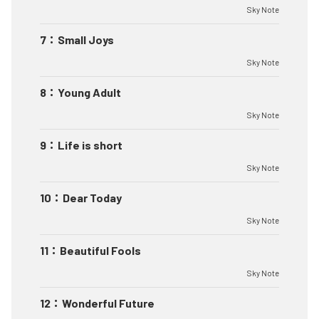
Sky Note
7
：
Small Joys
Sky Note
8
：
Young Adult
Sky Note
9
：
Life is short
Sky Note
10
：
Dear Today
Sky Note
11
：
Beautiful Fools
Sky Note
12
：
Wonderful Future