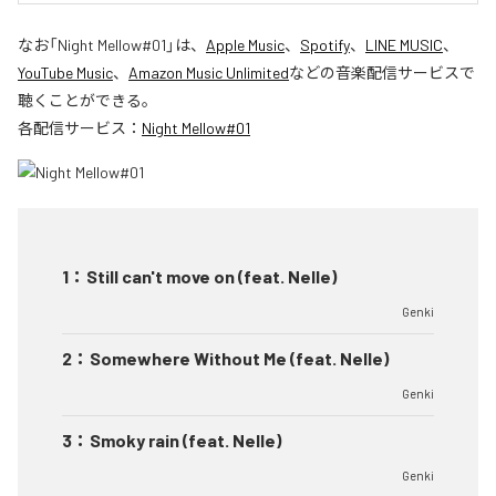
なお「
Night Mellow#01
」は、
Apple Music
、
Spotify
、
LINE MUSIC
、
YouTube Music
、
Amazon Music Unlimited
などの音楽配信サービスで
聴くことができる。
各配信サービス：
Night Mellow#01
1
：
Still can't move on (feat. Nelle)
Genki
2
：
Somewhere Without Me (feat. Nelle)
Genki
3
：
Smoky rain (feat. Nelle)
Genki