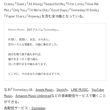
Crane」「Quiet」「All Along」「beautiful life」「First Love」「How We
Met」「Only You」「Til We're Old」「Good Days」「Someday I'll Smile」
「Paper Stars」「Anyway」を含む全18曲となっている。
Million Mirror、初のアルバム「Someday」。

片想い、両想い、失恋、そのあと。

恋のいろんな場面を、18曲に集めました。

自分を取り戻す曲もあれば、

誰かをまっすぐ想う曲も、

泣いた夜のままの曲もあります。

どこかに、今のあなたの曲があるはずです。
なお「
Someday
」は、
Apple Music
、
Spotify
、
LINE MUSIC
、
YouTube
Music
、
Amazon Music Unlimited
などの音楽配信サービスで聴くこと
ができる。
各配信サービス：
Someday