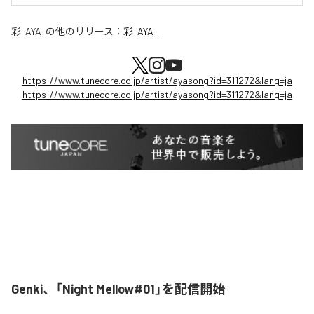
彩-AYA-
の他のリリース：
彩-AYA-
https://www.tunecore.co.jp/artist/ayasong?id=311272&lang=ja
https://www.tunecore.co.jp/artist/ayasong?id=311272&lang=ja
Genki、「Night Mellow#01」を配信開始