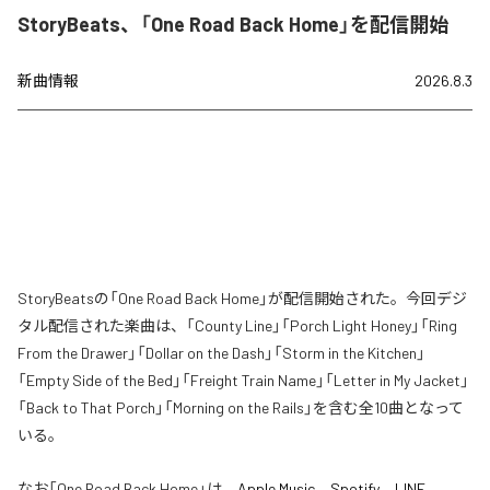
StoryBeats、「One Road Back Home」を配信開始
新曲情報
2026.8.3
StoryBeatsの「One Road Back Home」が配信開始された。今回デジ
タル配信された楽曲は、「County Line」「Porch Light Honey」「Ring
From the Drawer」「Dollar on the Dash」「Storm in the Kitchen」
「Empty Side of the Bed」「Freight Train Name」「Letter in My Jacket」
「Back to That Porch」「Morning on the Rails」を含む全10曲となって
いる。
なお「
One Road Back Home
」は、
Apple Music
、
Spotify
、
LINE