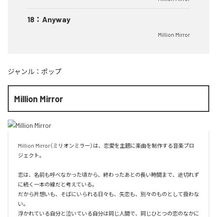
18
：
Anyway
Million Mirror
ジャンル：
ポップ
Million Mirror
Million Mirror（ミリオンミラー）は、恋愛を主題に楽曲を制作する音楽プロ
ジェクト。

恋は、名前も呼べなかった頃から、終わったあとの長い時間まで、途切れず
に続く一本の線だと考えている。

だから片想いも、そばにいられる日々も、失恋も、別々のものとして扱わな
い。

浮かれている自分と泣いている自分は同じ人間で、同じひとつの恋のなかに