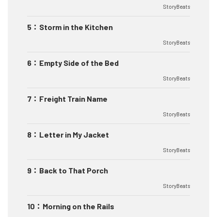
StoryBeats
5
：
Storm in the Kitchen
StoryBeats
6
：
Empty Side of the Bed
StoryBeats
7
：
Freight Train Name
StoryBeats
8
：
Letter in My Jacket
StoryBeats
9
：
Back to That Porch
StoryBeats
10
：
Morning on the Rails