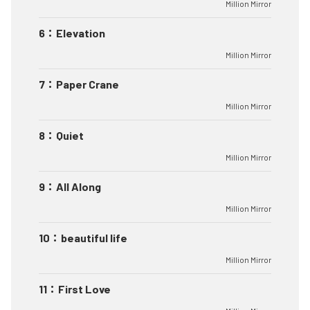
Million Mirror
6
：
Elevation
Million Mirror
7
：
Paper Crane
Million Mirror
8
：
Quiet
Million Mirror
9
：
All Along
Million Mirror
10
：
beautiful life
Million Mirror
11
：
First Love