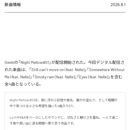
新曲情報
2026.8.1
Genkiの「Night Mellow#01」が配信開始された。今回デジタル配信さ
れた楽曲は、「Still can't move on (feat. Nelle)」「Somewhere Without
Me (feat. Nelle)」「Smoky rain (feat. Nelle)」「Eyes (feat. Nelle)」を含む
全4曲となっている。
Night Mellow #01は、夜に浮かぶ記憶や喪失、誰かの温もり、そして暗闇の
中で見つける小さな希望を描いた4曲入りEP。

Lo-fiやR&Bをベースにしたサウンドに、切なさと静けさを重ね、一人で過ご
す夜や思い出に浸る時間へ寄り添う作品です。