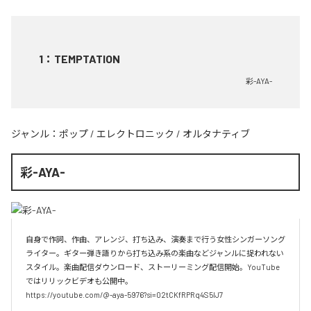
1
：
TEMPTATION
彩-AYA-
ジャンル：
ポップ
/
エレクトロニック
/
オルタナティブ
彩-AYA-
自身で作詞、作曲、アレンジ、打ち込み、演奏まで行う女性シンガーソング
ライター。ギター弾き語りから打ち込み系の楽曲などジャンルに捉われない
スタイル。楽曲配信ダウンロード、ストーリーミング配信開始。YouTube
ではリリックビデオも公開中。

https://youtube.com/@-aya-5976?si=02tCKfRPRq4S5lJ7