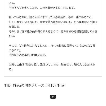
いる。

そのすべてを書くことが、この名義の活動の中心にある。

願っているのは、聴く人がいま立っている場所に、必ず一曲があること。

伝えられずにいる夜にも、幸せで落ち着かない朝にも、もう戻れないと知っ
た日にも。

そのときどきで違う曲が寄り添えるように、恋のあらゆる段階を残しておき
たい。

そして、どの段階にいたとしても——その気持ちは間違っていなかったと思
えること。

それがこの音楽の目的地にある。

名義の由来は「無数の鏡」。歌はひとつでも、映るものは聴く人の数だけあ
る。
Million Mirror
の他のリリース：
Million Mirror