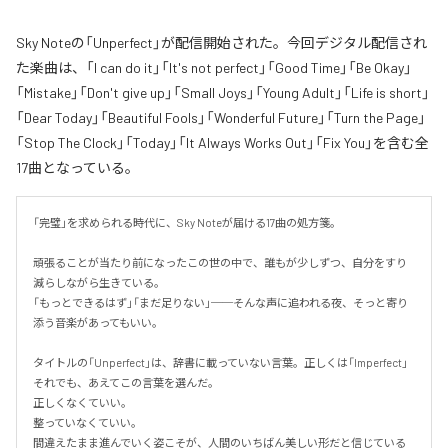
Sky Noteの「Unperfect」が配信開始された。今回デジタル配信され
た楽曲は、「I can do it」「It's not perfect」「Good Time」「Be Okay」
「Mistake」「Don't give up」「Small Joys」「Young Adult」「Life is short」
「Dear Today」「Beautiful Fools」「Wonderful Future」「Turn the Page」
「Stop The Clock」「Today」「It Always Works Out」「Fix You」を含む全
17曲となっている。
「完璧」を求められる時代に、Sky Noteが届ける17曲の処方箋。

頑張ることが当たり前になったこの世の中で、誰もが少しずつ、自分をすり
減らしながら生きている。

「もっとできるはず」「まだ足りない」──そんな声に追われる夜、そっと寄り
添う音楽があってもいい。

タイトルの「Unperfect」は、辞書に載っていない言葉。正しくは「Imperfect」
それでも、あえてこの言葉を選んだ。

正しくなくていい。

整っていなくていい。

間違えたまま進んでいく姿こそが、人間のいちばん美しい形だと信じている