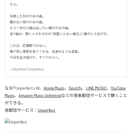
から。

失敗した日のための曲。

眠れない夜のための曲。

もう一歩だけ踏み出したい朝のための曲。

全17曲は、聴く人それぞれの「完璧じゃない毎日」に静かに火を灯す。

これは、応援歌ではない。

隣で同じ景色を見てくれる、友達のような音楽。

今日を生き延びた、すべての人へ。

-- Sky Note「Unperfect」
なお「
Unperfect
」は、
Apple Music
、
Spotify
、
LINE MUSIC
、
YouTube
Music
、
Amazon Music Unlimited
などの音楽配信サービスで聴くこと
ができる。
各配信サービス：
Unperfect