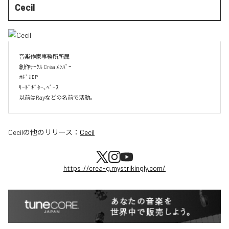
Cecil
音楽作家事務所所属

創作ｻｰｸﾙ Créa ﾒﾝﾊﾞｰ

#ﾎﾞｶﾛP

ﾘｰﾄﾞｷﾞﾀｰ､ﾍﾞｰｽ

以前はRayなどの名前で活動。
Cecil
の他のリリース：
Cecil
https://crea-g.mystrikingly.com/