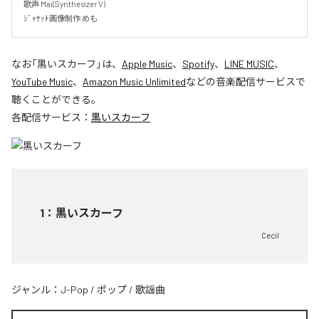
歌声 Mai(Synthesizer V)

ｼﾞｬｹｯﾄ画像制作 めも
なお「
黒いスカーフ
」は、
Apple Music
、
Spotify
、
LINE MUSIC
、
YouTube Music
、
Amazon Music Unlimited
などの音楽配信サービスで
聴くことができる。
各配信サービス：
黒いスカーフ
1
：
黒いスカーフ
Cecil
ジャンル：
J-Pop
/
ポップ
/
歌謡曲