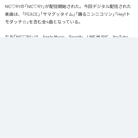
NIC♡RYの「NIC♡RY」が配信開始された。今回デジタル配信された
楽曲は、「PEACE」「サマグッタイム」「踊るニンニコリン」「Hey!!ト
モダッチ☆」を含む全4曲となっている。
なお「
NIC♡RY
」は、
Apple Music
、
Spotify
、
LINE MUSIC
、
YouTube
Music
、
Amazon Music Unlimited
などの音楽配信サービスで聴くこと
ができる。
各配信サービス：
NIC♡RY
1
：
PEACE
NIC♡RY
2
：
サマグッタイム
NIC♡RY