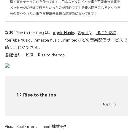
指す事をテーマに曲を作ってます！色んな方々にどんな事も可能出来る事を
メッセージに伝えて行きたかったのが目的です！是非お聴きになる方々も自
分の夢ややりたい事を実現出来る様な応援歌になってます！
なお「
Rise to the top
」は、
Apple Music
、
Spotify
、
LINE MUSIC
、
YouTube Music
、
Amazon Music Unlimited
などの音楽配信サービスで
聴くことができる。
各配信サービス：
Rise to the top
1
：
Rise to the top
Neptune
Visual Reel Entertainment 株式会社