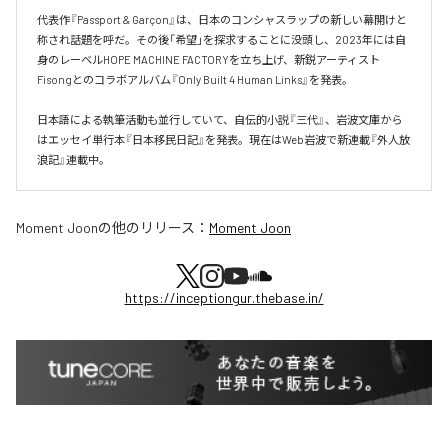
代表作『Passport & Garçon』は、日本のコンシャスラップの新しい幕開けと
称され話題を呼だ。その後「希望」を探求することに没頭し、2023年には自
身のレーベルHOPE MACHINE FACTORYを立ち上げ、新鋭アーティスト
Fisongとのコラボアルバム『Only Built 4 Human Links』を発表。

日本語による執筆活動も並行していて、自伝的小説『三代』、岩波文庫から
はエッセイ単行本『日本移民日記』を発表。現在はWeb岩波で新連載『外人放
浪記』連載中。
Moment Joon
の他のリリース：
Moment Joon
https://inceptiongur.thebase.in/