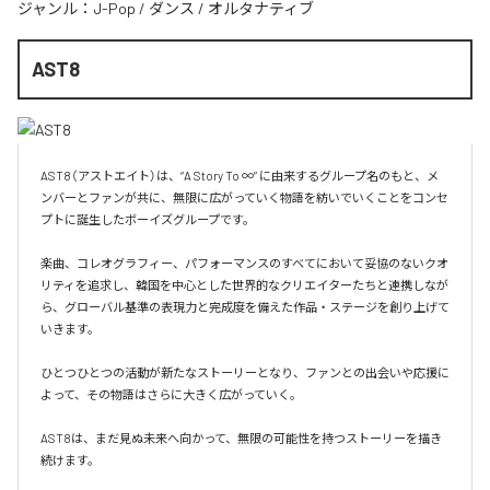
ジャンル：
J-Pop
/
ダンス
/
オルタナティブ
AST8
AST8（アストエイト）は、“A Story To ∞” に由来するグループ名のもと、メ
ンバーとファンが共に、無限に広がっていく物語を紡いでいくことをコンセ
プトに誕生したボーイズグループです。

楽曲、コレオグラフィー、パフォーマンスのすべてにおいて妥協のないクオ
リティを追求し、韓国を中心とした世界的なクリエイターたちと連携しなが
ら、グローバル基準の表現力と完成度を備えた作品・ステージを創り上げて
いきます。

ひとつひとつの活動が新たなストーリーとなり、ファンとの出会いや応援に
よって、その物語はさらに大きく広がっていく。

AST8は、まだ見ぬ未来へ向かって、無限の可能性を持つストーリーを描き
続けます。