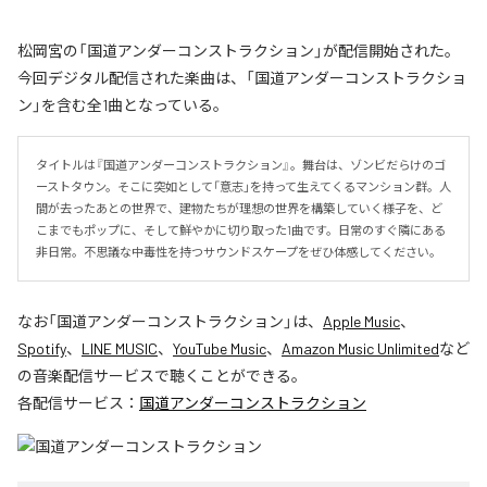
松岡宮の「国道アンダーコンストラクション」が配信開始された。
今回デジタル配信された楽曲は、「国道アンダーコンストラクショ
ン」を含む全1曲となっている。
タイトルは『国道アンダーコンストラクション』。舞台は、ゾンビだらけのゴ
ーストタウン。そこに突如として「意志」を持って生えてくるマンション群。人
間が去ったあとの世界で、建物たちが理想の世界を構築していく様子を、ど
こまでもポップに、そして鮮やかに切り取った1曲です。日常のすぐ隣にある
非日常。不思議な中毒性を持つサウンドスケープをぜひ体感してください。
なお「
国道アンダーコンストラクション
」は、
Apple Music
、
Spotify
、
LINE MUSIC
、
YouTube Music
、
Amazon Music Unlimited
など
の音楽配信サービスで聴くことができる。
各配信サービス：
国道アンダーコンストラクション