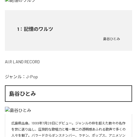
1
：
記憶のワルツ
島谷ひとみ
AI.R LAND RECORD
ジャンル：
J-Pop
島谷ひとみ
広島県出身。1999年7月28日にデビュー。ジャンルの枠を超えた数々の名作
を世に送り出し、圧倒的な歌唱力と唯一無二の透明感あふれる歌声で多くの
人々を魅了。バラードからダンスナンバー、ラテン、ポップス、アニメソン