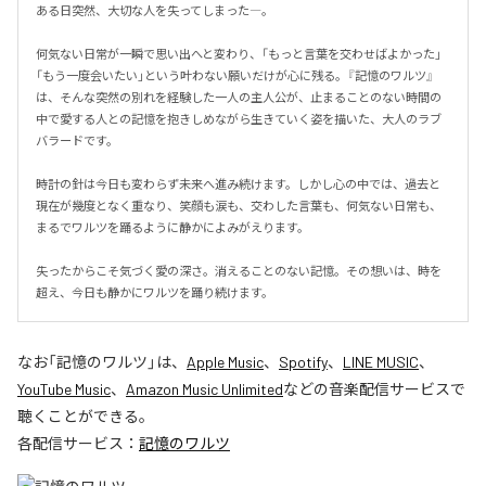
ある日突然、大切な人を失ってしまった―。

何気ない日常が一瞬で思い出へと変わり、「もっと言葉を交わせばよかった」
「もう一度会いたい」という叶わない願いだけが心に残る。『記憶のワルツ』
は、そんな突然の別れを経験した一人の主人公が、止まることのない時間の
中で愛する人との記憶を抱きしめながら生きていく姿を描いた、大人のラブ
バラードです。

時計の針は今日も変わらず未来へ進み続けます。しかし心の中では、過去と
現在が幾度となく重なり、笑顔も涙も、交わした言葉も、何気ない日常も、
まるでワルツを踊るように静かによみがえります。

失ったからこそ気づく愛の深さ。消えることのない記憶。その想いは、時を
超え、今日も静かにワルツを踊り続けます。
なお「
記憶のワルツ
」は、
Apple Music
、
Spotify
、
LINE MUSIC
、
YouTube Music
、
Amazon Music Unlimited
などの音楽配信サービスで
聴くことができる。
各配信サービス：
記憶のワルツ