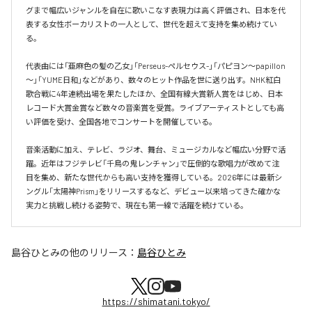
グまで幅広いジャンルを自在に歌いこなす表現力は高く評価され、日本を代
表する女性ボーカリストの一人として、世代を超えて支持を集め続けてい
る。

代表曲には「亜麻色の髪の乙女」「Perseus-ペルセウス-」「パピヨン～papillon
～」「YUME日和」などがあり、数々のヒット作品を世に送り出す。NHK紅白
歌合戦に4年連続出場を果たしたほか、全国有線大賞新人賞をはじめ、日本
レコード大賞金賞など数々の音楽賞を受賞。ライブアーティストとしても高
い評価を受け、全国各地でコンサートを開催している。

音楽活動に加え、テレビ、ラジオ、舞台、ミュージカルなど幅広い分野で活
躍。近年はフジテレビ「千鳥の鬼レンチャン」で圧倒的な歌唱力が改めて注
目を集め、新たな世代からも高い支持を獲得している。2026年には最新シ
ングル「太陽神Prism」をリリースするなど、デビュー以来培ってきた確かな
実力と挑戦し続ける姿勢で、現在も第一線で活躍を続けている。
島谷ひとみ
の他のリリース：
島谷ひとみ
https://shimatani.tokyo/