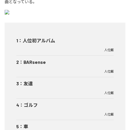
曲となっている。
1
：
人位初アルバム
人位厳
2
：
BARsense
人位厳
3
：
友達
人位厳
4
：
ゴルフ
人位厳
5
：
車