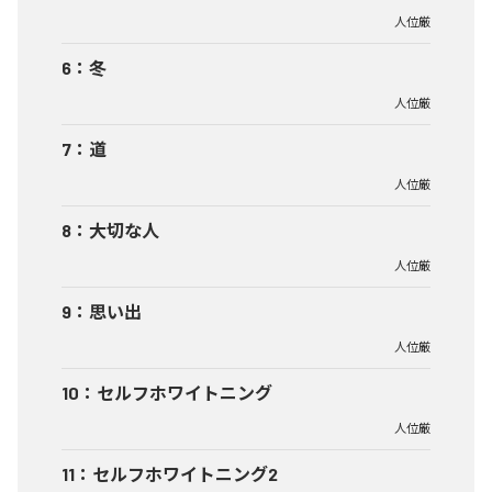
人位厳
6
：
冬
人位厳
7
：
道
人位厳
8
：
大切な人
人位厳
9
：
思い出
人位厳
10
：
セルフホワイトニング
人位厳
11
：
セルフホワイトニング2