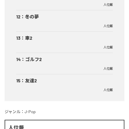
人位厳
12
：
冬の夢
人位厳
13
：
車2
人位厳
14
：
ゴルフ2
人位厳
15
：
友達2
人位厳
ジャンル：
J-Pop
人位厳