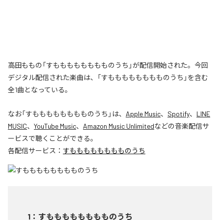
高田ももの「すもももももももものうち」が配信開始された。今回
デジタル配信された楽曲は、「すもももももももものうち」を含む
全1曲となっている。
なお「
すもももももももものうち
」は、
Apple Music
、
Spotify
、
LINE
MUSIC
、
YouTube Music
、
Amazon Music Unlimited
などの音楽配信サ
ービスで聴くことができる。
各配信サービス：
すもももももももものうち
1
：
すもももももももものうち