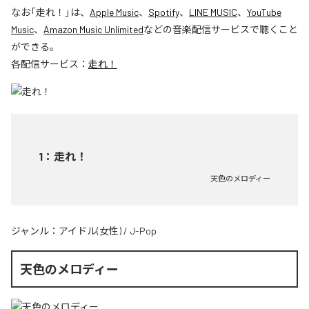
なお「
走れ！
」は、
Apple Music
、
Spotify
、
LINE MUSIC
、
YouTube
Music
、
Amazon Music Unlimited
などの音楽配信サービスで聴くこと
ができる。
各配信サービス：
走れ！
1
：
走れ！
天色のメロディー
ジャンル：
アイドル(女性)
/
J-Pop
天色のメロディー