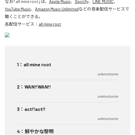
なお「
all mine root
」は、
Apple Music
、
Spotify
、
LINE MUSIC
、
YouTube Music
、
Amazon Music Unlimited
などの音楽配信サービスで
聴くことができる。
各配信サービス：
all mine root
1
：
all mine root
unknocturne
2
：
WAN!!WAN!!
unknocturne
3
：
act!!act!!
unknocturne
4
：
鮮やかな黎明