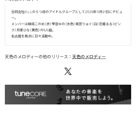
合同会社H.L.Lの５つ目のアイドルグループとして2025年11月21日にデビュ
ー。

メンバーは緋成このめ（赤）雫音ゆの（水色）城宮りゅぐ（白）恋姫るる（ピン
ク）月麦ひな（黄色）の5人組。

名古屋を拠点に日々活動中。
天色のメロディー
の他のリリース：
天色のメロディー