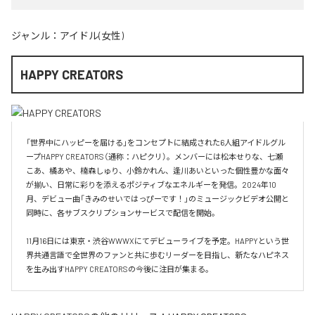
ジャンル：
アイドル(女性)
HAPPY CREATORS
「世界中にハッピーを届ける」をコンセプトに結成された6人組アイドルグル
ープHAPPY CREATORS（通称：ハピクリ）。メンバーには松本せりな、七瀬
こあ、橘あや、楠森しゅり、小鈴かれん、逢川あいといった個性豊かな面々
が揃い、日常に彩りを添えるポジティブなエネルギーを発信。2024年10
月、デビュー曲「きみのせいではっぴーです！」のミュージックビデオ公開と
同時に、各サブスクリプションサービスで配信を開始。

11月16日には東京・渋谷WWWXにてデビューライブを予定。HAPPYという世
界共通言語で全世界のファンと共に歩むリーダーを目指し、新たなハピネス
を生み出すHAPPY CREATORSの今後に注目が集まる。