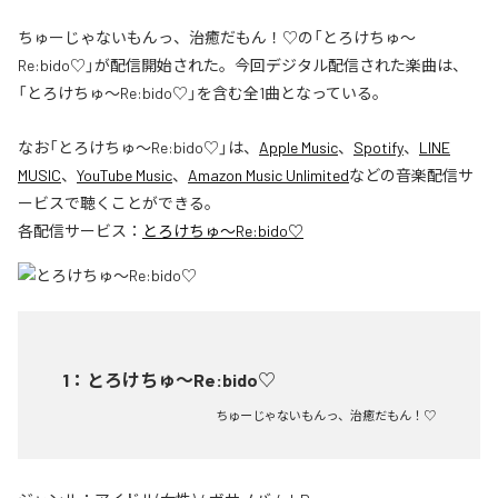
ちゅーじゃないもんっ、治癒だもん！♡の「とろけちゅ〜
Re:bido♡」が配信開始された。今回デジタル配信された楽曲は、
「とろけちゅ〜Re:bido♡」を含む全1曲となっている。
なお「
とろけちゅ〜Re:bido♡
」は、
Apple Music
、
Spotify
、
LINE
MUSIC
、
YouTube Music
、
Amazon Music Unlimited
などの音楽配信サ
ービスで聴くことができる。
各配信サービス：
とろけちゅ〜Re:bido♡
1
：
とろけちゅ〜Re:bido♡
ちゅーじゃないもんっ、治癒だもん！♡