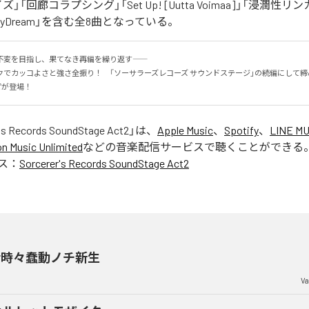
」「回廊コラプシング」「Set Up! [Uutta Voimaa]」「浸潤性
of DayDream」を含む全8曲となっている。
変を目指し、果てなき再編を繰り返す――

クでカッコよさと強さ全振り！　「ソーサラーズレコーズ サウンドステージ」の続編にして
ピが登場！
's Records SoundStage Act2
」は、
Apple Music
、
Spotify
、
LINE MU
 Music Unlimited
などの音楽配信サービスで聴くことができる
ス：
Sorcerer's Records SoundStage Act2
汚時々蠢動ノチ新生
Va