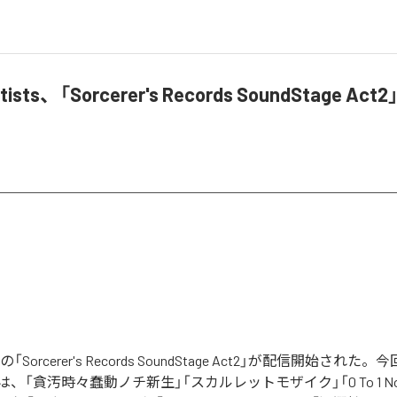
Artists、「Sorcerer's Records SoundStage A
tistsの「Sorcerer's Records SoundStage Act2」が配信開始さ
「貪汚時々蠢動ノチ新生」「スカルレットモザイク」「0 To 1 No Di