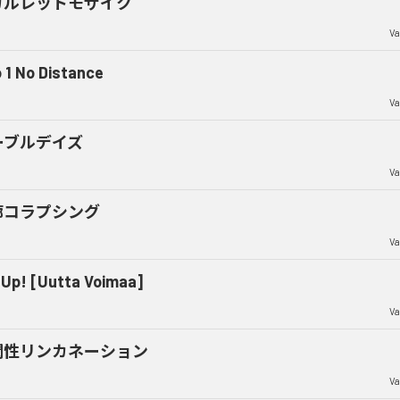
カルレットモザイク
Va
o 1 No Distance
Va
ーブルデイズ
Va
廊コラプシング
Va
 Up! [Uutta Voimaa]
Va
潤性リンカネーション
Va