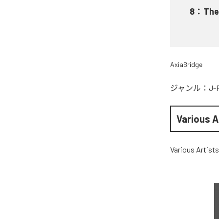
8
：
The
AxiaBridge
ジャンル：
J-
Various A
Various Artists