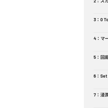
2
：
ス
3
：
0 T
4
：
マ
5
：
回
6
：
Set
7
：
浸