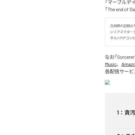
「マーブルデイズ
「The end 
方術師の記録は不
シリアスでダー
タルJ-POPコン
なお「
Sorcerer
Music
、
Amazon
各配信サービ
1
：
貪