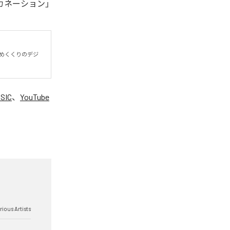
リンカネーション」
締めくくりのデジ
SIC
、
YouTube
。
rious Artists