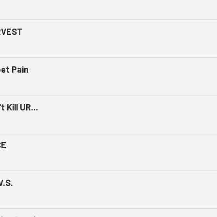
RVEST
et Pain
t Kill UR...
CE
V.S.