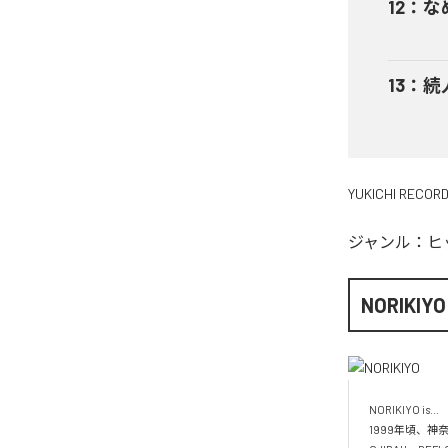
12
：
な
13
：
続
YUKICHI RECOR
ジャンル：
ヒ
NORIKIYO
NORIKIYO is...　 
1999年頃、神奈