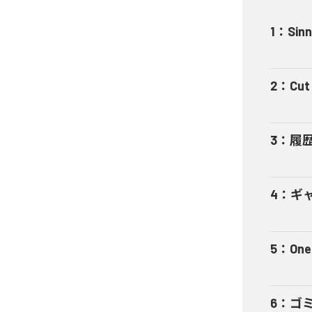
1
：
Sinn
2
：
Cut 
3
：
履
4
：
ギャ
5
：
One
6
：
ゴ