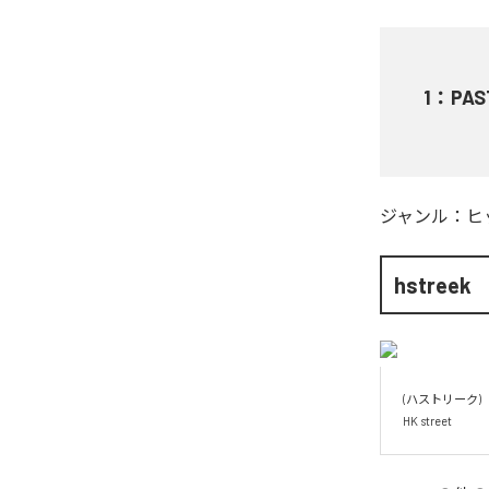
1
：
PAS
ジャンル：
ヒ
hstreek
(ハストリーク)

HK street