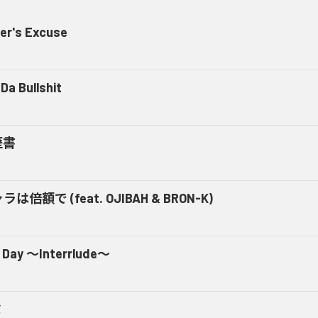
er's Excuse
Da Bullshit
歴書
ラは倍額で (feat. OJIBAH & BRON-K)
 Day ～Interrlude～
ミ