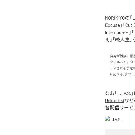
NORIKIYO
Excuse」「Cut
Interrlude～」
ぇ」「続人生」
自身が難病に罹患し
たアルバム。タイトル
ースされる予定
に応える形でリ
なお「
L.I.V.S.
Unlimited
など
各配信サービ