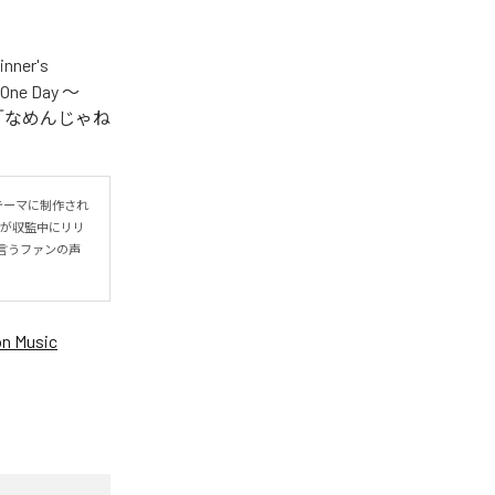
er's
One Day ～
.V.S.」「なめんじゃね
をテーマに制作され
IYOが収監中にリリ
言うファンの声
n Music