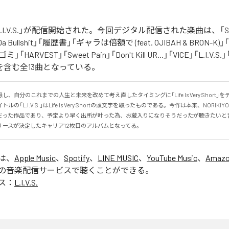
の「L.I.V.S.」が配信開始された。今回デジタル配信された楽曲は、「Sinn
 Da Bullshit」「履歴書」「ギャラは倍額で (feat. OJIBAH & BRON-K)」「
「ゴミ」「HARVEST」「Sweet Pain」「Don't Kill UR...」「VICE」「L.I
を含む全13曲となっている。
、自分のこれまでの人生と未来を改めて考え直したタイミングに「Life Is Very Short」
の「L.I.V.S.」はLife Is Very Shortの頭文字を取ったものである。今作は本来、NORIK
だった作品であり、予定より早く出所が叶った為、お蔵入りになりそうだったが聴きたいと
リースが決定したキャリア12枚目のアルバムとなってる。
」は、
Apple Music
、
Spotify
、
LINE MUSIC
、
YouTube Music
、
Amazo
の音楽配信サービスで聴くことができる。
ス：
L.I.V.S.