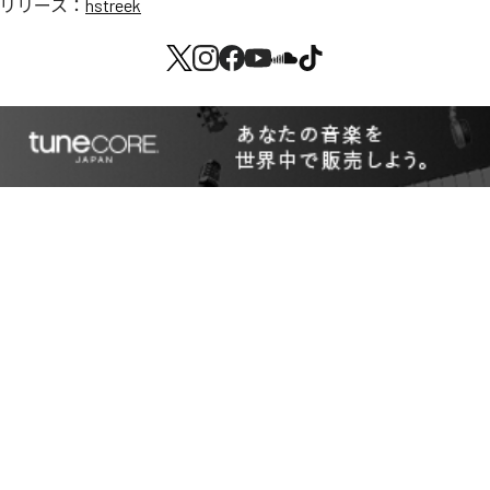
リリース：
hstreek