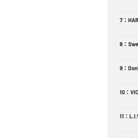
7
：
HA
8
：
Swe
9
：
Don'
10
：
VI
11
：
L.I.