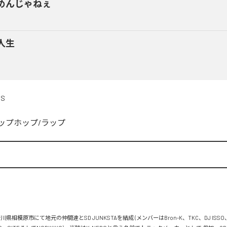
めんじゃねぇ
人生
DS
ップホップ/ラップ


川県相模原市にて地元の仲間達とSD JUNKSTAを結成 (メンバーはBron-K、TKC、DJ ISSO