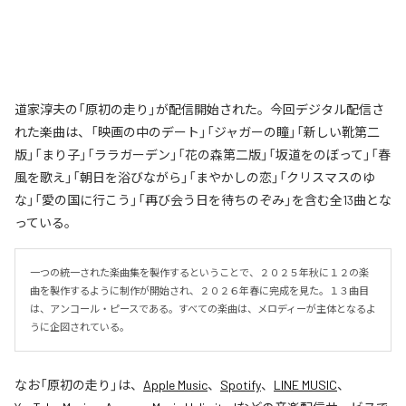
道家淳夫の「原初の走り」が配信開始された。今回デジタル配信さ
れた楽曲は、「映画の中のデート」「ジャガーの瞳」「新しい靴第二
版」「まり子」「ララガーデン」「花の森第二版」「坂道をのぼって」「春
風を歌え」「朝日を浴びながら」「まやかしの恋」「クリスマスのゆ
な」「愛の国に行こう」「再び会う日を待ちのぞみ」を含む全13曲とな
っている。
一つの統一された楽曲集を製作するということで、２０２５年秋に１２の楽
曲を製作するように制作が開始され、２０２６年春に完成を見た。１３曲目
は、アンコール・ピースである。すべての楽曲は、メロディーが主体となるよ
うに企図されている。
なお「
原初の走り
」は、
Apple Music
、
Spotify
、
LINE MUSIC
、