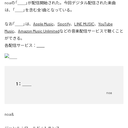
noaの「＿＿」が配信開始された。今回デジタル配信された楽曲
は、「＿＿」を含む全1曲となっている。
なお「
＿＿
」は、
Apple Music
、
Spotify
、
LINE MUSIC
、
YouTube
Music
、
Amazon Music Unlimited
などの音楽配信サービスで聴くこと
ができる。
各配信サービス：
＿＿
1
：
＿＿
noa
noa&