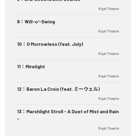
Rigël Theatre
9
：
Will-o'-Swing
Rigël Theatre
10
：
O Morrowless (feat. July)
Rigël Theatre
11
：
Mirelight
Rigël Theatre
12
：
Baron La Croix (feat. ミーウェル)
Rigël Theatre
13
：
Marshlight Stroll - A Duet of Mist and Rain
-
Rigël Theatre