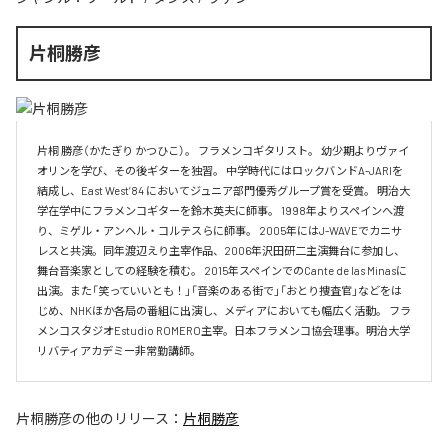
片桐勝彦
片桐 勝彦（かたぎり かつひこ）。 フラメンコギタリスト。 幼少期よりヴァイ
オリンを学び、その後ギターを独習。 中学時代にはロックバンドA-JARIを
結成し、East West’84 においてジュニア部門優秀グループ賞を受賞。 明治大
学在学中にフラメンコギターを鈴木英夫に師事。 1998年よりスペインへ渡
り、ミゲル・アンヘル・コルテスらに師事。 2005年にはJ-WAVEでカニサ
レスと共演。同年渡辺えり主宰作品、2006年沢田研二主演舞台に参加し、
舞台音楽家としての経験を積む。 2015年スペインでのCante de las Minasに
出演。また「笑っていいとも！」「音楽のある街で」「おとり捜査官」などをは
じめ、NHKほか各局の番組に出演し、メディアにおいても幅広く活動。 フラ
メンコスタジオEstudio ROMERO主宰。日本フラメンコ協会理事。明治大学
リバティアカデミー非常勤講師。
片桐勝彦
の他のリリース：
片桐勝彦