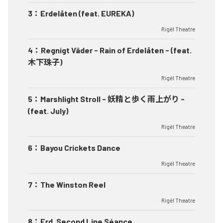
3
：
Erdelåten (feat. EUREKA)
Rigël Theatre
4
：
Regnigt Väder - Rain of Erdelåten - (feat.
木下珠子)
Rigël Theatre
5
：
Marshlight Stroll - 妖精と歩く雨上がり -
(feat. July)
Rigël Theatre
6
：
Bayou Crickets Dance
Rigël Theatre
7
：
The Winston Reel
Rigël Theatre
8
：
Erd. Second Line Séance