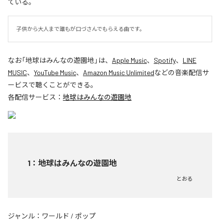
ている。
子供から大人まで誰もが口づさんでもらえる曲です。
なお「
地球はみんなの遊園地
」は、
Apple Music
、
Spotify
、
LINE
MUSIC
、
YouTube Music
、
Amazon Music Unlimited
などの音楽配信サ
ービスで聴くことができる。
各配信サービス：
地球はみんなの遊園地
1
：
地球はみんなの遊園地
とおる
ジャンル：
ワールド
/
ポップ