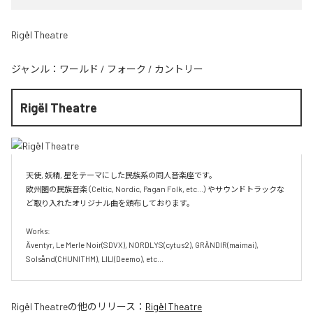
Rigël Theatre
ジャンル：
ワールド
/
フォーク
/
カントリー
Rigël Theatre
天使, 妖精, 星をテーマにした民族系の同人音楽座です。

欧州圏の民族音楽（Celtic, Nordic, Pagan Folk, etc...）やサウンドトラックな
ど取り入れたオリジナル曲を頒布しております。

Works:

Äventyr, Le Merle Noir(SDVX), NORDLYS(cytus2), GRÄNDIR(maimai), 
Solsånd(CHUNITHM), LILI(Deemo), etc...
Rigël Theatre
の他のリリース：
Rigël Theatre