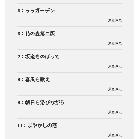
5
：
ララガーデン
道家淳夫
6
：
花の森第二版
道家淳夫
7
：
坂道をのぼって
道家淳夫
8
：
春風を歌え
道家淳夫
9
：
朝日を浴びながら
道家淳夫
10
：
まやかしの恋
道家淳夫