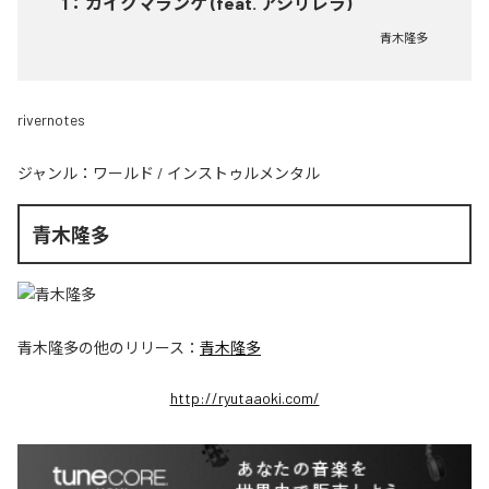
1
：
カイクマランケ (feat. アシリレラ)
青木隆多
rivernotes
ジャンル：
ワールド
/
インストゥルメンタル
青木隆多
青木隆多
の他のリリース：
青木隆多
http://ryutaaoki.com/