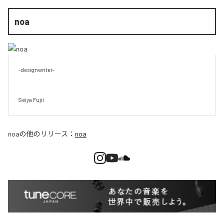
noa
-designwriter-

Seiya Fujii
noa
の他のリリース：
noa