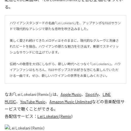
る。
ハワイアンスタンダードの名曲「Lei Lokelani」を、アップテンポなR&Bサウン
ドで現代的なアレンジで新たな息吹を吹き込みました。

美しく愛され続けてきたメロディはそのままに、現代的なグルーヴと洗練さ
れたビートを融合。ハワイアンの新たな魅力を引き出す、斬新でスタイリッ
シュなサウンドに仕上げています。

伝統への敬意を大切にしながら、新しい時代へとつなぐ「Lei Lokelani」。ハワ
イアンファンはもちろん、R&Bやポップスがお好きな方にも楽しんでいただ
ける一曲です。ぜひ、新しいハワイアンの世界をお楽しみください。
なお「
Lei Lokelani (Remix)
」は、
Apple Music
、
Spotify
、
LINE
MUSIC
、
YouTube Music
、
Amazon Music Unlimited
などの音楽配信サ
ービスで聴くことができる。
各配信サービス：
Lei Lokelani (Remix)