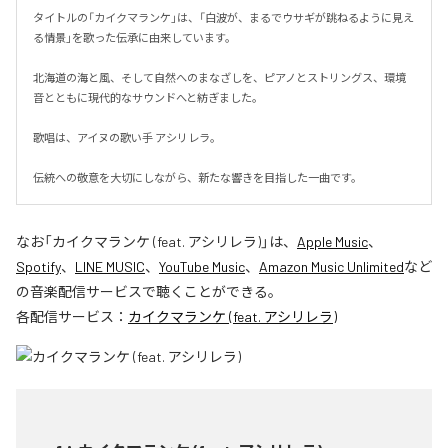
タイトルの「カイクマランケ」は、「白波が、まるでウサギが跳ねるように見え
る情景」を歌った伝承に由来しています。

北海道の海と風、そして自然へのまなざしを、ピアノとストリングス、環境
音とともに現代的なサウンドへと紡ぎました。

歌唱は、アイヌの歌い手 アシリレラ。

伝統への敬意を大切にしながら、新たな響きを目指した一曲です。
なお「
カイクマランケ (feat. アシリレラ)
」は、
Apple Music
、
Spotify
、
LINE MUSIC
、
YouTube Music
、
Amazon Music Unlimited
など
の音楽配信サービスで聴くことができる。
各配信サービス：
カイクマランケ (feat. アシリレラ)