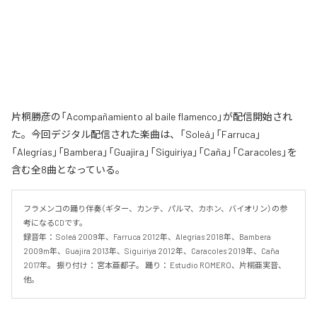
片桐勝彦の「Acompañamiento al baile flamenco」が配信開始され
た。今回デジタル配信された楽曲は、「Soleá」「Farruca」
「Alegrías」「Bambera」「Guajira」「Siguiriya」「Caña」「Caracoles」を
含む全8曲となっている。
フラメンコの踊り伴奏（ギター、カンテ、パルマ、カホン、バイオリン）の参
考になるCDです。 

録音年： Soleá 2009年、Farruca 2012年、Alegrías 2018年、Bambera 
2009m年、Guajira 2013年、Siguiriya 2012年、Caracoles 2019年、Caña 
2017年。 振り付け： 宮本亜都子。 踊り： Estudio ROMERO、片桐亜実音、
他。