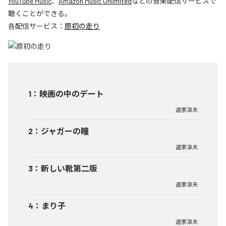
YouTube Music
、
Amazon Music Unlimited
などの音楽配信サービスで
聴くことができる。
各配信サービス：
原初の走り
1
：
映画の中のデート
道家淳夫
2
：
ジャガーの瞳
道家淳夫
3
：
新しい靴第二版
道家淳夫
4
：
まり子
道家淳夫