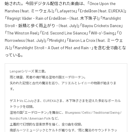
始された。今回デジタル配信された楽曲は、「Once Upon the
Marshes (feat. ミーウェル)」「Lafayette」「Erdelåten (feat. EUREKA)」
「Regnigt Väder - Rain of Erdelåten - (feat. 木下珠子)」「Marshlight
Stroll - 妖精と歩く雨上がり - (feat. July)」「Bayou Crickets Dance」
「The Winston Reel」「Erd. Second Line Séance」「Will-o'-Swing」「O
Morrowless (feat. July)」「Mirelight」「Baron La Croix (feat. ミーウェ
ル)」「Marshlight Stroll - A Duet of Mist and Rain -」を含む全13曲とな
っている。
Lengselシリーズ 第三章。

雨と精霊、死者の魂が眠る湿地の国エーデローテン。

失われた記憶と古代の魔法を巡り、アリエルとレイニーの物語が始まりま
す。

ゲストVo.にJulyさま、EUREKAさま、木下珠子さまを迎えた多彩なボーカル
トラックを収録。

湿地の国「エーデローテン」を舞台に、Bluegrass / Celtic / Traditional Swing / 
Nordic Folk / American Folk など、

土着的で幻想的な音楽世界を描く、全13曲を収録。

南部ルーツミュージックとケルトが織りなす、“雨と魔法のサウンドトラッ