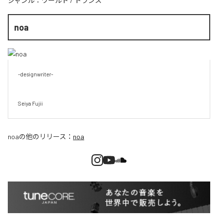
ジャンル：
ワールド
/
トランス
noa
-designwriter-

Seiya Fujii
noa
の他のリリース：
noa