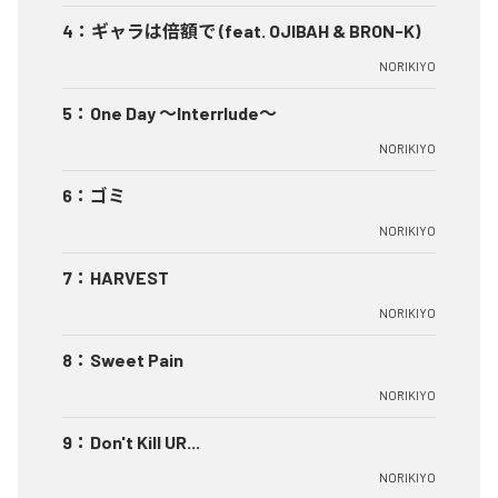
4
：
ギャラは倍額で (feat. OJIBAH & BRON-K)
NORIKIYO
5
：
One Day ～Interrlude～
NORIKIYO
6
：
ゴミ
NORIKIYO
7
：
HARVEST
NORIKIYO
8
：
Sweet Pain
NORIKIYO
9
：
Don't Kill UR...
NORIKIYO