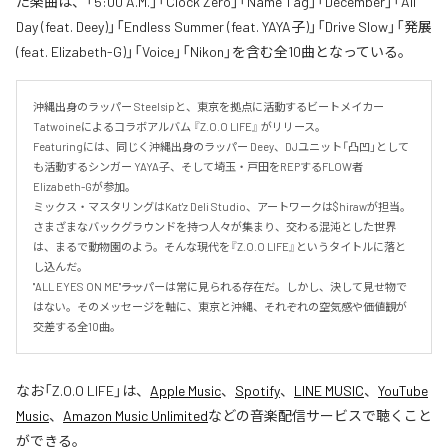
た楽曲は、「5:00 A.M.」「Clock Zero」「Name Tag」「December」「All
Day (feat. Deey)」「Endless Summer (feat. YAYA子)」「Drive Slow」「発展
(feat. Elizabeth-G)」「Voice」「Nikon」を含む全10曲となっている。
沖縄出身のラッパー Steelsipと、東京を拠点に活動するビートメイカー 
Tatwoineによるコラボアルバム 『Z.O.O LIFE』 がリリース。

Featuringには、同じく沖縄出身のラッパー Deey、DJユニット「凸凹」として
も活動するシンガー YAYA子、そして埼玉・戸田をREPするFLOW者 
Elizabeth-Gが参加。

ミックス・マスタリングはKat'z Deli Studio、アートワークは$hirawが担当。

さまざまなバックグラウンドを持つ人々が集まり、交わる混沌とした世界
は、まるで動物園のよう。そんな現代を『Z.O.O LIFE』というタイトルに落と
し込んだ。

"ALL EYES ON ME"――ラッパーは常に見られる存在だ。しかし、決して見せ物で
はない。そのメッセージを軸に、東京と沖縄、それぞれの空気感や価値観が
交差する全10曲。
なお「
Z.O.O LIFE
」は、
Apple Music
、
Spotify
、
LINE MUSIC
、
YouTube
Music
、
Amazon Music Unlimited
などの音楽配信サービスで聴くこと
ができる。