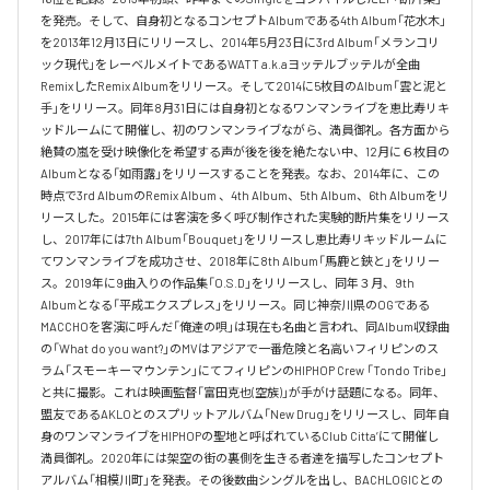
を発売。そして、自身初となるコンセプトAlbumである4th Album「花水木」
を2013年12月13日にリリースし、2014年5月23日に3rd Album「メランコリ
ック現代」をレーベルメイトであるWATT a.k.aヨッテルブッテルが全曲
RemixしたRemix Albumをリリース。そして2014に5枚目のAlbum「雲と泥と
手」をリリース。同年8月31日には自身初となるワンマンライブを恵比寿リキ
ッドルームにて開催し、初のワンマンライブながら、満員御礼。各方面から
絶賛の嵐を受け映像化を希望する声が後を後を絶たない中、12月に６枚目の
Albumとなる「如雨露」をリリースすることを発表。なお、2014年に、この
時点で3rd AlbumのRemix Album 、4th Album、5th Album、6th Albumをリ
リースした。2015年には客演を多く呼び制作された実験的断片集をリリース
し、2017年には7th Album「Bouquet」をリリースし恵比寿リキッドルームに
てワンマンライブを成功させ、2018年に8th Album「馬鹿と鋏と」をリリー
ス。2019年に9曲入りの作品集「O.S.D」をリリースし、同年３月、9th 
Albumとなる「平成エクスプレス」をリリース。同じ神奈川県のOGである
MACCHOを客演に呼んだ「俺達の唄」は現在も名曲と言われ、同Album収録曲
の「What do you want?」のMVはアジアで一番危険と名高いフィリピンのス
ラム「スモーキーマウンテン」にてフィリピンのHIPHOP Crew 「Tondo Tribe」
と共に撮影。これは映画監督「富田克也(空族)」が手がけ話題になる。同年、
盟友であるAKLOとのスプリットアルバム「New Drug」をリリースし、同年自
身のワンマンライブをHIPHOPの聖地と呼ばれているClub Citta’にて開催し
満員御礼。2020年には架空の街の裏側を生きる者達を描写したコンセプト
アルバム「相模川町」を発表。その後数曲シングルを出し、BACHLOGICとの