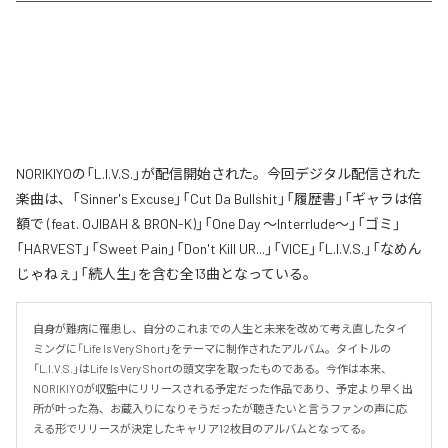
NORIKIYOの「L.I.V.S.」が配信開始された。今回デジタル配信された
楽曲は、「Sinner's Excuse」「Cut Da Bullshit」「履歴書」「ギャラは倍
額で (feat. OJIBAH & BRON-K)」「One Day ～Interrlude～」「ゴミ」
「HARVEST」「Sweet Pain」「Don't Kill UR...」「VICE」「L.I.V.S.」「なめん
じゃねぇ」「続人生」を含む全13曲となっている。
自身が難病に罹患し、自分のこれまでの人生と未来を改めて考え直したタイ
ミングに「Life Is Very Short」をテーマに制作されたアルバム。タイトルの
「L.I.V.S.」はLife Is Very Shortの頭文字を取ったものである。今作は本来、
NORIKIYOが収監中にリリースされる予定だった作品であり、予定より早く出
所が叶った為、お蔵入りになりそうだったが聴きたいと言うファンの声に応
える形でリリースが決定したキャリア12枚目のアルバムとなってる。