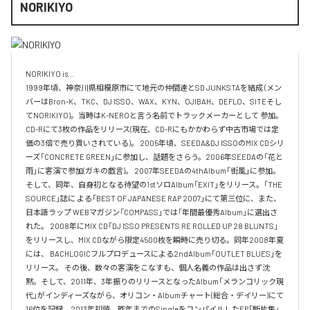
NORIKIYO
NORIKIYO is...　 

1999年頃、神奈川県相模原市にて地元の仲間達とSD JUNKSTAを結成 (メン
バーはBron-K、TKC、DJ ISSO、WAX、KYN、OJIBAH、DEFLO、SITEそし
てNORIKIYO)。当時はK-NEROと言う名前でトラックメーカーとして 参加。
CD-Rにて3枚の作品をリリース(現在、CD-Rにもかかわらず中古市場では定
価の3倍で売り買いされている)。 2005年頃、SEEDA&DJ ISSOのMIX CDシリ
ーズ「CONCRETE GREEN」に参加し、話題をさらう。2006年SEEDAの「花と
雨」に客演で参加(ガキの戯言)。 2007年SEEDAの4thAlbum「街風」に参加。
そして、同年、自身初となる待望の1stソロAlbum「EXIT」をリリース。「THE 
SOURCE」誌に よる「BEST OF JAPANESE RAP 2007」にて第三位に、また、
日本語ラップ WEBマガジン「COMPASS」では「年間最優秀Album」に選出さ
れた。 2008年にMIX CD「DJ ISSO PRESENTS RE ROLLED UP 28 BLUNTS」 
をリリースし、MIX CDながら限定4500枚を瞬時に売り切る。同年2008年夏
には、 BACHLOGICフルプロデュースによる2ndAlbum「OUTLET BLUES」を
リリース。 その後、数々の客演をこなすも、個人名義の作品は出さず沈
黙。そして、2011年、3年振りのリリースとなったAlbum「メランコリック現
代」がインディーズながら、オリコン・Albumチャート(総合・デイリー)にて
16位を記録。2013年初頭、昨年までのSingleをコンパイルしたEP「断片集」