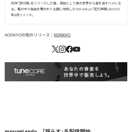
共作「流行病」をリリースした後、突如として表の世界から姿を消すハメにな
る。檻の中で自由を奪われてる間に作詞した10th Album「犯行声明」は2023
年6月リリース。
NORIKIYO
の他のリリース：
NORIKIYO
masumi endo、「揺らす」を配信開始