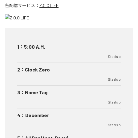
各配信サービス：
Z.O.O LIFE
1
：
5:00 A.M.
Steelsip
2
：
Clock Zero
Steelsip
3
：
Name Tag
Steelsip
4
：
December
Steelsip
5
：
All Day (feat. Deey)