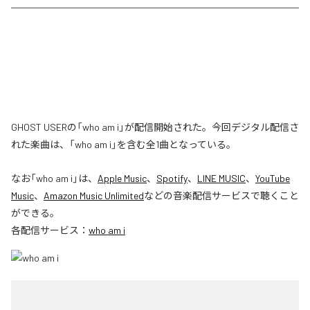
GHOST USERの「who am i」が配信開始された。今回デジタル配信さ
れた楽曲は、「who am i」を含む全1曲となっている。
なお「
who am i
」は、
Apple Music
、
Spotify
、
LINE MUSIC
、
YouTube
Music
、
Amazon Music Unlimited
などの音楽配信サービスで聴くこと
ができる。
各配信サービス：
who am i