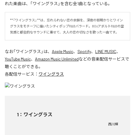
れた楽曲は、「ワイングラス」を含む全1曲となっている。
**『ワイングラス』**は、忘れられない恋の余韻を、深夜の街明かりとワイン
グラスをモチーフに描いたシティポップR&Bバラード。80sアダルトR&Bの空
気感と都会的なサウンドに乗せて、大人の恋の切なさを歌った一曲です。
なお「
ワイングラス
」は、
Apple Music
、
Spotify
、
LINE MUSIC
、
YouTube Music
、
Amazon Music Unlimited
などの音楽配信サービスで
聴くことができる。
各配信サービス：
ワイングラス
1
：
ワイングラス
西川輝