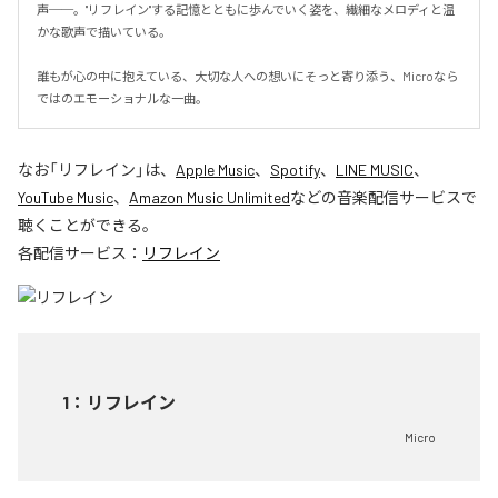
声──。"リフレイン"する記憶とともに歩んでいく姿を、繊細なメロディと温
かな歌声で描いている。

誰もが心の中に抱えている、大切な人への想いにそっと寄り添う、Microなら
ではのエモーショナルな一曲。
なお「
リフレイン
」は、
Apple Music
、
Spotify
、
LINE MUSIC
、
YouTube Music
、
Amazon Music Unlimited
などの音楽配信サービスで
聴くことができる。
各配信サービス：
リフレイン
1
：
リフレイン
Micro