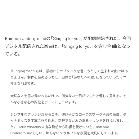
Bamboo Undergroundの「Singing for you」が配信開始された。今回
デジタル配信された楽曲は、「Singing for you」を含む全1曲となっ
ている。
『Singing for You』は、最初からラブソングを書こうとして生まれた曲ではあ
りません。制作を進めるうちに、自然と「あなたへの歌」になっていったミニ
マルなR&Bです。

大切な人を思い浮かべるだけで、何気ない一日が少しだけ優しく見える。そ
んな小さな心の変化をテーマにしています。

シンプルなアレンジだからこそ、煌びやかなコーラスワークや音の余白、ダ
イナミクスを丁寧に作り込み、新鮮で温かみのあるサウンドを目指しまし
た。Tierra Whackの自由な発想から影響を受けつつも、Bamboo 
Undergroundらしい、飾らないソウルフルな表現を大切にしています。