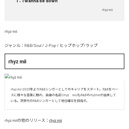
1
：
I wanna be down
rhyz mii
rhyz mii
ジャンル：
R&B/Soul
/
J-Pop
/
ヒップホップ/ラップ
rhyz mii
rhyz mii 2023年よりR&Bシンガーとしてのキャリアをスタート。R&Bをベー
スに様々な音楽に触れ、自身の名前（rhyz　mii)もR&Bのrhythmが由来して
いる。次世代のR&Bシンガーとして地位確立を目指す。
rhyz mii
の他のリリース：
rhyz mii