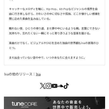
キャッチーなメロディを軸に、Hip-Hop、Alt-Popなどジャンルの境界を自
由に行き来しながら、かわいさの中に切なさや孤独、どこか懐かしい感情を
閉じ込めた楽曲を生み出している。

眠れない夜、ひとりの帰り道、まだ夢の中にいるような朝。言葉にできない
気持ちや、忘れたくない一瞬にそっと寄り添うような音楽を届ける。

楽曲だけでなく、ビジュアルやSNSを含めた独自の世界観も1naの表現のひ
とつ。

まだ出会っていない音の中で、いつかあなたに会えますように。
1na
の他のリリース：
1na