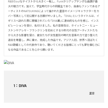
R&B/Soulなテイストから大きく一転し、Funkかつアップテンポな曲調が最
大の魅力です。加えて、学生時代からの同級生であり、自身もファンであるア
ーティストのNATSUKINGによって描かれた里音のイメージキャラクターをカ
バー写真として初公開する念願が叶いました。『DIVA』というタイトルは、イ
ギリスへ訪れた際に開催されていた「DIVA展」に運命的なものを感じ、インス
ピレーションを受け、名付けました。私の音楽性は、ホイット二ー・ヒュー
ストンやアレサ・フランクリンを初めとする19年代の女性アーティストたち
から大きな影響を受け、彼女たちが女性差別の時代を音楽の力で塗り替えた
過去を尊重し、声に乗せ、完成した作品です。アジア人初、世界へ羽ばたく
R&B歌姫としての代表作であり、聴いてくださる皆様にとっても夢を掴む力に
なる作品であることを心から願います。
1
：
DIVA
里音