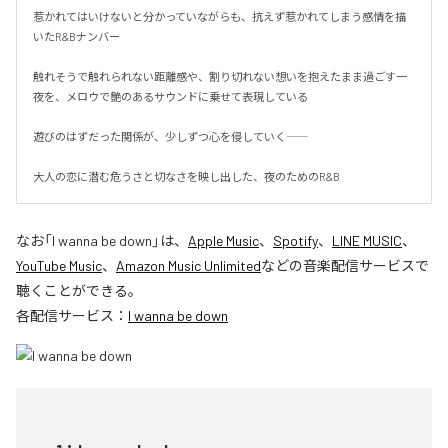
惹かれてはいけないと分かっていながらも、抗えず惹かれてしまう感情を描
いたR&Bナンバー

触れそうで触れられない距離感や、割り切れない想いを抱えたまま過ごす一
夜を、メロウで艶のあるサウンドに乗せて表現している

遊びのはずだった関係が、少しずつ心を侵していく――

大人の恋に潜む危うさと切なさを映し出した、夜のためのR&B
なお「
I wanna be down
」は、
Apple Music
、
Spotify
、
LINE MUSIC
、
YouTube Music
、
Amazon Music Unlimited
などの音楽配信サービスで
聴くことができる。
各配信サービス：
I wanna be down