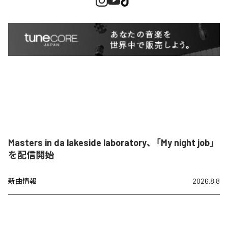
Masters in da lakeside laboratory、「My night job」
を配信開始
新曲情報
2026.8.8