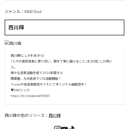
ジャンル：
R&B/Soul
西川輝
西川輝(にしかわあきら)

「人々の喜怒哀楽に寄り添い、歌を丁寧に届けること」を大切にした唄い
人。

様々な音楽活動を経て2024年度から

関東圏、九州各地でソロ活動開始！

iTunesや各音楽配信サイトにてオリジナル曲配信中！

▼SNSリンク

https://lit.link/akira070901
西川輝
の他のリリース：
西川輝