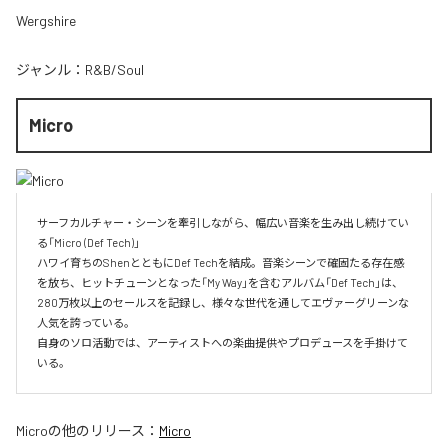
Wergshire
ジャンル：
R&B/Soul
Micro
サーフカルチャー・シーンを牽引しながら、幅広い音楽を生み出し続けてい
る「Micro (Def Tech)」

ハワイ育ちのShenとともにDef Techを結成。音楽シーンで確固たる存在感
を放ち、ヒットチューンとなった「My Way」を含むアルバム「Def Tech」は、
280万枚以上のセールスを記録し、様々な世代を通してエヴァーグリーンな
人気を誇っている。

自身のソロ活動では、アーティストへの楽曲提供やプロデュースを手掛けて
いる。
Micro
の他のリリース：
Micro