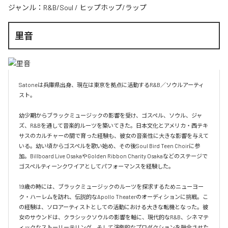
ジャンル：
R&B/Soul
/
ヒップホップ/ラップ
里音
Satoneは兵庫県出身、現在は東京を拠点に活動するR&B／ソウルアーティ
スト。

幼少期からブラックミュージックの影響を受け、ゴスペル、ソウル、ジャ
ズ、R&Bを通して音楽的ルーツを築いてきた。日本文化とアメリカ・西テキ
サスのカルチャーの間で育った経験も、彼女の音楽性に大きな影響を与えて
いる。幼い頃からゴスペルを歌い始め、その後Soul Bird Teen Choirに参
加。Billboard Live OsakaやGolden Ribbon Charity Osakaなどのステージで
ゴスペルティーンクワイアとしてパフォーマンスを経験した。

19歳の時には、ブラックミュージックのルーツを探求するためニューヨー
ク・ハーレムを訪れ、伝説的なApollo Theaterのオーディションに挑戦。こ
の経験は、ソロアーティストとしての活動における大きな転機となった。彼
女のサウンドは、クラシックソウルの影響を軸に、現代的なR&B、シネマテ
ィックなストーリーテリング、そして演劇的なプロダクションを融合させた