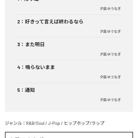
夕凪 ゆうなぎ
2
：
好きって言えば終わるなら
夕凪 ゆうなぎ
3
：
また明日
夕凪 ゆうなぎ
4
：
鳴らないまま
夕凪 ゆうなぎ
5
：
通知
夕凪 ゆうなぎ
ジャンル：
R&B/Soul
/
J-Pop
/
ヒップホップ/ラップ