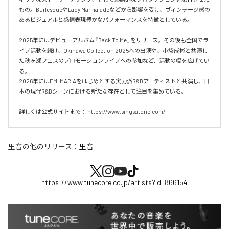
もの。BurlesqueやLady Marmaladeなどから影響を受け、ヴィンテージ感の
あるビジュアルと感情表現豊かなパフォーマンスを特徴としている。

2025年にはデビューアルバム『Back To Me』をリリース。その後も全国でラ
イブ活動を続け、Okinawa Collection 2025への出演や、小袋成彬と共演し
た秋ヶ瀬フェスのプロモーションライブへの参加など、活動の幅を広げてい
る。

2026年にはEMI MARIAをはじめとする実力派R&Bアーティストと共演し、日
本の現代R&Bシーンにおける新たな存在として注目を集めている。

詳しくは公式サイトまで： https://www.singsatone.com/
里音
の他のリリース：
里音
https://www.tunecore.co.jp/artists?id=866154