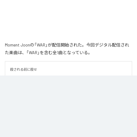
Moment Joonの「WAR」が配信開始された。今回デジタル配信され
た楽曲は、「WAR」を含む全1曲となっている。
殺される前に殺せ
なお「
WAR
」は、
Apple Music
、
Spotify
、
LINE MUSIC
、
YouTube
Music
、
Amazon Music Unlimited
などの音楽配信サービスで聴くこと
ができる。
各配信サービス：
WAR