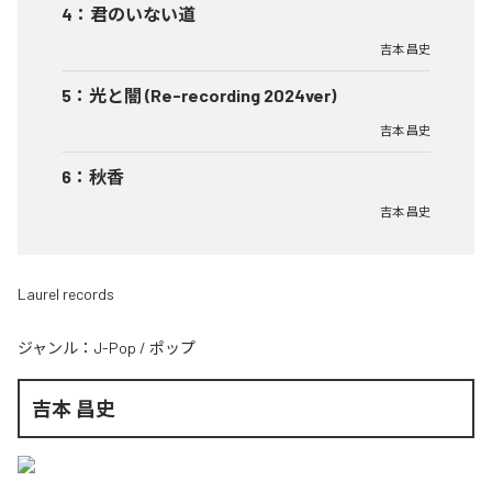
4
：
君のいない道
吉本 昌史
5
：
光と闇 (Re-recording 2024ver)
吉本 昌史
6
：
秋香
吉本 昌史
Laurel records
ジャンル：
J-Pop
/
ポップ
吉本 昌史