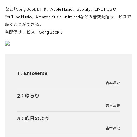
なお「
Song Book B
」は、
Apple Music
、
Spotify
、
LINE MUSIC
、
YouTube Music
、
Amazon Music Unlimited
などの音楽配信サービスで
聴くことができる。
各配信サービス：
Song Book B
1
：
Entoverse
吉本 昌史
2
：
ゆらり
吉本 昌史
3
：
昨日のよう
吉本 昌史