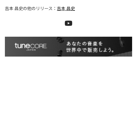
吉本 昌史
の他のリリース：
吉本 昌史