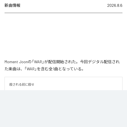
新曲情報
2026.8.6
Moment Joonの「WAR」が配信開始された。今回デジタル配信され
た楽曲は、「WAR」を含む全1曲となっている。
殺される前に殺せ
なお「
WAR
」は、
Apple Music
、
Spotify
、
LINE MUSIC
、
YouTube
Music
、
Amazon Music Unlimited
などの音楽配信サービスで聴くこと
ができる。
各配信サービス：
WAR