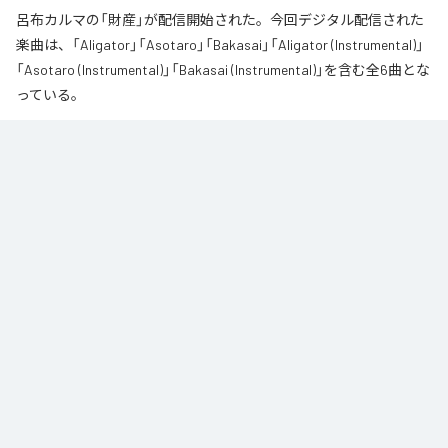
呂布カルマの「財産」が配信開始された。今回デジタル配信された
楽曲は、「Aligator」「Asotaro」「Bakasai」「Aligator (Instrumental)」
「Asotaro (Instrumental)」「Bakasai (Instrumental)」を含む全6曲とな
っている。
なお「
財産
」は、
Apple Music
、
Spotify
、
LINE MUSIC
、
YouTube
Music
、
Amazon Music Unlimited
などの音楽配信サービスで聴くこと
ができる。
各配信サービス：
財産
1
：
Aligator
呂布カルマ
2
：
Asotaro