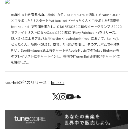
94年生まれ佐賀県出身、神奈川在住。SUSHIBOYSで活動するFARMHOUSE
とコラボした「リスタートfeat.kou-kei」やぜったくんとコラボした「温泉街 
feat.kou-kei」で客演を果たし、OTAI RECORD主催のビートグランプリ2020
でファイナリストになったucと2021年に「Picky Patchwork」をリリース。

SUKISHAによるアルバム「Kiss the Knowledge Knives」において、kojikoji、
ぜったくん、FARMHOUSE、空音、Rin音が参加し、そのアルバムで中核を
担い、Spotify Japan 急上昇チャートやApple MusicでのTokyo Highway等
のプレイリストにチャートインし、香港のITunes DailyHIPHOPチャート1位
を獲得した。
kou-kei
の他のリリース：
kou-kei