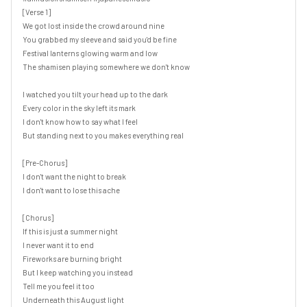
[Verse 1]

We got lost inside the crowd around nine

You grabbed my sleeve and said you'd be fine

Festival lanterns glowing warm and low

The shamisen playing somewhere we don't know

I watched you tilt your head up to the dark

Every color in the sky left its mark

I don't know how to say what I feel

But standing next to you makes everything real

[Pre-Chorus]

I don't want the night to break

I don't want to lose this ache

[Chorus]

If this is just a summer night

I never want it to end

Fireworks are burning bright

But I keep watching you instead

Tell me you feel it too

Underneath this August light
