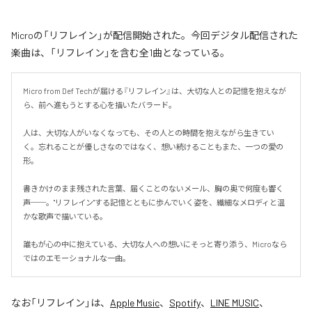
Microの「リフレイン」が配信開始された。今回デジタル配信された
楽曲は、「リフレイン」を含む全1曲となっている。
Micro from Def Techが届ける『リフレイン』は、大切な人との記憶を抱えなが
ら、前へ進もうとする心を描いたバラード。

人は、大切な人がいなくなっても、その人との時間を抱えながら生きてい
く。忘れることが優しさなのではなく、想い続けることもまた、一つの愛の
形。

書きかけのまま残された言葉、届くことのないメール、胸の奥で何度も響く
声──。"リフレイン"する記憶とともに歩んでいく姿を、繊細なメロディと温
かな歌声で描いている。

誰もが心の中に抱えている、大切な人への想いにそっと寄り添う、Microなら
ではのエモーショナルな一曲。
なお「
リフレイン
」は、
Apple Music
、
Spotify
、
LINE MUSIC
、