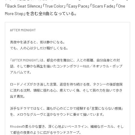
「Back Seat Silence」「True Color」「Easy Pace」「Scars Fade」「One
More Step」を含む全8曲となっている。
AFTER MIDNIGHT

真夜中を過ぎると、街は静かになる。

でも、人の心は少しだけ騒がしくなる。

『AFTER MIDNIGHT』は、都会の夜を舞台に、人との距離、自分自身との対
話、そして静かな再生を描いたコンテンポラリーR&B／ネオソウル・ポップ
アルバムです。

ロードノイズがかき消した言葉、返信を待ち続ける夜、タクシーの後部座席
に流れる沈黙、情報に揺れる心、癒えていく傷、そして肩の力を抜いて歩き
出す勇気。

派手なドラマではなく、誰もが心のどこかで経験する「言葉にならない感情」
を、メロウなグルーヴと温かなサウンドに乗せて描いています。

Rhodesの柔らかな響き、深く心地よいベースライン、繊細なボーカル、そし
て都会の夜景のように広がるサウンドスケープ。
