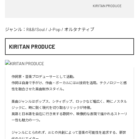
KIRITAN PRODUCE
ジャンル：
R&B/Soul
/
J-Pop
/
オルタナティブ
KIRITAN PRODUCE
作詞家・音楽プロデューサーとして活動。

作詞は自身で手がけ、作曲・ボーカルにはAI技術を活用。テクノロジーと感
性を融合させた楽曲制作スタイル。

楽曲ジャンルはポップス、シティポップ、ロックなど幅広く、時にノスタル
ジックに、時に鋭く現代を切り取るリリックが特徴。

英語と日本語を自在に行き来する歌詞や、映像的な表現で描かれるストーリ
ー性も魅力の一つ。

ジャンルにとらわれず、AIとの共創によって音楽の可能性を追求する、新世
代のクリエイター。