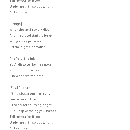
Tell me you feel it too

Underneath this August light

All I want is you

[Bridge]

When the last firework dies

And the crowd starts to leave

Will you stay just a while

Let the night air breathe

I'm afraid if I blink

You'll dissolve like the smoke

So I'll hold on to this

Like a half-written note

[Final Chorus]

If this is just a summer night

I never want it to end

Fireworks are burning bright

But I keep watching you instead

Tell me you feel it too

Underneath this August light

All I want is you
