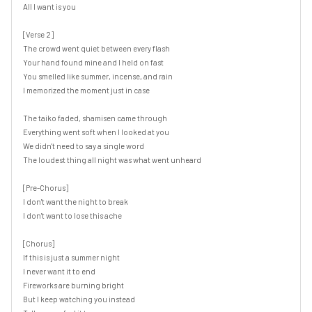
All I want is you

[Verse 2]

The crowd went quiet between every flash

Your hand found mine and I held on fast

You smelled like summer, incense, and rain

I memorized the moment just in case

The taiko faded, shamisen came through

Everything went soft when I looked at you

We didn't need to say a single word

The loudest thing all night was what went unheard

[Pre-Chorus]

I don't want the night to break

I don't want to lose this ache

[Chorus]

If this is just a summer night

I never want it to end

Fireworks are burning bright

But I keep watching you instead
