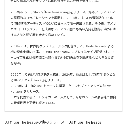
ナログ感あふれるサウンドは国内外から高い評価を受けている。

2003年にソロアルバム『New Awakening』をリリース。海外アーティストと
の積極的なコラボレーションを展開し、2004年にはL.A.の音楽誌「URB」に
て“期待するアーティスト100人”に日本人で唯一選出される。その後、アメリ
カやヨーロッパツアーを成功させ、アジア圏でも高い支持を獲得。海外にお
ける人気と認知度を大きく高めていく。

2014年には、世界的クラブミュージック配信メディア Boiler Room による
初の東京中継に出演。DJ Mitsu the BeatsのDJプレイはライブ配信され、ア
ーカイブ動画は長時間にも関わらず約56万再生を記録するなど大きな反響
を呼ぶ。

2020年より再びソロ活動を本格化。2024年、GAGLEとして6年半ぶりとな
る7thアルバム『Plan G.』をリリース。

2025年には、海とChillをテーマに構築したコンセプト・アルバム「New 
Horizon」をリリース。

日本を代表するビートメイカーの一人として、今なおシーンの最前線で独自
の音楽世界を更新し続けている。
DJ Mitsu The Beats
の他のリリース：
DJ Mitsu The Beats