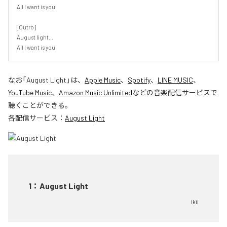
All I want is you

[Outro]

August light...

All I want is you
なお「
August Light
」は、
Apple Music
、
Spotify
、
LINE MUSIC
、
YouTube Music
、
Amazon Music Unlimited
などの音楽配信サービスで
聴くことができる。
各配信サービス：
August Light
1
：
August Light
ikii