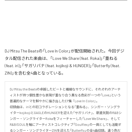
DJ Mitsu The Beatsの「Love In Color」が配信開始された。今回デジ
タル配信された楽曲は、「Love We Share (feat. Roka)」「重ねる
(feat. iri)」「サガリバナ (feat. kojikoji & HUNGER)」「Butterfly (feat.
ZIN)」を含む全4曲となっている。
DJ Mitsu the Beatsの卓越したビートと繊細なサウンドに、それぞれのアーテ
ィストが持つ個性豊かな表現が重なり合う異なる色彩が一つの「Love」という
普遍的なテーマを鮮やかに描き出したEP集 『Love In Color』。

収録曲は、iriとの初コラボレーションとなる「重ねる」、シンガー・ソングラ
イターkojikojiとGAGLEのHUNGERを迎えた「サガリバナ」、新進気鋭のR&Bシ
ンガー・ソングライターRokaをフィーチャーした「Love We Share」、そして
R&B/SOULを軸にアーティストコレクティブ「Soulflex」の一員としても活動す
るシンガー・ソングライターZINを迎えた「Butterfly」の全4曲収録。違う色だ