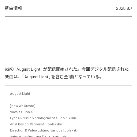
新曲情報
2026.8.7
ikiiの「August Light」が配信開始された。今回デジタル配信された
楽曲は、「August Light」を含む全1曲となっている。
August Light

[How We Create]

Vocals:Suno AI

Lyrics & Music & Arrangement:Suno AI × ikii

Art & Design:Various AI Tools × ikii

Direction & Video Editing:Various Tools × ikii

#aimusic#shamisen #japanesemusic
