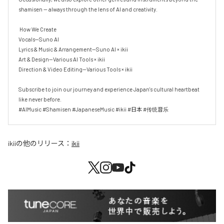
shamisen — always through the lens of AI and creativity.

 How We Create

Vocals—Suno AI

Lyrics & Music & Arrangement—Suno AI × ikii

Art & Design—Various AI Tools × ikii

Direction & Video Editing—Various Tools × ikii

Subscribe to join our journey and experience Japan's cultural heartbeat 
like never before.

#AIMusic #Shamisen #JapaneseMusic #ikii #日本 #传统音乐
ikii
の他のリリース：
ikii