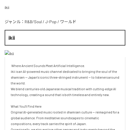
ikii
ジャンル：
R&B/Soul
/
J-Pop
/
ワールド
ikii
 Where Ancient Sounds Meet Artificial Intelligence.

ikii is an AI-powered music channel dedicated to bringing the soul of the 
shamisen — Japan's iconic three-stringed instrument — to listeners around 
the world.

We blend centuries-old Japanese musical tradition with cutting-edge AI 
technology, creating a sound that is both timeless and entirely new.

What You'll Find Here

Original AI-generated music rooted in shamisen culture — reimagined for a 
global audience. From meditative soundscapes to cinematic 
compositions, every track carries the spirit of Japan.

Occasionally, we also explore other genres and instruments beyond the 