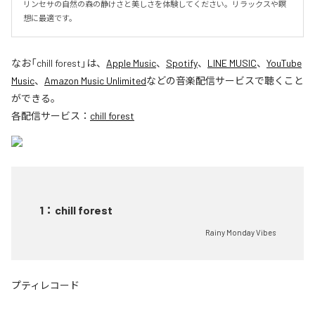
リンセサの自然の森の静けさと美しさを体験してください。リラックスや瞑
想に最適です。‍
なお「
chill forest
」は、
Apple Music
、
Spotify
、
LINE MUSIC
、
YouTube
Music
、
Amazon Music Unlimited
などの音楽配信サービスで聴くこと
ができる。
各配信サービス：
chill forest
1
：
chill forest
Rainy Monday Vibes
プティレコード