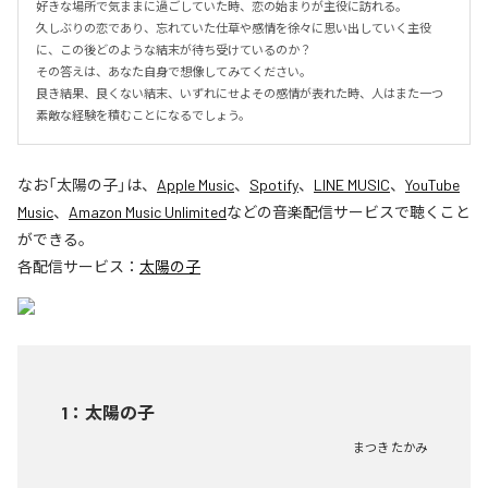
好きな場所で気ままに過ごしていた時、恋の始まりが主役に訪れる。

久しぶりの恋であり、忘れていた仕草や感情を徐々に思い出していく主役
に、この後どのような結末が待ち受けているのか？

その答えは、あなた自身で想像してみてください。

良き結果、良くない結末、いずれにせよその感情が表れた時、人はまた一つ
素敵な経験を積むことになるでしょう。
なお「
太陽の子
」は、
Apple Music
、
Spotify
、
LINE MUSIC
、
YouTube
Music
、
Amazon Music Unlimited
などの音楽配信サービスで聴くこと
ができる。
各配信サービス：
太陽の子
1
：
太陽の子
まつき たかみ