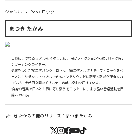
ジャンル：
J-Pop
/
ロック
まつき たかみ
自身にまつわる"リアル"をそのままに、時に"フィクション"を歌うロック系シ
ンガーソングライター。

影響を受けた70年代パンク・ロック、90年代オルタナティブ・ロックをベ
ースとした'懐かしさ'も感じさせるバンドサウンドに現実と理想を渾身の力
で叫び、老若男女問わずリスナーの魂に楽曲を届けている。

"自身の音楽で日本と世界に寄り添う"をモットーに、より強い音楽活動を目
論んでいる。
まつき たかみ
の他のリリース：
まつき たかみ