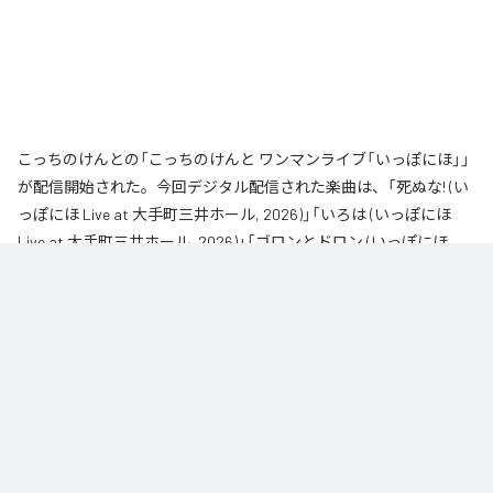
こっちのけんとの「こっちのけんと ワンマンライブ「いっぽにほ」」
が配信開始された。今回デジタル配信された楽曲は、「死ぬな! (い
っぽにほ Live at 大手町三井ホール, 2026)」「いろは (いっぽにほ
Live at 大手町三井ホール, 2026)」「ゴロンとドロン (いっぽにほ
Live at 大手町三井ホール, 2026)」「だだ (いっぽにほ Live at 大手町
三井ホール, 2026)」「もういいよ (いっぽにほ Live at 大手町三井ホ
ール, 2026)」「はいよろこんで (いっぽにほ Live at 大手町三井ホー
ル, 2026)」「Tiny (いっぽにほ Live at 大手町三井ホール, 2026)」を含
む全7曲となっている。
2026年6月28日に大手町三井ホールで開催されたワンマンライブ「いっぽに
ほ」を音源化。チケットは即完売し、多くのファンが集まった熱気あふれる一
夜を収録したライブアルバム。
