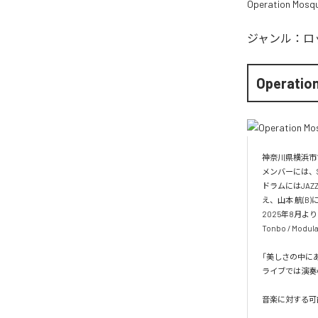
Operation Mosqu
ジャンル：
ロ
Operatio
神奈川県横浜市で林
メンバーには、SI
ドラムにはJAZ
え、山本 航(B)
2025年8月
Tonbo / Mo
「美しさの中に
ライブでは演奏