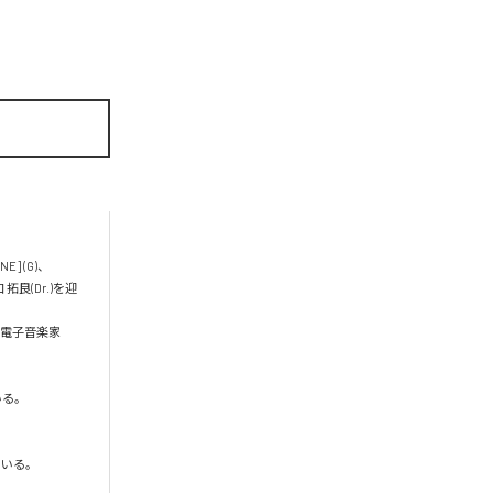
 (G)、

良(Dr.)を迎
る電子音楽家
る。
