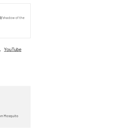
ow of the 
、
YouTube
。
on Mosquito