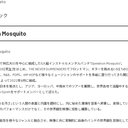
ito
ック
n Mosquito
広大(G)を中心に結成した5人組インストゥルメンタルバンド”Operation Mosquito”。

S[死生]をはじめ、THE NEVER SURRENDERSでフロントマン、ギターを務めるt-50[TxBONE]
Z、R&B、POPS、HIP-HOPなど様々なミュージシャンのサポートを多岐に渡り行ってきた関口 拓
によって2022年6月に結成。

より日本を拠点とし、アジア、ヨーロッパ、中南米でのツアーを展開し、世界各地で活躍中す
dular Synthをサポートメンバーとして迎えた。

ある汚さ」という人間の表面と内面を題材にし、内に秘めた激情を音楽へ昇華し、表現してい
のパフォーマンスだけでなく、その世界観を映像に投影し構築している。
