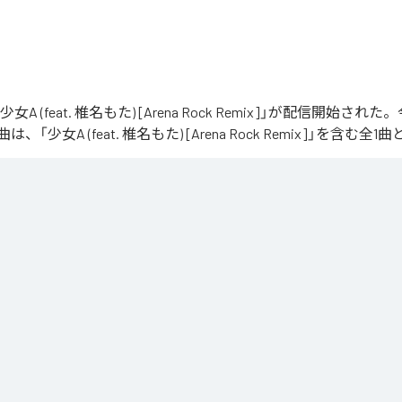
「少女A (feat. 椎名もた) [Arena Rock Remix]」が配信開始さ
「少女A (feat. 椎名もた) [Arena Rock Remix]」を含む
、壮大なアリーナロックへ再構築した 「Arena Rock Remix」。

い出しから、幾重にも重なるギター、力強いベースとライブドラム、感情的なキーボードが
寂、観客の手拍子とシンガロングを交えながら、原曲に宿る孤独と心の揺れを、大観衆と分
しました。

うな歌声と、切なさの先にある解放を描いた、ezo-momoによるシネマティックなロックリ
at. 椎名もた) [Arena Rock Remix]
」は、
Apple Music
、
Spotify
、
L