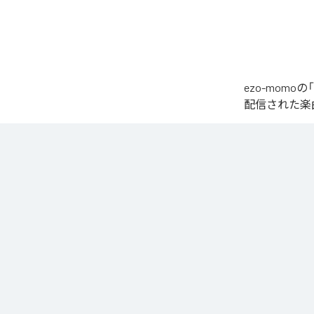
ezo-momoの
配信された楽曲は、
椎名もた「少女A」を
繊細で静かな歌
発的なサビへ。

心音や一瞬の静
エネルギーへと昇華
夜空まで届くよ
なお「
少女A (fe